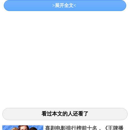
3、《老男孩》2003
>展开全文<
这部电影讲述了一个男人被囚禁在酒店房间15年的故
事，而且他不知道为什么会这样。他对复仇的追求在
这部电影中被刻画得无懈可击，生命、伦理、爱情以
看过本文的人还看了
及心理上的深刻描述给予了观众很大的冲击。
喜剧电影排行榜前十名，《王牌播