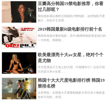
豆瓣高分韩国19禁电影推荐，你看
过几部呢？
相信很多观众都听过韩国的19禁电影，这些电影尺度
颇大，但也不乏优秀...
2019韩国最新R级电影排行前十名
韩国有很多好看的电影，其中r级限制电影更是他们的
一大特色。韩国电...
欧美最漂亮十大av女星，绝对个个
是尤物
作为亚洲这片土地上的大国，中国骚年们一点也不陌
生的是日本av女星，...
韩国十大大尺度电影排行榜 韩国19
禁排名榜
众所周知，在韩国大尺度限制级影片和日本小电影是
有所不同的，所谓...