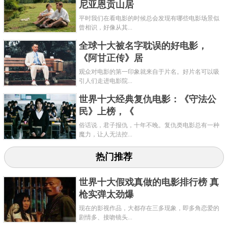
尼亚恩贡山居
平时我们在看电影的时候总会发现有哪些电影场景似
曾相识，好像从其...
全球十大被名字耽误的好电影，
《阿甘正传》居
观众对电影的第一印象就来自于片名。好片名可以吸
引人们走进电影院...
世界十大经典复仇电影：《守法公
民》上榜，《
俗话说，君子报仇，十年不晚。复仇类电影总有一种
魔力，让人无法控...
热门推荐
世界十大假戏真做的电影排行榜 真
枪实弹太劲爆
现在的影视作品，大都存在三多现象，即多角恋爱的
剧情多、接吻镜头...