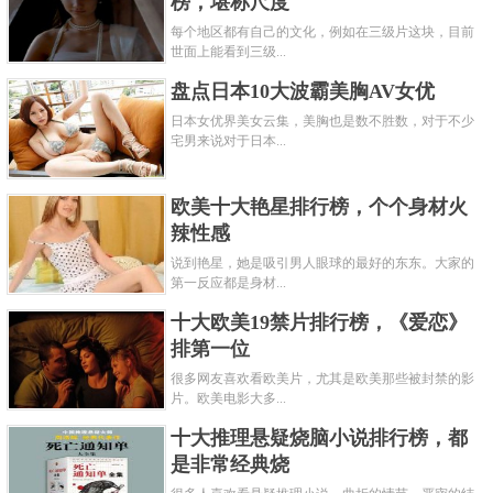
榜，堪称尺度
每个地区都有自己的文化，例如在三级片这块，目前
世面上能看到三级...
盘点日本10大波霸美胸AV女优
日本女优界美女云集，美胸也是数不胜数，对于不少
宅男来说对于日本...
欧美十大艳星排行榜，个个身材火
辣性感
说到艳星，她是吸引男人眼球的最好的东东。大家的
第一反应都是身材...
十大欧美19禁片排行榜，《爱恋》
排第一位
很多网友喜欢看欧美片，尤其是欧美那些被封禁的影
片。欧美电影大多...
十大推理悬疑烧脑小说排行榜，都
是非常经典烧