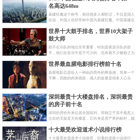
名高达648m
基建狂魔这个称号，相信很多人都听过，不仅是国人
在说，外国人也经常称中国为基建狂魔。中国基建在
世界范围内都非常知名，中国在工程建筑方面不仅速
世界十大鼓手排名，世界10大架子
度快而且质量高，我国的超......
鼓大师
鼓手在乐队的地位非常重要，特别是摇滚乐队的鼓
手，他们在音乐中是不可少的，也有着不少被称之为
鼓王，他们在不同的领域都做出了很大的贡献。现在
世界最血腥电影排行榜前十名
巴拉排行榜网小编为你们带来......
血腥电影总是给人一种由内而外的释放感，简单一个
字爽，四散的肉体残肢，感人的血量是很多人心头
爱，你也喜欢看血腥电影么？看得最爽的血腥电影又
是哪部呢？小编为大家盘点了......
深圳最贵十大楼盘排名，深圳最贵
的房子前十名
深圳的房价向来位居全国前列，而独立于其中最惹人
注目的无疑是天价楼盘，它向来是房产界的标杆，颇
有众星捧月、高处不胜寒的姿态。那么深圳最贵的十
十大最受欢迎道术小说排行榜
大楼盘是哪些？深圳土豪才......
十大最受欢迎道术小说推荐，好看的道家小说排行