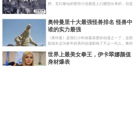
榜。玄幻修仙的那些小说都是人们臆想出来的，但是
道术小说就不一样了，道术自古就有流传，其中要考
究的东西太多了，写的不好就......
奥特曼里十大最强怪兽排名 怪兽中
谁的实力最强
《奥特曼》是我们小时候最喜爱的动漫之一了，这部
延续长达50多年的系列动漫影响了不止一代人。奥特
曼系列的怪物众多，但怪兽中谁最强呢？那么让我们
世界上最美女拳王，伊卡翠娜颜值
来一起来细数一下在整个奥......
身材爆表
一说起拳击，相信不少人就会兴奋不已了，而泰拳更
是个充满激情的运动项目，赛场上激烈无比。近些年
来，拳击成为了最受欢迎的运动项目之一，国内国外
2021胡润全球富豪榜，钟睒睒成为
都诞生了许多优秀的拳王。......
亚洲首富
近日，胡润研究院发布了《2021胡润全球富豪榜》。
这也是胡润研究院连续第十年发布 全球富豪榜，上榜
企业家财富计算截止日期为 2021 年 1 月 15 日。根据
泰国拳王排名前十，泰国最厉害的
榜单显示，全球新增 412 位身......
拳王排名
泰拳王顾名思义就是泰拳冠军级、王者级人物。泰拳