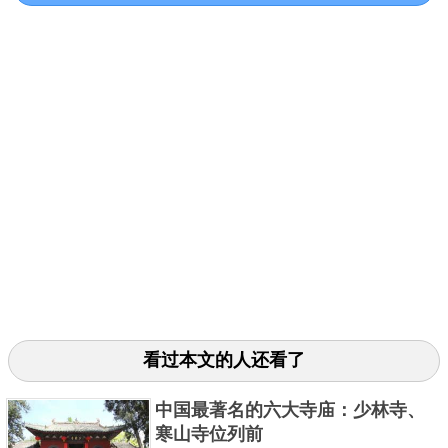
在中国武术十大排名中，小编将八卦掌排在第二位，
因为它可以说是中国最难学的一种武术。想学八卦
掌，首先要学形意拳，然后学太极，最后学八卦，而
且八卦掌不仅有掌法，还包括圆走螺旋运动和灵活的
步法，一般人根本学不到精髓，而学好了八卦掌，不
看过本文的人还看了
仅有不错的攻击力，防御力更是惊人，适合以一对多
的战斗！
中国最著名的六大寺庙：少林寺、
寒山寺位列前
3、螳螂拳