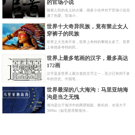
的官场小说
随着人民的名义的火爆，很多小伙伴对于官场小说充
满了热爱。官场小...
世界十大奇异民族，竟有禁止女人
穿裤子的民族
世界之大无奇不有，世界上奇特的事情太多了。世界
上有很多奇特的民...
世界上最多笔画的汉字，最多高达
172画
汉字是是世界上最古老的文字之一，至少已有四千多
年的历史。中国笔...
世界最深的八大海沟：马里亚纳海
沟是当之无愧
海沟是位于海洋中的两壁较陡、狭长的、水深大于
5000m（如毛里求斯海沟...