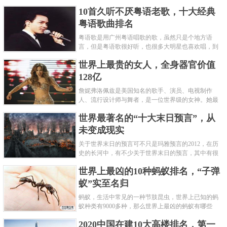
编盘点了十大推理悬疑烧脑小说排行榜，每本都是非
10首久听不厌粤语老歌，十大经典
常烧脑的经典。 1.《死亡通......
粤语歌曲排名
粤语歌是用广州粤语唱歌的歌，虽然只是个地方语
言，但是粤语歌很好听，也很多大明星也喜欢唱，到
现在为止出现了很多经典的粤语歌。可以说随便在粤
世界上最贵的女人，全身器官价值
语歌排行榜中选几首歌都是好......
128亿
詹妮弗洛佩兹是美国知名的歌手、演员、电视制作
人、流行设计师与舞者，是一位世界级的女神。她最
不可思议的是：从头到脚她总共为全身8个零件投保，
世界最著名的“十大末日预言”，从
堪称是世界上最贵的女人，如......
未变成现实
关于世界末日的预言可不只是玛雅预言的2012，在历
史的长河中，有不少关于世界末日的预言，其中有很
多关于世界末日的预言现在看来十分之可笑。绝大多
世界上最凶的10种蚂蚁排名，“子弹
数预言世界末日的人都从宗教......
蚁”实至名归
蚂蚁，生活中常见的一种节肢昆虫，世界上已知的蚂
蚁种类有9000多种，那么世界上最凶的蚂蚁有哪些
呢？下面就来认识认识一下世界上最凶的10种蚂蚁排
2020中国在建10大高楼排名，第一
名吧，其中子弹蚁真的是实至名......