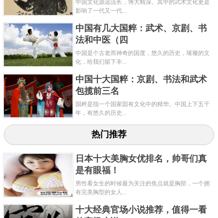
中国文化源远流长，博大精深。其中的武术文化更是
影响了一代又一代...
在明末所创，它具有惊人的力量，使它非常有效的自
中国有几大国粹：武术、京剧、书
卫，这是一门典型的攻强守弱的武术，一般人很难练
法和中医（四
好。
中国是个古老而神奇的国度，悠久的历史，璀璨的文
关键字：
武术
功夫
少林
化，给我们留下丰...
中国十大国粹：京剧、书法和武术
共3页:
上一页
1
2
3
下一页
包揽前三名
国粹是指一个国家固有文化中的精华。中国上下五千
年，有悠久的历史...
热门推荐
日本十大美胸女优排名，帅哥们真
是有眼福！
男性看女生的时候最为关注的焦点就是胸部，一个拥
有完美胸型的女人...
十大经典官场小说推荐，值得一看