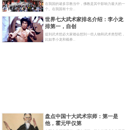
在我国的诸多宗教当中，佛教是其中影响力最大的一
个。在我国有十分...
攻击力★★★★☆
世界七大武术家排名介绍：李小龙
防御力★★★
排第一，自创
提到武术想必大家都会想到一些人物和武术类型吧，
比如李小龙和截拳...
螳螂拳，中国最具特色且野蛮的武术，它的特点是模
盘点中国十大武术宗师：第一是
仿螳螂昆虫的样子和动作，重点在于手握在钩状的位
他，霍元甲仅第
置，快速流畅的步法则是关键。螳螂拳由武术家王迟