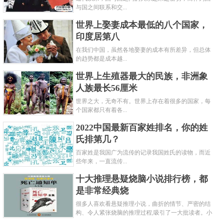
与国之间联系和交...
世界上娶妻成本最低的八个国家，
印度居第八
在我们中国，虽然各地娶妻的成本有所差异，但总体
的趋势都是成本越...
世界上生殖器最大的民族，非洲象
人族最长56厘米
世界之大，无奇不有。世界上存在着很多的国家，每
个国家都只有着各...
2022中国最新百家姓排名，你的姓
氏排第几？
百家姓是我国广为流传的记录我国姓氏的读物，而近
些年来，一直流传...
十大推理悬疑烧脑小说排行榜，都
是非常经典烧
很多人喜欢看悬疑推理小说，曲折的情节、严密的结
构、令人紧张烧脑的推理过程,吸引了一大批读者。小