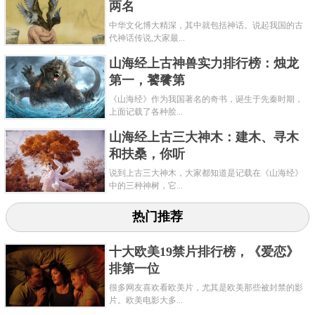
两名
中华文化博大精深，其中就包括神话。说起我国的古
代神话传说,大家最...
山海经上古神兽实力排行榜：烛龙
第一，饕餮第
《山海经》作为我国著名的奇书，诞生于先秦时期，
上面记载了各种脍...
山海经上古三大神木：建木、寻木
和扶桑，你听
说到上古三大神木，大家都知道是记载在《山海经》
中的三种神树，它...
热门推荐
十大欧美19禁片排行榜，《爱恋》
排第一位
很多网友喜欢看欧美片，尤其是欧美那些被封禁的影
片。欧美电影大多...