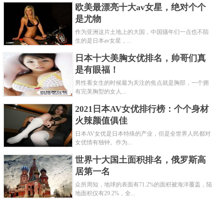
欧美最漂亮十大av女星，绝对个个
是尤物
作为亚洲这片土地上的大国，中国骚年们一点也不陌
生的是日本av女星，...
日本十大美胸女优排名，帅哥们真
是有眼福！
男性看女生的时候最为关注的焦点就是胸部，一个拥
有完美胸型的女人...
2021日本AV女优排行榜：个个身材
火辣颜值俱佳
日本AV女优是日本特殊的产业，但是全世界人民都对
女优情有独钟。作为...
世界十大国土面积排名，俄罗斯高
居第一名
众所周知，地球的表面有71.2%的面积被海洋覆盖，陆
地面积仅有29.2%，全...