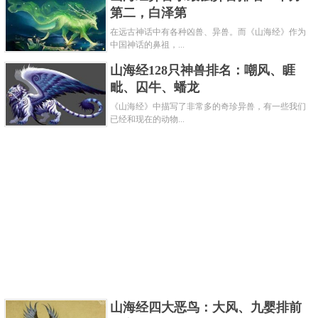
第二，白泽第
在远古神话中有各种凶兽、异兽。而《山海经》作为
从方位上讲，朱雀是南方的象征，据传其浴火而生，
中国神话的鼻祖，...
有着十分强大的战斗力。许多民间传说将朱雀简单视
山海经128只神兽排名：嘲风、睚
为是凤凰的一种，实际上与凤凰相比，朱雀的体型较
毗、囚牛、蟠龙
小一些。
《山海经》中描写了非常多的奇珍异兽，有一些我们
已经和现在的动物...
关键字：
山海经
神鸟
共3页:
上一页
1
2
3
下一页
山海经四大恶鸟：大风、九婴排前