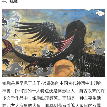
一、鲲鹏
鲲鹏是最早见于庄子·逍遥游的中国古代神话中出现的
神兽，[bai]它的一大特点便是体形巨大，自古以来的许
多文学作品中，鲲鹏出现频繁。而鲲是一种主要生活
在北方大海里的大鱼，鹏鸟则是有着遮天蔽日的双翼