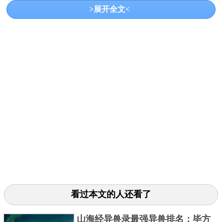
>展开全文<
驭日车的形象而出现的神鸟名。而三足金乌便是这些
生物与神相结合所得来的化身。许多人都听过后羿射
日的故事，实际上，后羿是因为十只三足金乌共同出
现于天空之上，才产生了射日的念头。
三、朱雀
看过本文的人还看了
山海经异兽录最强异兽排名：毕方