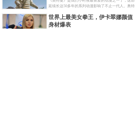
《奥特曼》是我们小时候最喜爱的动漫之一了，这部
延续长达50多年的系列动漫影响了不止一代人。奥特
曼系列的怪物众多，但怪兽中谁最强呢？那么让我们
世界上最美女拳王，伊卡翠娜颜值
来一起来细数一下在整个奥......
身材爆表
一说起拳击，相信不少人就会兴奋不已了，而泰拳更
是个充满激情的运动项目，赛场上激烈无比。近些年
来，拳击成为了最受欢迎的运动项目之一，国内国外
2021胡润全球富豪榜，钟睒睒成为
都诞生了许多优秀的拳王。......
亚洲首富
近日，胡润研究院发布了《2021胡润全球富豪榜》。
这也是胡润研究院连续第十年发布 全球富豪榜，上榜
企业家财富计算截止日期为 2021 年 1 月 15 日。根据
泰国拳王排名前十，泰国最厉害的
榜单显示，全球新增 412 位身......
拳王排名
泰拳王顾名思义就是泰拳冠军级、王者级人物。泰拳
作为泰国的格斗技艺，目前已成为世界最受推崇的格
斗技之一。随着一些泰拳选手在国际赛事上出名，越
中国十大连环恐怖杀人案，真的是
来越多的人知道泰拳的强悍......
令人发指！
我们一直生活在许多负面信息都会被屏蔽掉的社会，
你们知道中国恐怖杀人案都有哪些吗？接下来就为各