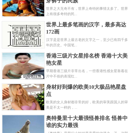
穿裤子的民族
世界之大无奇不有，世界上奇特的事情太多了。世界
上有很多奇特的民...
世界上最多笔画的汉字，最多高达
172画
汉字是是世界上最古老的文字之一，至少已有四千多
年的历史。中国笔...
香港三级片女星排名榜 香港十大美
艳女星
早期香港三级片非常出名，一些香港性感女星靠着在
片中不俗的表现红...
身材好到爆的欧美10大极品艳星盘
点
欧美的女人身材都非常的好，欧美的审美跟国人的审
美是不太一样的，...
奥特曼里十大最强怪兽排名 怪兽中
谁的实力最强