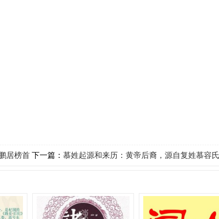
鹏居榜首
下一篇：
慕姓起源和来历：黄帝后裔，源自复姓慕容