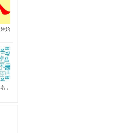
得姓始
排名，