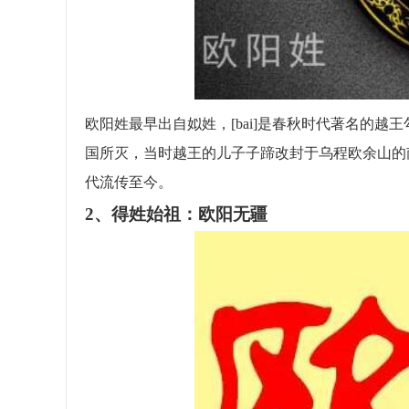
欧阳姓最早出自姒姓，[bai]是春秋时代著名的
国所灭，当时越王的儿子子蹄改封于乌程欧余山的
代流传至今。
2、得姓始祖：欧阳无疆