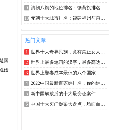
9
清朝八旗的地位排名：镶黄旗排名首位
10
元朝十大城市排名：福建福州与泉州双双
热门文章
1
世界十大奇异民族，竟有禁止女人穿裤子
楚国
2
世界上最多笔画的汉字，最多高达172画
姓始
3
世界上娶妻成本最低的八个国家，印度居
4
2022中国最新百家姓排名，你的姓氏排第几
5
新中国解放后的十大最变态案件
6
中国十大灭门惨案大盘点，场面血腥不忍