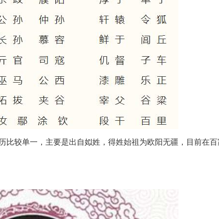
历比较单一，主要是出自姒姓，得姓始祖为欧阳无疆，目前在百