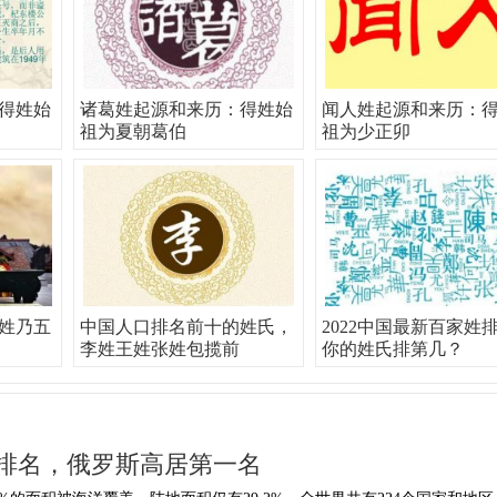
得姓始
诸葛姓起源和来历：得姓始
闻人姓起源和来历：
祖为夏朝葛伯
祖为少正卯
姓乃五
中国人口排名前十的姓氏，
2022中国最新百家姓
李姓王姓张姓包揽前
你的姓氏排第几？
排名，俄罗斯高居第一名