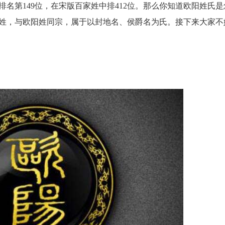
排名第149位，在宋版百家姓中排412位。那么你知道欧阳姓氏是
姓，与欧阳姓同宗，属于以封地名、侯爵名为氏。接下来大家不