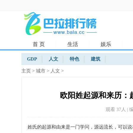
首 页
生活
娱乐
体育
GDP
人文
特色
建筑
主页
>
城市
>
人文
>
欧阳姓起源和来历：
观看 37
人 | 
姓氏的起源和由来是一门学问，源远流长，可以说