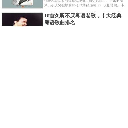
很多人喜欢看悬疑推理小说，曲折的情节、严密的结
构、令人紧张烧脑的推理过程,吸引了一大批读者。小
编盘点了十大推理悬疑烧脑小说排行榜，每本都是非
10首久听不厌粤语老歌，十大经典
常烧脑的经典。 1.《死亡通......
粤语歌曲排名
粤语歌是用广州粤语唱歌的歌，虽然只是个地方语
言，但是粤语歌很好听，也很多大明星也喜欢唱，到
现在为止出现了很多经典的粤语歌。可以说随便在粤
世界上最贵的女人，全身器官价值
语歌排行榜中选几首歌都是好......
128亿
詹妮弗洛佩兹是美国知名的歌手、演员、电视制作
人、流行设计师与舞者，是一位世界级的女神。她最
不可思议的是：从头到脚她总共为全身8个零件投保，
世界最著名的“十大末日预言”，从
堪称是世界上最贵的女人，如......
未变成现实
关于世界末日的预言可不只是玛雅预言的2012，在历
史的长河中，有不少关于世界末日的预言，其中有很
多关于世界末日的预言现在看来十分之可笑。绝大多
世界上最凶的10种蚂蚁排名，“子弹
数预言世界末日的人都从宗教......
蚁”实至名归
蚂蚁，生活中常见的一种节肢昆虫，世界上已知的蚂
蚁种类有9000多种，那么世界上最凶的蚂蚁有哪些