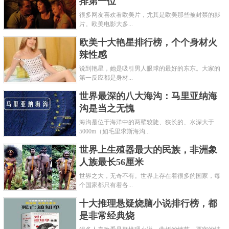
排第一位
很多网友喜欢看欧美片，尤其是欧美那些被封禁的影
片。欧美电影大多...
欧美十大艳星排行榜，个个身材火
辣性感
说到艳星，她是吸引男人眼球的最好的东东。大家的
第一反应都是身材...
世界最深的八大海沟：马里亚纳海
沟是当之无愧
海沟是位于海洋中的两壁较陡、狭长的、水深大于
5000m（如毛里求斯海沟...
世界上生殖器最大的民族，非洲象
人族最长56厘米
世界之大，无奇不有。世界上存在着很多的国家，每
个国家都只有着各...
十大推理悬疑烧脑小说排行榜，都
是非常经典烧