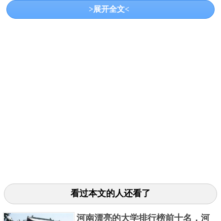
>展开全文<
18
潍坊理工学院
山东省教育厅
潍坊
19
青岛城市学院
山东省教育厅
青岛
20
泰山科技学院
山东省教育厅
泰安
21
齐鲁理工学院
山东省教育厅
济南
22
山东华宇工学院
山东省教育厅
德州
23
山东现代学院
山东省教育厅
济南
24
青岛工学院
山东省教育厅
青岛
25
青岛恒星科技学院
山东省教育厅
青岛
看过本文的人还看了
26
山东工程职业技术大学
山东省教育厅
济南
河南漂亮的大学排行榜前十名，河