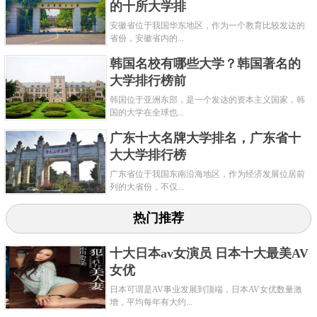
的十所大学排
划、卓越农林人才教育培养计划、国家大学生创新性
安徽省位于我国华东地区，作为一个教育比较发达的
实验计划、国家建设高水平大学公派研究生项目、新
省份，安徽省内的...
工科研究与实践项目、中国政府奖学金来华留学生接
韩国名校有哪些大学？韩国著名的
收院校，为中欧精英大学联盟、北极大学、国际南极
大学排行榜前
学院、国际涉海大学联盟成员，全国首批博士、硕士
韩国位于亚洲东部，是一个发达的资本主义国家，韩
国的大学在全球也...
学位授予单位。
广东十大名牌大学排名，广东省十
大大学排行榜
关键字：
大学
广东省位于我国东南沿海地区，作为经济发展位居前
列的大省份，不仅...
热门推荐
十大日本av女演员 日本十大最美AV
女优
日本可谓是AV事业发展到顶端，日本AV女优数量激
增，平均每年有大约...