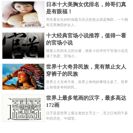
日本十大美胸女优排名，帅哥们真
是有眼福！
男性看女生的时候最为关注的焦点就是胸部，一个拥
有完美胸型的女人...
十大经典官场小说推荐，值得一看
的官场小说
随着人民的名义的火爆，很多小伙伴对于官场小说充
满了热爱。官场小...
世界十大奇异民族，竟有禁止女人
穿裤子的民族
世界之大无奇不有，世界上奇特的事情太多了。世界
上有很多奇特的民...
世界上最多笔画的汉字，最多高达
172画
汉字是是世界上最古老的文字之一，至少已有四千多
年的历史。中国笔...