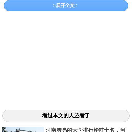
士学位授予权的单位之一。北师大拥有中国古代史、
>展开全文<
中国近现代史、世界史、历史文献学和考古与博物馆
学等专业。在2017年教育部第4轮学科评估中，该校的
中国史获评A+，世界史获评B+。
3、复旦大学
复旦大学是中国十大历史系最好的大学之一，创建于
1905年，是中国人自主创办的第一所高等院校，创始
人为中国近代知名教育家马相伯。中国史学科下设中
国古代史、中国近现代史等6个二级学科;世界史下设史
看过本文的人还看了
学理论及外国史学史、世界上古史中古史等4个二级学
科，并设中国史和世界史两个博士后流动站。2017
河南漂亮的大学排行榜前十名，河