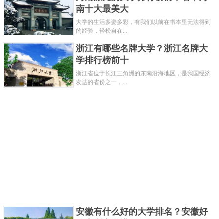
年，在教育部第四轮学科评估中，学校中国史学科被
南十大最美大
评为A+，世界史学科被评为B+。2018年，中国史学科
大学的生活多姿多彩，有我们以前在书本里无法得到
的经验，轻松自在...
入选上海市高峰学科建设计划。
浙江有哪些名牌大学？浙江名牌大
复旦大学王牌专业：
学排行榜前十
复旦大学的哲学传统源远流长。复旦公学自1905年建
浙江省位于长江三角洲的东南沿海地区，是我国经济
校起，便非常重视哲学教育。复旦的理论经济学是一
发达的省份之一，...
级学科，不仅被列入“211工程”国家重点学科建设项
目，还被评为全国重点学科，设有博士后流动站。复
旦的政治学也是国家重点学科，设有二级学科博士点
和硕士点。历史学系是复旦大学最为悠久的系科之
一，1905年复旦公学高等正斋创设伊始，就在文科中
开设有历史学课程。1981年，中国古代史专业被教育
部列入首批博士开设点，2007年“中国近现代史”成
为“国家重点学科”。
安徽有什么好的大学排名？安徽好