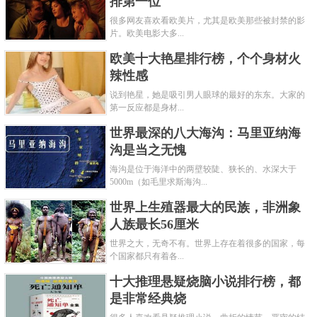
排第一位
很多网友喜欢看欧美片，尤其是欧美那些被封禁的影
片。欧美电影大多...
欧美十大艳星排行榜，个个身材火
辣性感
说到艳星，她是吸引男人眼球的最好的东东。大家的
第一反应都是身材...
世界最深的八大海沟：马里亚纳海
沟是当之无愧
海沟是位于海洋中的两壁较陡、狭长的、水深大于
5000m（如毛里求斯海沟...
世界上生殖器最大的民族，非洲象
人族最长56厘米
世界之大，无奇不有。世界上存在着很多的国家，每
个国家都只有着各...
十大推理悬疑烧脑小说排行榜，都
是非常经典烧