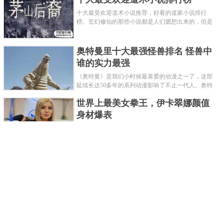
十大最受欢迎道术小说推荐，好看的道家小说排行
榜。玄幻修仙的那些小说都是人们臆想出来的，但是
道术小说就不一样了，道术自古就有流传，其中要考
究的东西太多了，写的不好就......
奥特曼里十大最强怪兽排名 怪兽中
谁的实力最强
《奥特曼》是我们小时候最喜爱的动漫之一了，这部
延续长达50多年的系列动漫影响了不止一代人。奥特
曼系列的怪物众多，但怪兽中谁最强呢？那么让我们
世界上最美女拳王，伊卡翠娜颜值
来一起来细数一下在整个奥......
身材爆表
一说起拳击，相信不少人就会兴奋不已了，而泰拳更
是个充满激情的运动项目，赛场上激烈无比。近些年
来，拳击成为了最受欢迎的运动项目之一，国内国外
2021胡润全球富豪榜，钟睒睒成为
都诞生了许多优秀的拳王。......
亚洲首富
近日，胡润研究院发布了《2021胡润全球富豪榜》。
这也是胡润研究院连续第十年发布 全球富豪榜，上榜
企业家财富计算截止日期为 2021 年 1 月 15 日。根据
泰国拳王排名前十，泰国最厉害的
榜单显示，全球新增 412 位身......
拳王排名