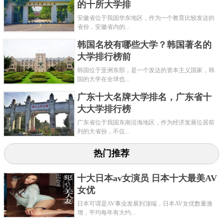
关键字：
大学
高校
的十所大学排
安徽省位于我国华东地区，作为一个教育比较发达的
共3页:
上一页
1
2
3
下一页
省份，安徽省内的...
韩国名校有哪些大学？韩国著名的
大学排行榜前
韩国位于亚洲东部，是一个发达的资本主义国家，韩
国的大学在全球也...
广东十大名牌大学排名，广东省十
大大学排行榜
广东省位于我国东南沿海地区，作为经济发展位居前
列的大省份，不仅...
热门推荐
十大日本av女演员 日本十大最美AV
女优
日本可谓是AV事业发展到顶端，日本AV女优数量激
增，平均每年有大约...