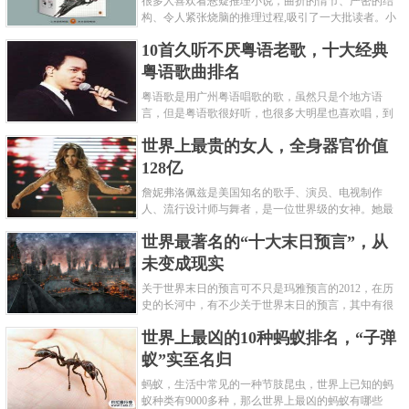
很多人喜欢看悬疑推理小说，曲折的情节、严密的结
构、令人紧张烧脑的推理过程,吸引了一大批读者。小
编盘点了十大推理悬疑烧脑小说排行榜，每本都是非
10首久听不厌粤语老歌，十大经典
常烧脑的经典。 1.《死亡通......
粤语歌曲排名
粤语歌是用广州粤语唱歌的歌，虽然只是个地方语
言，但是粤语歌很好听，也很多大明星也喜欢唱，到
现在为止出现了很多经典的粤语歌。可以说随便在粤
世界上最贵的女人，全身器官价值
语歌排行榜中选几首歌都是好......
128亿
詹妮弗洛佩兹是美国知名的歌手、演员、电视制作
人、流行设计师与舞者，是一位世界级的女神。她最
不可思议的是：从头到脚她总共为全身8个零件投保，
世界最著名的“十大末日预言”，从
堪称是世界上最贵的女人，如......
未变成现实
关于世界末日的预言可不只是玛雅预言的2012，在历
史的长河中，有不少关于世界末日的预言，其中有很
多关于世界末日的预言现在看来十分之可笑。绝大多
世界上最凶的10种蚂蚁排名，“子弹
数预言世界末日的人都从宗教......
蚁”实至名归
蚂蚁，生活中常见的一种节肢昆虫，世界上已知的蚂
蚁种类有9000多种，那么世界上最凶的蚂蚁有哪些