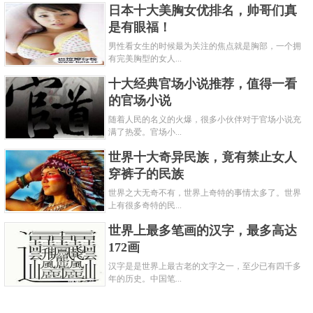
日本十大美胸女优排名，帅哥们真
是有眼福！
男性看女生的时候最为关注的焦点就是胸部，一个拥
有完美胸型的女人...
十大经典官场小说推荐，值得一看
的官场小说
随着人民的名义的火爆，很多小伙伴对于官场小说充
满了热爱。官场小...
世界十大奇异民族，竟有禁止女人
穿裤子的民族
世界之大无奇不有，世界上奇特的事情太多了。世界
上有很多奇特的民...
世界上最多笔画的汉字，最多高达
172画
汉字是是世界上最古老的文字之一，至少已有四千多
年的历史。中国笔...