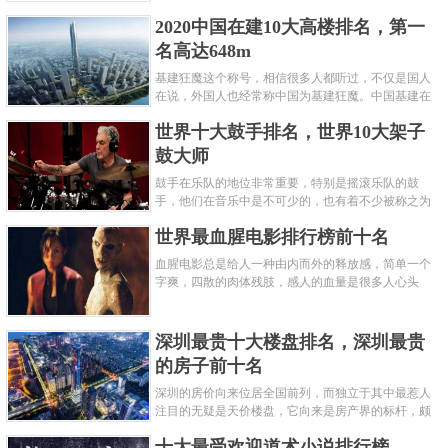
呢？下面就来认识认识一下世界上最凶的10种蚂蚁排
2020中国在建10大高楼排名，第一
名吧，其中子弹蚁真的是实至名......
名高达648m
基建狂魔这个称号，相信很多人都听过，不仅是国人
在说，外国人也经常称中国为基建狂魔。中国基建在
世界范围内都非常知名，中国在工程建筑方面不仅速
世界十大鼓手排名，世界10大架子
度快而且质量高，我国的超......
鼓大师
鼓手在乐队的地位非常重要，特别是摇滚乐队的鼓
手，他们在音乐中是不可少的，也有着不少被称之为
鼓王，他们在不同的领域都做出了很大的贡献。现在
世界最血腥电影排行榜前十名
巴拉排行榜网小编为你们带来......
血腥电影总是给人一种由内而外的释放感，简单一个
字爽，四散的肉体残肢，感人的血量是很多人心头
爱，你也喜欢看血腥电影么？看得最爽的血腥电影又
是哪部呢？小编为大家盘点了......
深圳最贵十大楼盘排名，深圳最贵
的房子前十名
深圳的房价向来位居全国前列，而独立于其中最惹人
注目的无疑是天价楼盘，它向来是房产界的标杆，颇
有众星捧月、高处不胜寒的姿态。那么深圳最贵的十
十大最受欢迎道术小说排行榜
大楼盘是哪些？深圳土豪才......