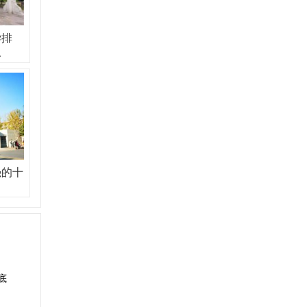
学排
汉
强的十
底