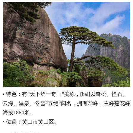
• 特色：有“天下第一奇山”美称，[bai]以奇松、怪石、
云海、温泉、冬雪“五绝”闻名，拥有72峰，主峰莲花峰
海拔1864米。
• 位置：黄山市黄山区。