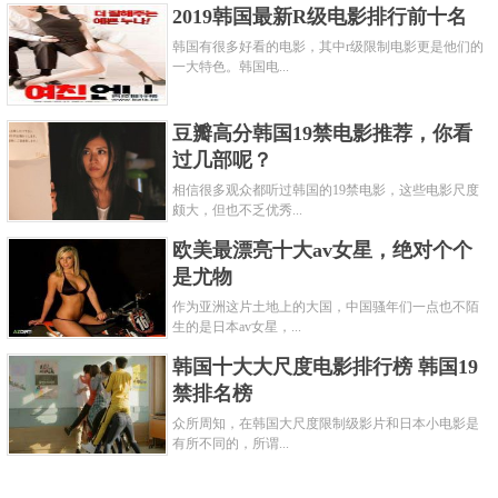
2019韩国最新R级电影排行前十名
韩国有很多好看的电影，其中r级限制电影更是他们的
一大特色。韩国电...
豆瓣高分韩国19禁电影推荐，你看
过几部呢？
相信很多观众都听过韩国的19禁电影，这些电影尺度
颇大，但也不乏优秀...
欧美最漂亮十大av女星，绝对个个
是尤物
作为亚洲这片土地上的大国，中国骚年们一点也不陌
生的是日本av女星，...
韩国十大大尺度电影排行榜 韩国19
禁排名榜
众所周知，在韩国大尺度限制级影片和日本小电影是
有所不同的，所谓...