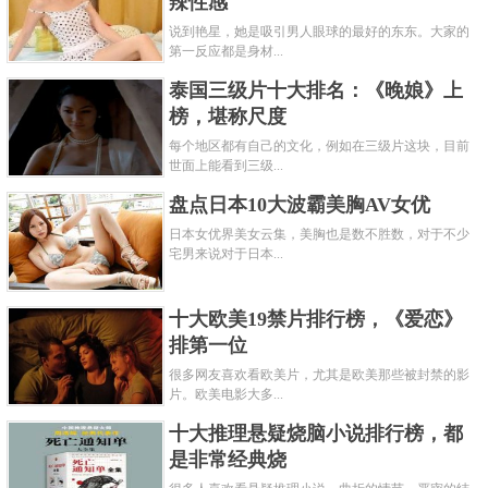
辣性感
说到艳星，她是吸引男人眼球的最好的东东。大家的
第一反应都是身材...
泰国三级片十大排名：《晚娘》上
榜，堪称尺度
每个地区都有自己的文化，例如在三级片这块，目前
世面上能看到三级...
盘点日本10大波霸美胸AV女优
日本女优界美女云集，美胸也是数不胜数，对于不少
宅男来说对于日本...
十大欧美19禁片排行榜，《爱恋》
排第一位
很多网友喜欢看欧美片，尤其是欧美那些被封禁的影
片。欧美电影大多...
十大推理悬疑烧脑小说排行榜，都
是非常经典烧