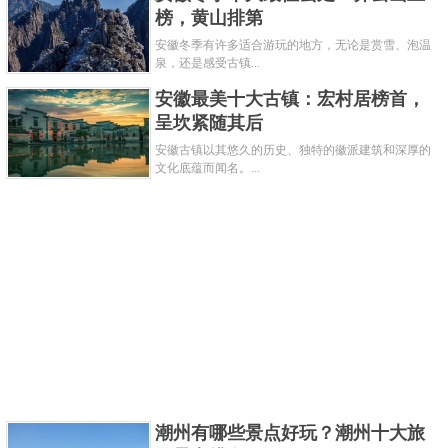
榜，黄山排第
• 位置：合肥市肥西县。
安徽冬季有许多适合游玩的地方，无论是赏雪、泡温
关键字：
景点
泉，还是感受古镇...
安徽最美十大古镇：宏村居榜首，
共3页:
上一页
1
2
3
下一页
呈坎紧随其后
安徽古镇以其悠久的历史、独特的徽派建筑和深厚的
文化底蕴而闻名。...
潮州有哪些景点好玩？潮州十大旅