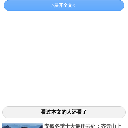
>展开全文<
3、三河古镇
• 特色：因丰乐河、杭埠河、小南河三水穿镇而得名，
看过本文的人还看了
镇内河道环绕，有古城墙、古炮台、英王府等历史遗
迹，展现皖中地区晚清建筑群风貌。
安徽冬季十大最佳去处：齐云山上