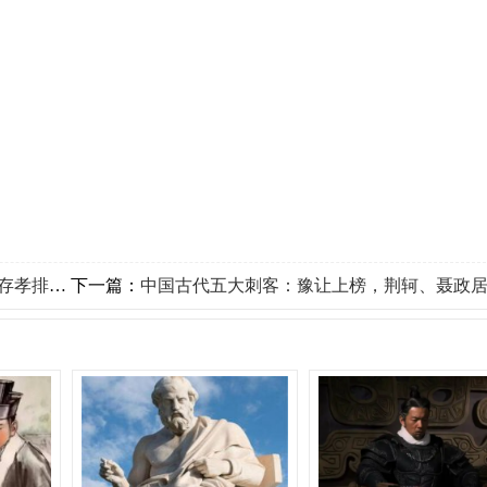
排第一位
下一篇：
中国古代五大刺客：豫让上榜，荆轲、聂政居前