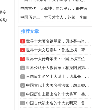
中国古代十大战神：白起第八，霍去病
玺令
中国历史上十大天才文人，苏轼、李白
令独
推荐文章
1
世界十大著名钢琴家，贝多芬与肖邦位居
2
世界十大文坛泰斗：鲁迅上榜，荷马排榜
3
世界十大传奇帝王：中国上榜三位，秦始
4
世界公认十大教育家：柏拉图居第三，孔
5
三国最出名的十大谋士：诸葛亮上榜，郭
6
中国古代十大著名书法家：颜真卿居第三
7
中国历史上最出名的十大将军：岳飞上榜
8
中国古代最出名的十大发明家，鲁班、蔡