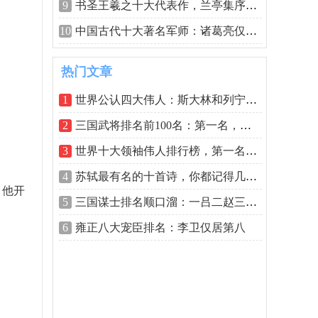
9
书圣王羲之十大代表作，兰亭集序稳居第
10
中国古代十大著名军师：诸葛亮仅第三，
热门文章
1
世界公认四大伟人：斯大林和列宁均上榜
2
三国武将排名前100名：第一名，非吕布莫
3
世界十大领袖伟人排行榜，第一名当之无
4
苏轼最有名的十首诗，你都记得几首？
，他开
5
三国谋士排名顺口溜：一吕二赵三典韦，
6
雍正八大宠臣排名：李卫仅居第八