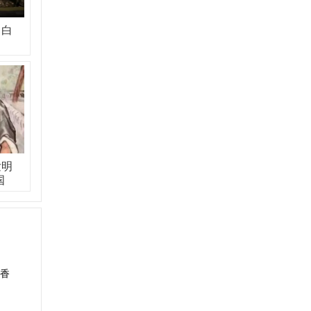
，白
发明
国
香