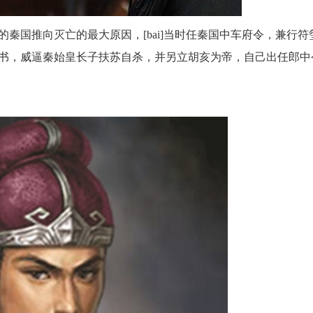
秦国推向灭亡的最大原因，[bai]当时任秦国中车府令，兼行符
书，威逼秦始皇长子扶苏自杀，并另立胡亥为帝，自己出任郎中