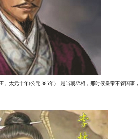
。太元十年(公元 385年)，是当朝丞相，那时候皇帝不管国事