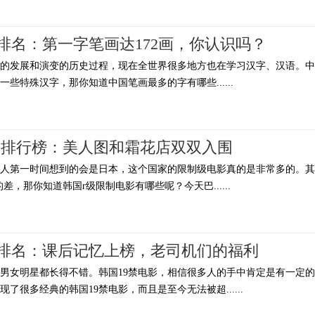
排名：第一字笔画达172画，你认识吗？
年的发展和演变的历史过程，现在全世界很多地方也在学习汉字、汉语。中
些特殊汉字，那你知道中国笔画最多的字有哪些......
片排行榜：美人图和霜花店双双入围
多人第一时间想到的会是日本，这个国家的限制级电影真的是非常多的。其
差，那你知道韩国r级限制电影有哪些呢？今天巴......
电影排名：课后记忆上榜，老司机们的福利
男女明星都长得不错。韩国19禁电影，相信很多人的手中肯定是有一定
现了很多经典的韩国19禁电影，而且是至今无法被超......