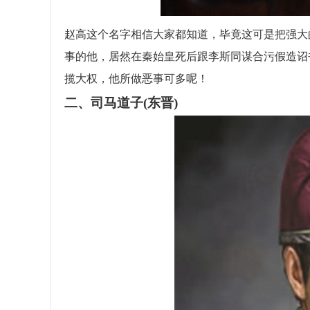
赵高这个名字相信大家都知道，毕竟这可是把强大的
事的他，居然在秦始皇死后跟李斯同谋合污假造诏
揽大权，他所做恶事可多呢！
二、司马道子(东晋)