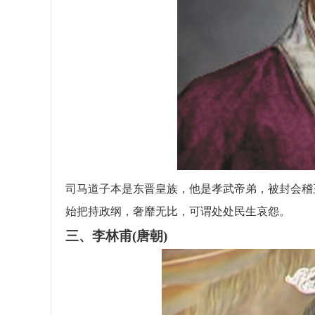
司马道子本是东晋皇族，他是孝武帝弟，被封会稽王
始把持政纲，奢靡无比，可谓处处民生哀怨。
三、李林甫(唐朝)