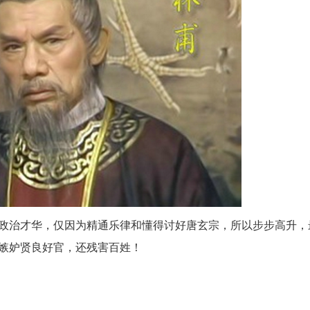
政治才华，仅因为精通乐律和懂得讨好唐玄宗，所以步步高升，
嫉妒贤良好官，还残害百姓！