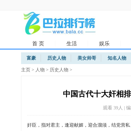
首 页
生活
娱乐
体育
富豪
历史人物
美女帅哥
知名人物
主页
>
人物
>
历史人物
>
中国古代十大奸相
观看 39
人 | 
奸臣，指对君主，逢迎献媚，迎合溜须，结党营私