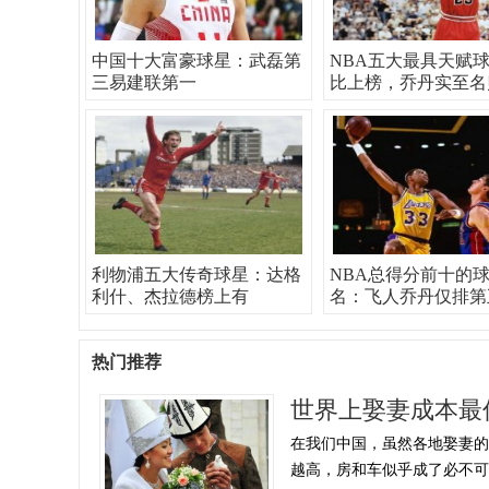
中国十大富豪球星：武磊第
NBA五大最具天赋
三易建联第一
比上榜，乔丹实至名
利物浦五大传奇球星：达格
NBA总得分前十的
利什、杰拉德榜上有
名：飞人乔丹仅排第
热门推荐
世界上娶妻成本最
在我们中国，虽然各地娶妻
越高，房和车似乎成了必不可少