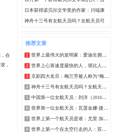
日本获得诺贝尔文学奖的作家：川端康
神舟十三号有女航天员吗？女航天员可
推荐文章
1
世界上最伟大的发明家：爱迪生拥有超过
部，在
进攻，
2
世界上心算速度最快的人，堪比人体计算
3
京剧四大名旦：梅兰芳被人称为“梅派大
4
神舟十三号有女航天员吗？女航天员可能
5
中国第一位女航天员：刘洋（2016年6月搭
6
世界第一位女航天员：瓦莲金娜·捷列什
7
世界上第一个航天员是谁：尤里·加加林
8
世界上第一个在太空行走的人：苏联航天