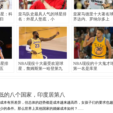
球星：科
皇马队史最具人气的球星排
皇家马德里十大著名
归
名：外星人垫底，小
齐达内、罗纳尔多上
球星排
NBA现役十大最受欢迎球
NBA现役的十大鬼才
五
星，詹姆斯第一哈登第九
第一名是库里
低的八个国家，印度居第八
的成本有所差异，但总体的趋势都是成本越来越高昂，女孩子们的要求也越
的条件。那么世界上其他国家的婚嫁成本如何？......