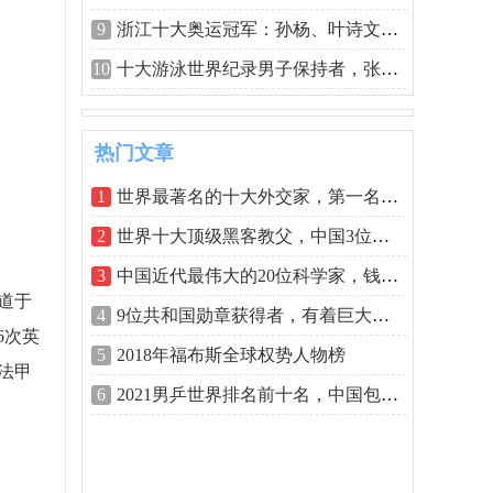
9
浙江十大奥运冠军：孙杨、叶诗文榜上有
10
十大游泳世界纪录男子保持者，张琳孙杨
热门文章
1
世界最著名的十大外交家，第一名绝对实
2
世界十大顶级黑客教父，中国3位上榜
3
中国近代最伟大的20位科学家，钱学森榜
道于
4
9位共和国勋章获得者，有着巨大贡献的人
6次英
5
2018年福布斯全球权势人物榜
法甲
6
2021男乒世界排名前十名，中国包揽前三名