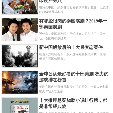
印度居第八
在我们中国，虽然各地娶妻的成本有所差异，但总体
的趋势都是成本越...
有哪些很肉的泰国腐剧？2019年十
部泰国腐剧
近年来，泰国腐剧现在已经强有力的占据了中国市
场。泰国有很多经典...
新中国解放后的十大最变态案件
在当今法制社会下，杀人这等死罪貌似离我们很远，
但是在我国依旧有...
全球公认最好看的十部美剧 权力的
游戏排在榜首
美剧在国内一直都是非常热门的系列，一直以来都是
很受年轻人欢迎的...
十大推理悬疑烧脑小说排行榜，都
是非常经典烧