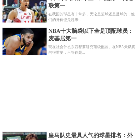
联第一
在我国的球星有非常多，无论是篮球还是足球的，他
们的身价也是越来...
NBA十大脑袋以下全是顶配球员：
麦基居第一
现在社会什么东西都要讲究顶级配置。在NBA天赋真
的很重要，不管你是...
NBA史上最给力的控卫似乎就是魔术师了。天勾
与魔术师这队搭档曾是令人非常羡慕又生畏的组合，
他们曾8次闯进总决赛，5摘总冠军。贾巴尔天赋极
高，并在1号到5号位都可胜任，还3次成为MVP。这老
板在湖人表现得非常出色，尤其把控卫的作用发挥得
淋漓尽致。
4、科比
皇马队史最具人气的球星排名：外