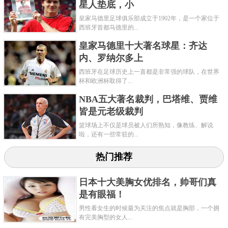
星人垫底，小
皇家马德里足球俱乐部成立于1902年，是一个家位于
西班牙首都马德里的...
皇家马德里十大著名球星：齐达
内、罗纳尔多上
西班牙在足球历史上一直都是非常强的球队，在世界
杯和欧洲杯取得了...
NBA五大著名裁判，巴塔维、贾维
皆是元老级裁判
篮球场上不仅是球员被人们所熟知，像教练、解说
啦，还有一些常驻的...
NBA的球迷曾说过这样的评价：科比是继乔丹以
热门推荐
后的又一个最伟大球星。虽然这句话看起来有点“商业
日本十大美胸女优排名，帅哥们真
互吹”的嫌疑，但不能否认的就是人家科比真的很有天
是有眼福！
赋。2001—2003赛季，奥胖带领湖人完成了3连冠伟
男性看女生的时候最为关注的焦点就是胸部，一个拥
业，不过“二当家”科比却也功不可没，只是他的光辉被
有完美胸型的女人...