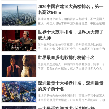
呢？下面就来认识认识一下世界上最凶的10种蚂蚁排
2020中国在建10大高楼排名，第一
名吧，其中子弹蚁真的是实至名......
名高达648m
基建狂魔这个称号，相信很多人都听过，不仅是国人
在说，外国人也经常称中国为基建狂魔。中国基建在
世界范围内都非常知名，中国在工程建筑方面不仅速
世界十大鼓手排名，世界10大架子
度快而且质量高，我国的超......
鼓大师
鼓手在乐队的地位非常重要，特别是摇滚乐队的鼓
手，他们在音乐中是不可少的，也有着不少被称之为
鼓王，他们在不同的领域都做出了很大的贡献。现在
世界最血腥电影排行榜前十名
巴拉排行榜网小编为你们带来......
血腥电影总是给人一种由内而外的释放感，简单一个
字爽，四散的肉体残肢，感人的血量是很多人心头
爱，你也喜欢看血腥电影么？看得最爽的血腥电影又
是哪部呢？小编为大家盘点了......
深圳最贵十大楼盘排名，深圳最贵
的房子前十名
深圳的房价向来位居全国前列，而独立于其中最惹人
注目的无疑是天价楼盘，它向来是房产界的标杆，颇
有众星捧月、高处不胜寒的姿态。那么深圳最贵的十
十大最受欢迎道术小说排行榜
大楼盘是哪些？深圳土豪才......