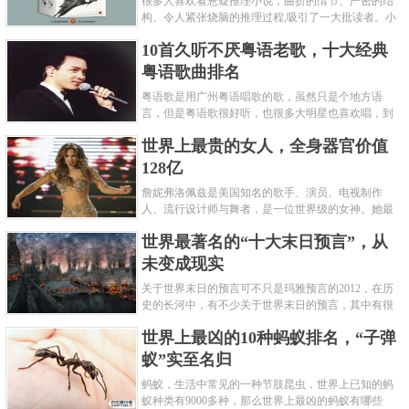
很多人喜欢看悬疑推理小说，曲折的情节、严密的结
构、令人紧张烧脑的推理过程,吸引了一大批读者。小
编盘点了十大推理悬疑烧脑小说排行榜，每本都是非
10首久听不厌粤语老歌，十大经典
常烧脑的经典。 1.《死亡通......
粤语歌曲排名
粤语歌是用广州粤语唱歌的歌，虽然只是个地方语
言，但是粤语歌很好听，也很多大明星也喜欢唱，到
现在为止出现了很多经典的粤语歌。可以说随便在粤
世界上最贵的女人，全身器官价值
语歌排行榜中选几首歌都是好......
128亿
詹妮弗洛佩兹是美国知名的歌手、演员、电视制作
人、流行设计师与舞者，是一位世界级的女神。她最
不可思议的是：从头到脚她总共为全身8个零件投保，
世界最著名的“十大末日预言”，从
堪称是世界上最贵的女人，如......
未变成现实
关于世界末日的预言可不只是玛雅预言的2012，在历
史的长河中，有不少关于世界末日的预言，其中有很
多关于世界末日的预言现在看来十分之可笑。绝大多
世界上最凶的10种蚂蚁排名，“子弹
数预言世界末日的人都从宗教......
蚁”实至名归
蚂蚁，生活中常见的一种节肢昆虫，世界上已知的蚂
蚁种类有9000多种，那么世界上最凶的蚂蚁有哪些