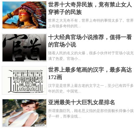
男一号给盖住了而已。可科比就是科比，他后来18次
世界十大奇异民族，竟有禁止女人
穿裤子的民族
全明星首发，5夺总冠军。可看出来，科比真的是位非
世界之大无奇不有，世界上奇特的事情太多了。世界
常给力的大佬。
上有很多奇特的民...
5、詹姆斯
十大经典官场小说推荐，值得一看
的官场小说
随着人民的名义的火爆，很多小伙伴对于官场小说充
满了热爱。官场小...
世界上最多笔画的汉字，最多高达
172画
汉字是是世界上最古老的文字之一，至少已有四千多
年的历史。中国笔...
亚洲最美十大巨乳女星排名
所谓童颜巨乳，顾名思义指的是那些面貌长得像小孩
子一样，而事业线...
36岁的詹皇依旧可活跃于NBA的大舞台之中，而