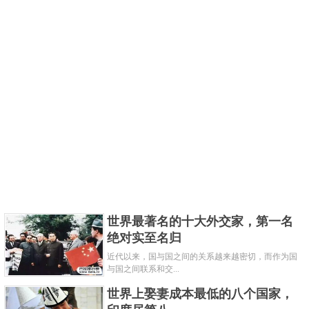
他也仍是湖人的大腿。虽然这次詹姆斯没能把湖人带
到季后赛的决赛，但他依然可保持场均25分的状态。
2003年，这詹皇成功加盟骑士，并在首秀比赛里就狂
砍25分，外带9助6板。随着时间的磨练，詹姆斯提升
了投射能力，各方面目前都已经区于完美，并8进总决
赛，3拿总冠军，11次入选最佳的一阵。直到今天还有
不少人觉得詹皇只比乔丹要弱那么一丢丢而已。
关键字：
球星
NBA
世界最著名的十大外交家，第一名
绝对实至名归
近代以来，国与国之间的关系越来越密切，而作为国
与国之间联系和交...
世界上娶妻成本最低的八个国家，