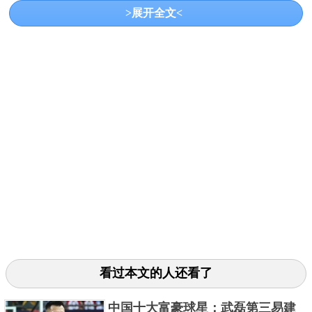
>展开全文<
NBA曾有位抢分狂人，他就是非常不讲武德的张
伯伦兄。这家伙在NBA的第1赛季就整出了场均37.6分
27板的恐怖数据，而在第3赛季更恐怖：场均50.4分
25.7板。身高216cm，体重125kg，跳跃、速度等多个
方面的能力全没啥大问题。最为可怕的是，他在NBA
留下了无数神迹，单场100分，单场55篮板等，都成为
了NBA不可能打破的纪录。总得来看，这货的天赋可
说仅次于飞人而已了。
3、贾巴尔
看过本文的人还看了
中国十大富豪球星：武磊第三易建