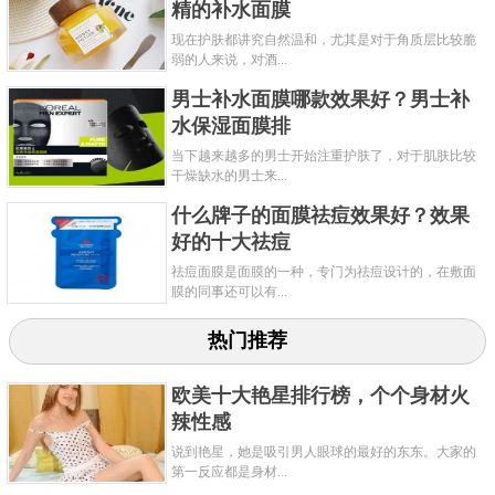
精的补水面膜
现在护肤都讲究自然温和，尤其是对于角质层比较脆
弱的人来说，对酒...
男士补水面膜哪款效果好？男士补
水保湿面膜排
当下越来越多的男士开始注重护肤了，对于肌肤比较
干燥缺水的男士来...
什么牌子的面膜祛痘效果好？效果
好的十大祛痘
祛痘面膜是面膜的一种，专门为祛痘设计的，在敷面
膜的同事还可以有...
热门推荐
欧美十大艳星排行榜，个个身材火
辣性感
说到艳星，她是吸引男人眼球的最好的东东。大家的
第一反应都是身材...