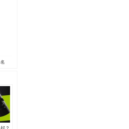
排名
果好？