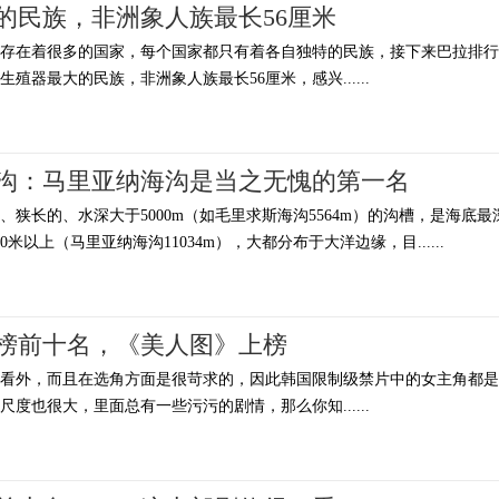
的民族，非洲象人族最长56厘米
上存在着很多的国家，每个国家都只有着各自独特的民族，接下来巴拉排行
殖器最大的民族，非洲象人族最长56厘米，感兴......
沟：马里亚纳海沟是当之无愧的第一名
狭长的、水深大于5000m（如毛里求斯海沟5564m）的沟槽，是海底最
0米以上（马里亚纳海沟11034m），大都分布于大洋边缘，目......
榜前十名，《美人图》上榜
好看外，而且在选角方面是很苛求的，因此韩国限制级禁片中的女主角都是
度也很大，里面总有一些污污的剧情，那么你知......