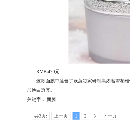
RMB:470元
这款面膜中蕴含了欧蕙独家研制高浓缩雪花维他
加焕白透亮。
关键字：
面膜
共3页:
上一页
1
2
3
下一页