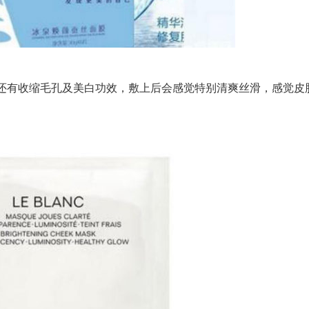
]还有收缩毛孔及美白功效，敷上后会感觉特别清爽丝滑，感觉皮