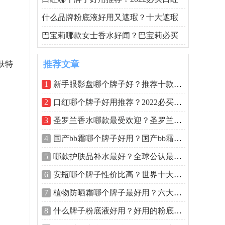
什么品牌粉底液好用又遮瑕？十大遮瑕
巴宝莉哪款女士香水好闻？巴宝莉必买
推荐文章
肤特
1
新手眼影盘哪个牌子好？推荐十款超好用
2
口红哪个牌子好用推荐？2022必买口红排行
3
圣罗兰香水哪款最受欢迎？圣罗兰公认最
4
国产bb霜哪个牌子好用？国产bb霜排行榜前
5
哪款护肤品补水最好？全球公认最好用的
6
安瓶哪个牌子性价比高？世界十大安瓶排
7
植物防晒霜哪个牌子最好用？六大纯植物
8
什么牌子粉底液好用？好用的粉底液排行