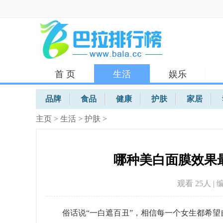
首 页
生活
娱乐
体育
品牌
食品
健康
护肤
家居
主页
>
生活
>
护肤
>
哪种美白面膜效果
观看 25
人 | 
俗话说“一白遮百丑”，相信每一个女生都希望