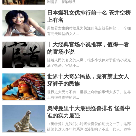
剧情多、接吻镜头...
日本爆乳女优排行前十名 苍井空榜
上有名
男性看女生的时候最为关注的焦点就是胸部，一个拥
有完美胸型的女人...
十大经典官场小说推荐，值得一看
的官场小说
随着人民的名义的火爆，很多小伙伴对于官场小说充
满了热爱。官场小...
世界十大奇异民族，竟有禁止女人
穿裤子的民族
世界之大无奇不有，世界上奇特的事情太多了。世界
上有很多奇特的民...
奥特曼里十大最强怪兽排名 怪兽中
谁的实力最强
《奥特曼》是我们小时候最喜爱的动漫之一了，这部
延续长达50多年的系列动漫影响了不止一代人。奥特
曼系列的怪物众多，但怪兽中谁最强呢？那么让我们