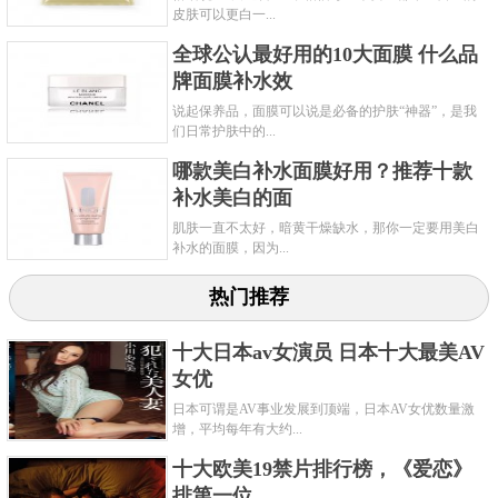
皮肤可以更白一...
全球公认最好用的10大面膜 什么品
牌面膜补水效
说起保养品，面膜可以说是必备的护肤“神器”，是我
们日常护肤中的...
哪款美白补水面膜好用？推荐十款
补水美白的面
肌肤一直不太好，暗黄干燥缺水，那你一定要用美白
补水的面膜，因为...
热门推荐
十大日本av女演员 日本十大最美AV
女优
日本可谓是AV事业发展到顶端，日本AV女优数量激
增，平均每年有大约...
十大欧美19禁片排行榜，《爱恋》
排第一位