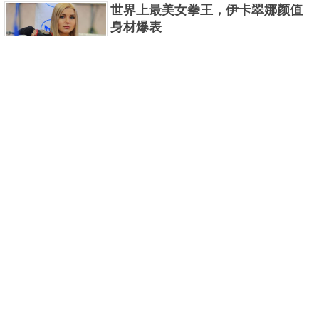
世界上最美女拳王，伊卡翠娜颜值
来一起来细数一下在整个奥......
身材爆表
一说起拳击，相信不少人就会兴奋不已了，而泰拳更
是个充满激情的运动项目，赛场上激烈无比。近些年
来，拳击成为了最受欢迎的运动项目之一，国内国外
2021胡润全球富豪榜，钟睒睒成为
都诞生了许多优秀的拳王。......
亚洲首富
近日，胡润研究院发布了《2021胡润全球富豪榜》。
这也是胡润研究院连续第十年发布 全球富豪榜，上榜
企业家财富计算截止日期为 2021 年 1 月 15 日。根据
泰国拳王排名前十，泰国最厉害的
榜单显示，全球新增 412 位身......
拳王排名
泰拳王顾名思义就是泰拳冠军级、王者级人物。泰拳
作为泰国的格斗技艺，目前已成为世界最受推崇的格
斗技之一。随着一些泰拳选手在国际赛事上出名，越
中国十大连环恐怖杀人案，真的是
来越多的人知道泰拳的强悍......
令人发指！
我们一直生活在许多负面信息都会被屏蔽掉的社会，
你们知道中国恐怖杀人案都有哪些吗？接下来就为各
位读者盘点一下中国那些也许你知道，也许你不知道
世界十大被禁用子弹，第一名最凶
的恐怖连环杀人案。 中国十......