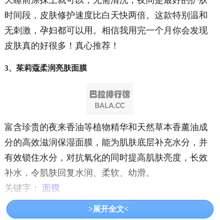
天睡前涂抹上就可以，无需清洗，夜间是最好的护肤
时间段，皮肤修护速度比白天快两倍。这款特别温和
无刺激，孕妇都可以用。相信我用完一个月你会发现
皮肤真的好很多！真心推荐！
3、茱莉蔻柔润亮肤面膜
富含珍贵的夜来香油等植物精华和天然草本香薰油成
分的高效滋润保湿面膜，能为肌肤底层补充水分，并
有效锁住水分，对抗氧化的同时提高肌肤亮度，长效
补水，令肌肤回复水润、柔软、幼滑。
关键字：
面膜
>展开全文<
共3页:
上一页
1
2
3
下一页