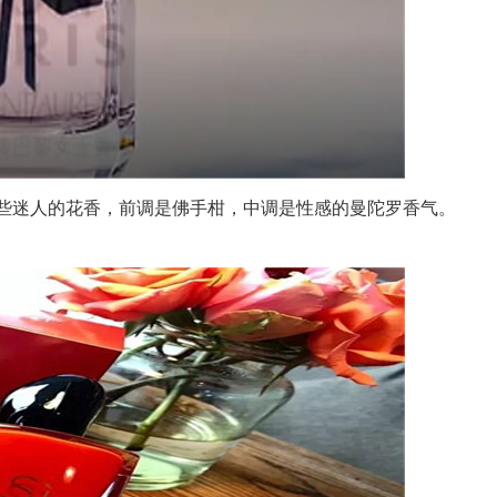
些迷人的花香，前调是佛手柑，中调是性感的曼陀罗香气。