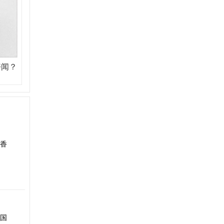
好闻？
香
国