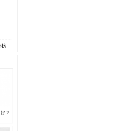
行榜
的好？