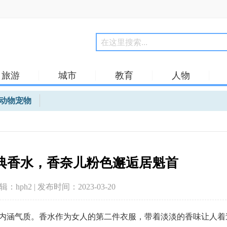
旅游
城市
教育
人物
动物宠物
典香水，香奈儿粉色邂逅居魁首
编辑：hph2 | 发布时间：2023-03-20
涵气质。香水作为女人的第二件衣服，带着淡淡的香味让人着