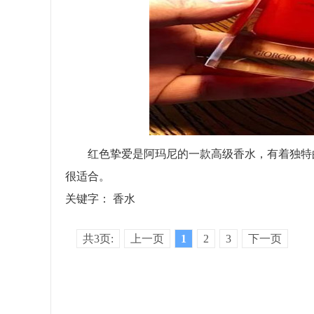
红色挚爱是阿玛尼的一款高级香水，有着独特的
很适合。
关键字：
香水
共3页:
上一页
1
2
3
下一页