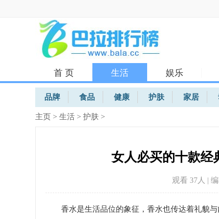
首 页
生活
娱乐
体育
品牌
食品
健康
护肤
家居
主页
>
生活
>
护肤
>
女人必买的十款经
观看 37
人 | 
香水是生活品位的象征，香水也传达着礼貌与内