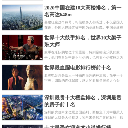
呢？下面就来认识认识一下世界上最凶的10种蚂蚁排
2020中国在建10大高楼排名，第一
名吧，其中子弹蚁真的是实至名......
名高达648m
基建狂魔这个称号，相信很多人都听过，不仅是国人
在说，外国人也经常称中国为基建狂魔。中国基建在
世界范围内都非常知名，中国在工程建筑方面不仅速
世界十大鼓手排名，世界10大架子
度快而且质量高，我国的超......
鼓大师
鼓手在乐队的地位非常重要，特别是摇滚乐队的鼓
手，他们在音乐中是不可少的，也有着不少被称之为
鼓王，他们在不同的领域都做出了很大的贡献。现在
世界最血腥电影排行榜前十名
巴拉排行榜网小编为你们带来......
血腥电影总是给人一种由内而外的释放感，简单一个
字爽，四散的肉体残肢，感人的血量是很多人心头
爱，你也喜欢看血腥电影么？看得最爽的血腥电影又
是哪部呢？小编为大家盘点了......
深圳最贵十大楼盘排名，深圳最贵
的房子前十名
深圳的房价向来位居全国前列，而独立于其中最惹人
注目的无疑是天价楼盘，它向来是房产界的标杆，颇
有众星捧月、高处不胜寒的姿态。那么深圳最贵的十
十大最受欢迎道术小说排行榜
大楼盘是哪些？深圳土豪才......