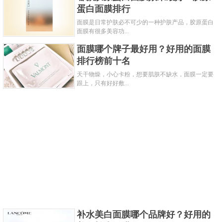
蛋白面膜排行
功效: 深层清洁 平衡水油
面膜是日常护肤必不可少的一种护肤产品，胶原蛋白
杰威尔家的这款面膜在市场上的销量和口碑度一
面膜有很多美容功...
直都很高，有效的成分能快速的吸收堆积在肌肤之中
面膜哪个牌子最好用？好用的面膜
的油脂，深入软化清理角质，从而平衡油脂，水润肌
排行榜前十名
肤。
天干物燥，小心卡粉，想要肌肤不缺水，面膜一定要
跟上，只有好好敷...
关键字：
面膜
共3页:
上一页
1
2
3
下一页
补水美白面膜哪个品牌好？好用的