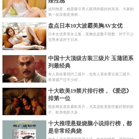
辣性感
说到艳星，她是吸引男人眼球的最好的东东。大家的
第一反应都是身材...
盘点日本10大波霸美胸AV女优
日本女优界美女云集，美胸也是数不胜数，对于不少
宅男来说对于日本...
中国十大顶级古装三级片 玉蒲团系
列最经典
有人喜欢看现代三级片，也有人喜欢看古装三级片。
香港盛产过不少好...
十大欧美19禁片排行榜，《爱恋》
排第一位
很多网友喜欢看欧美片，尤其是欧美那些被封禁的影
片。欧美电影大多...
十大推理悬疑烧脑小说排行榜，都
是非常经典烧