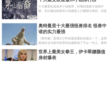
十大最受欢迎道术小说推荐，好看的道家小说排行
榜。玄幻修仙的那些小说都是人们臆想出来的，但是
道术小说就不一样了，道术自古就有流传，其中要考
究的东西太多了，写的不好就......
奥特曼里十大最强怪兽排名 怪兽中
谁的实力最强
《奥特曼》是我们小时候最喜爱的动漫之一了，这部
延续长达50多年的系列动漫影响了不止一代人。奥特
曼系列的怪物众多，但怪兽中谁最强呢？那么让我们
世界上最美女拳王，伊卡翠娜颜值
来一起来细数一下在整个奥......
身材爆表
一说起拳击，相信不少人就会兴奋不已了，而泰拳更
是个充满激情的运动项目，赛场上激烈无比。近些年
来，拳击成为了最受欢迎的运动项目之一，国内国外
2021胡润全球富豪榜，钟睒睒成为
都诞生了许多优秀的拳王。......
亚洲首富
近日，胡润研究院发布了《2021胡润全球富豪榜》。
这也是胡润研究院连续第十年发布 全球富豪榜，上榜
企业家财富计算截止日期为 2021 年 1 月 15 日。根据
泰国拳王排名前十，泰国最厉害的
榜单显示，全球新增 412 位身......
拳王排名