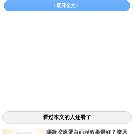
>展开全文<
的颗粒能深入到肌肤的最底层，有效帮助清除废旧的
角质，促进肌肤正常的新陈代谢，进而让肌肤实现细
腻平滑。
3、杰威尔火山泥男士面膜
看过本文的人还看了
哪款胶原蛋白面膜效果最好？胶原