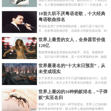
很多人喜欢看悬疑推理小说，曲折的情节、严密的结
构、令人紧张烧脑的推理过程,吸引了一大批读者。小
编盘点了十大推理悬疑烧脑小说排行榜，每本都是非
10首久听不厌粤语老歌，十大经典
常烧脑的经典。 1.《死亡通......
粤语歌曲排名
粤语歌是用广州粤语唱歌的歌，虽然只是个地方语
言，但是粤语歌很好听，也很多大明星也喜欢唱，到
现在为止出现了很多经典的粤语歌。可以说随便在粤
世界上最贵的女人，全身器官价值
语歌排行榜中选几首歌都是好......
128亿
詹妮弗洛佩兹是美国知名的歌手、演员、电视制作
人、流行设计师与舞者，是一位世界级的女神。她最
不可思议的是：从头到脚她总共为全身8个零件投保，
世界最著名的“十大末日预言”，从
堪称是世界上最贵的女人，如......
未变成现实
关于世界末日的预言可不只是玛雅预言的2012，在历
史的长河中，有不少关于世界末日的预言，其中有很
多关于世界末日的预言现在看来十分之可笑。绝大多
世界上最凶的10种蚂蚁排名，“子弹
数预言世界末日的人都从宗教......
蚁”实至名归
蚂蚁，生活中常见的一种节肢昆虫，世界上已知的蚂
蚁种类有9000多种，那么世界上最凶的蚂蚁有哪些