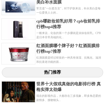
美白补水面膜
常言道“一白遮百丑”，对于护肤来说，补水美白是每
一位爱美人士的...
cpb哪款妆前乳好用？cpb妆前乳排
行榜top4推荐
一般来说，化妆的第一个步骤就是涂抹妆前乳。CPB
是日本非常高端的化...
红酒面膜哪个牌子好？红酒面膜排
行榜top7推荐
红酒面膜是经过研发的一种具有保湿、抗氧化、滋润
和抗衰老功能的面...
热门推荐
世界十大假戏真做的电影排行榜 真
枪实弹太劲爆
现在的影视作品，大都存在三多现象，即多角恋爱的
剧情多、接吻镜头...