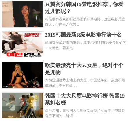
豆瓣高分韩国19禁电影推荐，你看
过几部呢？
相信很多观众都听过韩国的19禁电影，这些电影尺度
颇大，但也不乏优秀...
2019韩国最新R级电影排行前十名
韩国有很多好看的电影，其中r级限制电影更是他们的
一大特色。韩国电...
欧美最漂亮十大av女星，绝对个个
是尤物
作为亚洲这片土地上的大国，中国骚年们一点也不陌
生的是日本av女星，...
韩国十大大尺度电影排行榜 韩国19
禁排名榜
众所周知，在韩国大尺度限制级影片和日本小电影是
有所不同的，所谓...