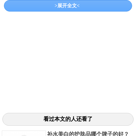
>展开全文<
3、欧莱雅清润葡萄籽精华膜力水
产品介绍：欧莱雅这款精华水含有大量葡萄籽精
看过本文的人还看了
粹，可以快速的为肌底注入水分，缓解面部的干燥问
补水美白的护肤品哪个牌子的好？