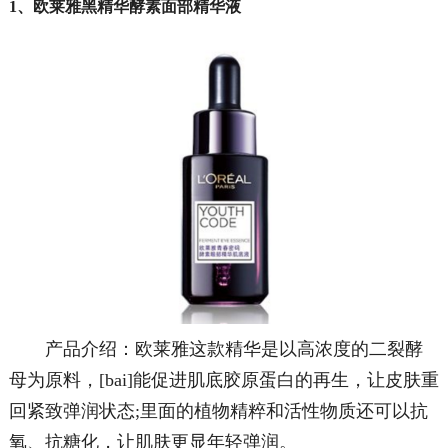
1、欧莱雅黑精华酵素面部精华液
产品介绍：欧莱雅这款精华是以高浓度的二裂酵
母为原料，[bai]能促进肌底胶原蛋白的再生，让皮肤重
回紧致弹润状态;里面的植物精粹和活性物质还可以抗
氧、抗糖化，让肌肤更显年轻弹润。