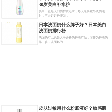
题，对于脸部的暗沉也会有所修复，整体肤质看起来
30岁美白补水护
会更加水润饱满。
美白一直是人们的护肤追求，每天经历紫外线的照
关键字：
护肤品
射，不去好好护理怎...
日本洗面奶什么牌子好？日本美白
共3页:
上一页
1
2
3
下一页
洗面奶排行榜
洗面奶可以说是人手必备的护肤产品，而作为护肤的
第一步，洗面奶的...
皮肤过敏用什么粉底液好？敏感肌