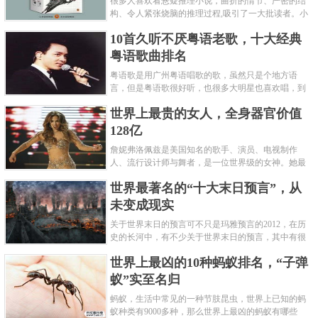
很多人喜欢看悬疑推理小说，曲折的情节、严密的结
构、令人紧张烧脑的推理过程,吸引了一大批读者。小
编盘点了十大推理悬疑烧脑小说排行榜，每本都是非
10首久听不厌粤语老歌，十大经典
常烧脑的经典。 1.《死亡通......
粤语歌曲排名
粤语歌是用广州粤语唱歌的歌，虽然只是个地方语
言，但是粤语歌很好听，也很多大明星也喜欢唱，到
现在为止出现了很多经典的粤语歌。可以说随便在粤
世界上最贵的女人，全身器官价值
语歌排行榜中选几首歌都是好......
128亿
詹妮弗洛佩兹是美国知名的歌手、演员、电视制作
人、流行设计师与舞者，是一位世界级的女神。她最
不可思议的是：从头到脚她总共为全身8个零件投保，
世界最著名的“十大末日预言”，从
堪称是世界上最贵的女人，如......
未变成现实
关于世界末日的预言可不只是玛雅预言的2012，在历
史的长河中，有不少关于世界末日的预言，其中有很
多关于世界末日的预言现在看来十分之可笑。绝大多
世界上最凶的10种蚂蚁排名，“子弹
数预言世界末日的人都从宗教......
蚁”实至名归
蚂蚁，生活中常见的一种节肢昆虫，世界上已知的蚂
蚁种类有9000多种，那么世界上最凶的蚂蚁有哪些