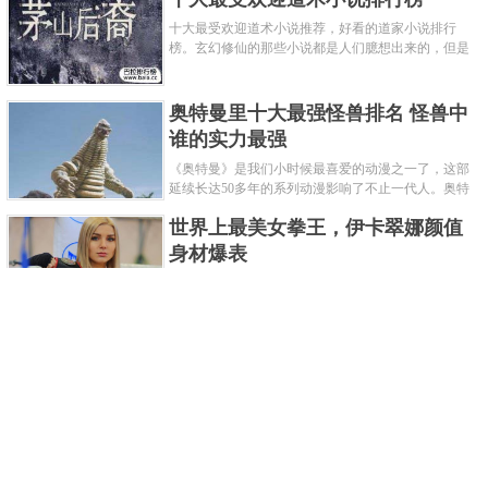
十大最受欢迎道术小说推荐，好看的道家小说排行
榜。玄幻修仙的那些小说都是人们臆想出来的，但是
道术小说就不一样了，道术自古就有流传，其中要考
究的东西太多了，写的不好就......
奥特曼里十大最强怪兽排名 怪兽中
谁的实力最强
《奥特曼》是我们小时候最喜爱的动漫之一了，这部
延续长达50多年的系列动漫影响了不止一代人。奥特
曼系列的怪物众多，但怪兽中谁最强呢？那么让我们
世界上最美女拳王，伊卡翠娜颜值
来一起来细数一下在整个奥......
身材爆表
一说起拳击，相信不少人就会兴奋不已了，而泰拳更
是个充满激情的运动项目，赛场上激烈无比。近些年
来，拳击成为了最受欢迎的运动项目之一，国内国外
2021胡润全球富豪榜，钟睒睒成为
都诞生了许多优秀的拳王。......
亚洲首富
近日，胡润研究院发布了《2021胡润全球富豪榜》。
这也是胡润研究院连续第十年发布 全球富豪榜，上榜
企业家财富计算截止日期为 2021 年 1 月 15 日。根据
泰国拳王排名前十，泰国最厉害的
榜单显示，全球新增 412 位身......
拳王排名