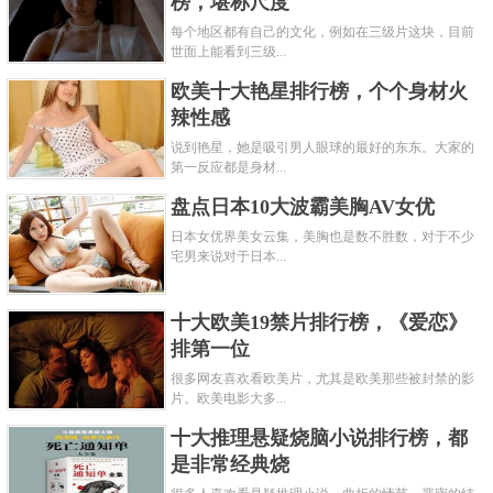
榜，堪称尺度
每个地区都有自己的文化，例如在三级片这块，目前
世面上能看到三级...
欧美十大艳星排行榜，个个身材火
辣性感
说到艳星，她是吸引男人眼球的最好的东东。大家的
第一反应都是身材...
盘点日本10大波霸美胸AV女优
日本女优界美女云集，美胸也是数不胜数，对于不少
宅男来说对于日本...
十大欧美19禁片排行榜，《爱恋》
排第一位
很多网友喜欢看欧美片，尤其是欧美那些被封禁的影
片。欧美电影大多...
十大推理悬疑烧脑小说排行榜，都
是非常经典烧