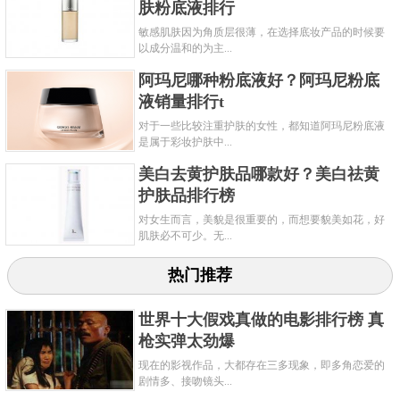
肤粉底液排行
敏感肌肤因为角质层很薄，在选择底妆产品的时候要
以成分温和的为主...
阿玛尼哪种粉底液好？阿玛尼粉底
液销量排行t
对于一些比较注重护肤的女性，都知道阿玛尼粉底液
是属于彩妆护肤中...
美白去黄护肤品哪款好？美白祛黄
护肤品排行榜
对女生而言，美貌是很重要的，而想要貌美如花，好
肌肤必不可少。无...
热门推荐
世界十大假戏真做的电影排行榜 真
枪实弹太劲爆
现在的影视作品，大都存在三多现象，即多角恋爱的
剧情多、接吻镜头...