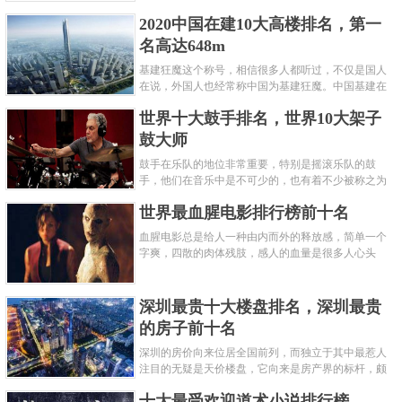
呢？下面就来认识认识一下世界上最凶的10种蚂蚁排
2020中国在建10大高楼排名，第一
名吧，其中子弹蚁真的是实至名......
名高达648m
基建狂魔这个称号，相信很多人都听过，不仅是国人
在说，外国人也经常称中国为基建狂魔。中国基建在
世界范围内都非常知名，中国在工程建筑方面不仅速
世界十大鼓手排名，世界10大架子
度快而且质量高，我国的超......
鼓大师
鼓手在乐队的地位非常重要，特别是摇滚乐队的鼓
手，他们在音乐中是不可少的，也有着不少被称之为
鼓王，他们在不同的领域都做出了很大的贡献。现在
世界最血腥电影排行榜前十名
巴拉排行榜网小编为你们带来......
血腥电影总是给人一种由内而外的释放感，简单一个
字爽，四散的肉体残肢，感人的血量是很多人心头
爱，你也喜欢看血腥电影么？看得最爽的血腥电影又
是哪部呢？小编为大家盘点了......
深圳最贵十大楼盘排名，深圳最贵
的房子前十名
深圳的房价向来位居全国前列，而独立于其中最惹人
注目的无疑是天价楼盘，它向来是房产界的标杆，颇
有众星捧月、高处不胜寒的姿态。那么深圳最贵的十
十大最受欢迎道术小说排行榜
大楼盘是哪些？深圳土豪才......