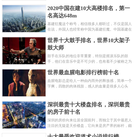
呢？下面就来认识认识一下世界上最凶的10种蚂蚁排
2020中国在建10大高楼排名，第一
名吧，其中子弹蚁真的是实至名......
名高达648m
基建狂魔这个称号，相信很多人都听过，不仅是国人
在说，外国人也经常称中国为基建狂魔。中国基建在
世界范围内都非常知名，中国在工程建筑方面不仅速
世界十大鼓手排名，世界10大架子
度快而且质量高，我国的超......
鼓大师
鼓手在乐队的地位非常重要，特别是摇滚乐队的鼓
手，他们在音乐中是不可少的，也有着不少被称之为
鼓王，他们在不同的领域都做出了很大的贡献。现在
世界最血腥电影排行榜前十名
巴拉排行榜网小编为你们带来......
血腥电影总是给人一种由内而外的释放感，简单一个
字爽，四散的肉体残肢，感人的血量是很多人心头
爱，你也喜欢看血腥电影么？看得最爽的血腥电影又
是哪部呢？小编为大家盘点了......
深圳最贵十大楼盘排名，深圳最贵
的房子前十名
深圳的房价向来位居全国前列，而独立于其中最惹人
注目的无疑是天价楼盘，它向来是房产界的标杆，颇
有众星捧月、高处不胜寒的姿态。那么深圳最贵的十
十大最受欢迎道术小说排行榜
大楼盘是哪些？深圳土豪才......