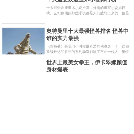
十大最受欢迎道术小说推荐，好看的道家小说排行
榜。玄幻修仙的那些小说都是人们臆想出来的，但是
道术小说就不一样了，道术自古就有流传，其中要考
究的东西太多了，写的不好就......
奥特曼里十大最强怪兽排名 怪兽中
谁的实力最强
《奥特曼》是我们小时候最喜爱的动漫之一了，这部
延续长达50多年的系列动漫影响了不止一代人。奥特
曼系列的怪物众多，但怪兽中谁最强呢？那么让我们
世界上最美女拳王，伊卡翠娜颜值
来一起来细数一下在整个奥......
身材爆表
一说起拳击，相信不少人就会兴奋不已了，而泰拳更
是个充满激情的运动项目，赛场上激烈无比。近些年
来，拳击成为了最受欢迎的运动项目之一，国内国外
2021胡润全球富豪榜，钟睒睒成为
都诞生了许多优秀的拳王。......
亚洲首富
近日，胡润研究院发布了《2021胡润全球富豪榜》。
这也是胡润研究院连续第十年发布 全球富豪榜，上榜
企业家财富计算截止日期为 2021 年 1 月 15 日。根据
泰国拳王排名前十，泰国最厉害的
榜单显示，全球新增 412 位身......
拳王排名