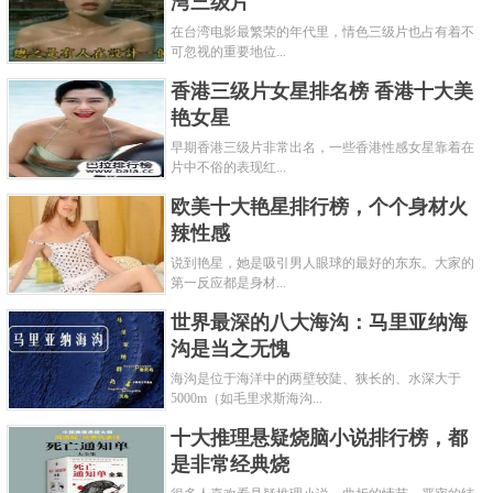
湾三级片
在台湾电影最繁荣的年代里，情色三级片也占有着不
可忽视的重要地位...
香港三级片女星排名榜 香港十大美
艳女星
早期香港三级片非常出名，一些香港性感女星靠着在
片中不俗的表现红...
欧美十大艳星排行榜，个个身材火
辣性感
说到艳星，她是吸引男人眼球的最好的东东。大家的
第一反应都是身材...
世界最深的八大海沟：马里亚纳海
沟是当之无愧
海沟是位于海洋中的两壁较陡、狭长的、水深大于
5000m（如毛里求斯海沟...
十大推理悬疑烧脑小说排行榜，都
是非常经典烧