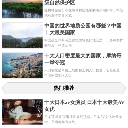
级自然保护区
红树林主要分布在热带和亚热带的海岸潮间带，即陆
地和海洋交界区域...
中国的世界地质公园有哪些？中国
十大最美国家
中国是全球具有重要地质特色的地区之一，多种多样
的地质—构造活动...
十大人口密度最大的国家，摩纳哥
一举夺冠
人口密度是单位土地面积上的人口数量，它是衡量一
个国家或地区人口...
热门推荐
十大日本av女演员 日本十大最美AV
女优
日本可谓是AV事业发展到顶端，日本AV女优数量激
增，平均每年有大约...