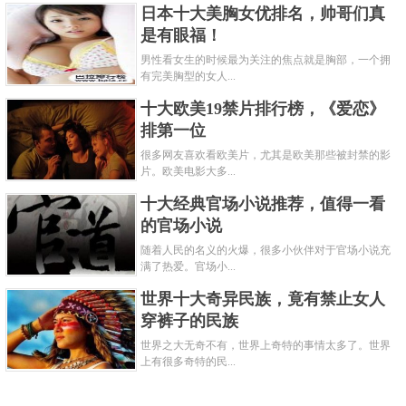
日本十大美胸女优排名，帅哥们真
是有眼福！
男性看女生的时候最为关注的焦点就是胸部，一个拥
有完美胸型的女人...
十大欧美19禁片排行榜，《爱恋》
排第一位
很多网友喜欢看欧美片，尤其是欧美那些被封禁的影
片。欧美电影大多...
十大经典官场小说推荐，值得一看
的官场小说
随着人民的名义的火爆，很多小伙伴对于官场小说充
满了热爱。官场小...
世界十大奇异民族，竟有禁止女人
穿裤子的民族
世界之大无奇不有，世界上奇特的事情太多了。世界
上有很多奇特的民...