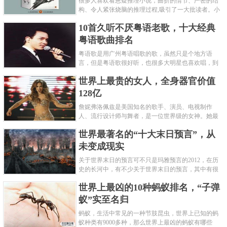
很多人喜欢看悬疑推理小说，曲折的情节、严密的结
构、令人紧张烧脑的推理过程,吸引了一大批读者。小
编盘点了十大推理悬疑烧脑小说排行榜，每本都是非
10首久听不厌粤语老歌，十大经典
常烧脑的经典。 1.《死亡通......
粤语歌曲排名
粤语歌是用广州粤语唱歌的歌，虽然只是个地方语
言，但是粤语歌很好听，也很多大明星也喜欢唱，到
现在为止出现了很多经典的粤语歌。可以说随便在粤
世界上最贵的女人，全身器官价值
语歌排行榜中选几首歌都是好......
128亿
詹妮弗洛佩兹是美国知名的歌手、演员、电视制作
人、流行设计师与舞者，是一位世界级的女神。她最
不可思议的是：从头到脚她总共为全身8个零件投保，
世界最著名的“十大末日预言”，从
堪称是世界上最贵的女人，如......
未变成现实
关于世界末日的预言可不只是玛雅预言的2012，在历
史的长河中，有不少关于世界末日的预言，其中有很
多关于世界末日的预言现在看来十分之可笑。绝大多
世界上最凶的10种蚂蚁排名，“子弹
数预言世界末日的人都从宗教......
蚁”实至名归
蚂蚁，生活中常见的一种节肢昆虫，世界上已知的蚂
蚁种类有9000多种，那么世界上最凶的蚂蚁有哪些