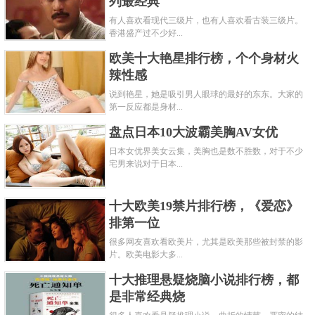
列最经典
有人喜欢看现代三级片，也有人喜欢看古装三级片。
香港盛产过不少好...
欧美十大艳星排行榜，个个身材火
辣性感
说到艳星，她是吸引男人眼球的最好的东东。大家的
第一反应都是身材...
盘点日本10大波霸美胸AV女优
日本女优界美女云集，美胸也是数不胜数，对于不少
宅男来说对于日本...
十大欧美19禁片排行榜，《爱恋》
排第一位
很多网友喜欢看欧美片，尤其是欧美那些被封禁的影
片。欧美电影大多...
十大推理悬疑烧脑小说排行榜，都
是非常经典烧