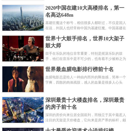
呢？下面就来认识认识一下世界上最凶的10种蚂蚁排
2020中国在建10大高楼排名，第一
名吧，其中子弹蚁真的是实至名......
名高达648m
基建狂魔这个称号，相信很多人都听过，不仅是国人
在说，外国人也经常称中国为基建狂魔。中国基建在
世界范围内都非常知名，中国在工程建筑方面不仅速
世界十大鼓手排名，世界10大架子
度快而且质量高，我国的超......
鼓大师
鼓手在乐队的地位非常重要，特别是摇滚乐队的鼓
手，他们在音乐中是不可少的，也有着不少被称之为
鼓王，他们在不同的领域都做出了很大的贡献。现在
世界最血腥电影排行榜前十名
巴拉排行榜网小编为你们带来......
血腥电影总是给人一种由内而外的释放感，简单一个
字爽，四散的肉体残肢，感人的血量是很多人心头
爱，你也喜欢看血腥电影么？看得最爽的血腥电影又
是哪部呢？小编为大家盘点了......
深圳最贵十大楼盘排名，深圳最贵
的房子前十名
深圳的房价向来位居全国前列，而独立于其中最惹人
注目的无疑是天价楼盘，它向来是房产界的标杆，颇
有众星捧月、高处不胜寒的姿态。那么深圳最贵的十
十大最受欢迎道术小说排行榜
大楼盘是哪些？深圳土豪才......