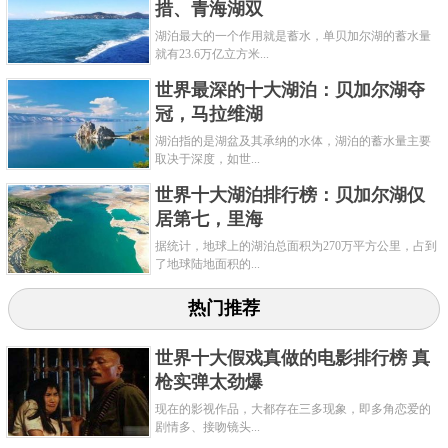
措、青海湖双
湖泊最大的一个作用就是蓄水，单贝加尔湖的蓄水量
就有23.6万亿立方米...
世界最深的十大湖泊：贝加尔湖夺
冠，马拉维湖
湖泊指的是湖盆及其承纳的水体，湖泊的蓄水量主要
取决于深度，如世...
世界十大湖泊排行榜：贝加尔湖仅
居第七，里海
据统计，地球上的湖泊总面积为270万平方公里，占到
了地球陆地面积的...
热门推荐
世界十大假戏真做的电影排行榜 真
枪实弹太劲爆
现在的影视作品，大都存在三多现象，即多角恋爱的
剧情多、接吻镜头...