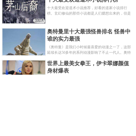
十大最受欢迎道术小说推荐，好看的道家小说排行
榜。玄幻修仙的那些小说都是人们臆想出来的，但是
道术小说就不一样了，道术自古就有流传，其中要考
究的东西太多了，写的不好就......
奥特曼里十大最强怪兽排名 怪兽中
谁的实力最强
《奥特曼》是我们小时候最喜爱的动漫之一了，这部
延续长达50多年的系列动漫影响了不止一代人。奥特
曼系列的怪物众多，但怪兽中谁最强呢？那么让我们
世界上最美女拳王，伊卡翠娜颜值
来一起来细数一下在整个奥......
身材爆表
一说起拳击，相信不少人就会兴奋不已了，而泰拳更
是个充满激情的运动项目，赛场上激烈无比。近些年
来，拳击成为了最受欢迎的运动项目之一，国内国外
2021胡润全球富豪榜，钟睒睒成为
都诞生了许多优秀的拳王。......
亚洲首富
近日，胡润研究院发布了《2021胡润全球富豪榜》。
这也是胡润研究院连续第十年发布 全球富豪榜，上榜
企业家财富计算截止日期为 2021 年 1 月 15 日。根据
泰国拳王排名前十，泰国最厉害的
榜单显示，全球新增 412 位身......
拳王排名