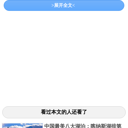
>展开全文<
详细介绍：里海虽然叫海，但其实它并不是海，
而是咸水湖，之所以有这个名字是因为面积足够大，
以及其性质偏向于海水。里海与5个国家接壤，湖泊的
最深处有1025米，是世界五大最深湖泊之一。
关键字：
湖泊
共2页:
上一页
1
2
下一页
看过本文的人还看了
中国最美八大湖泊：喀纳斯湖排第