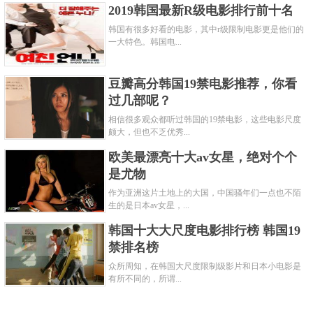
2019韩国最新R级电影排行前十名
韩国有很多好看的电影，其中r级限制电影更是他们的
一大特色。韩国电...
豆瓣高分韩国19禁电影推荐，你看
过几部呢？
相信很多观众都听过韩国的19禁电影，这些电影尺度
颇大，但也不乏优秀...
欧美最漂亮十大av女星，绝对个个
是尤物
作为亚洲这片土地上的大国，中国骚年们一点也不陌
生的是日本av女星，...
韩国十大大尺度电影排行榜 韩国19
禁排名榜
众所周知，在韩国大尺度限制级影片和日本小电影是
有所不同的，所谓...