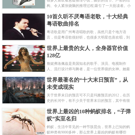
很多人喜欢看悬疑推理小说，曲折的情节、严密的结
构、令人紧张烧脑的推理过程,吸引了一大批读者。小
编盘点了十大推理悬疑烧脑小说排行榜，每本都是非
10首久听不厌粤语老歌，十大经典
常烧脑的经典。 1.《死亡通......
粤语歌曲排名
粤语歌是用广州粤语唱歌的歌，虽然只是个地方语
言，但是粤语歌很好听，也很多大明星也喜欢唱，到
现在为止出现了很多经典的粤语歌。可以说随便在粤
世界上最贵的女人，全身器官价值
语歌排行榜中选几首歌都是好......
128亿
詹妮弗洛佩兹是美国知名的歌手、演员、电视制作
人、流行设计师与舞者，是一位世界级的女神。她最
不可思议的是：从头到脚她总共为全身8个零件投保，
世界最著名的“十大末日预言”，从
堪称是世界上最贵的女人，如......
未变成现实
关于世界末日的预言可不只是玛雅预言的2012，在历
史的长河中，有不少关于世界末日的预言，其中有很
多关于世界末日的预言现在看来十分之可笑。绝大多
世界上最凶的10种蚂蚁排名，“子弹
数预言世界末日的人都从宗教......
蚁”实至名归
蚂蚁，生活中常见的一种节肢昆虫，世界上已知的蚂
蚁种类有9000多种，那么世界上最凶的蚂蚁有哪些