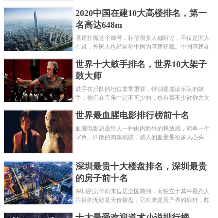
呢？下面就来认识认识一下世界上最凶的10种蚂蚁排
2020中国在建10大高楼排名，第一
名吧，其中子弹蚁真的是实至名......
名高达648m
基建狂魔这个称号，相信很多人都听过，不仅是国人
在说，外国人也经常称中国为基建狂魔。中国基建在
世界范围内都非常知名，中国在工程建筑方面不仅速
世界十大鼓手排名，世界10大架子
度快而且质量高，我国的超......
鼓大师
鼓手在乐队的地位非常重要，特别是摇滚乐队的鼓
手，他们在音乐中是不可少的，也有着不少被称之为
鼓王，他们在不同的领域都做出了很大的贡献。现在
世界最血腥电影排行榜前十名
巴拉排行榜网小编为你们带来......
血腥电影总是给人一种由内而外的释放感，简单一个
字爽，四散的肉体残肢，感人的血量是很多人心头
爱，你也喜欢看血腥电影么？看得最爽的血腥电影又
是哪部呢？小编为大家盘点了......
深圳最贵十大楼盘排名，深圳最贵
的房子前十名
深圳的房价向来位居全国前列，而独立于其中最惹人
注目的无疑是天价楼盘，它向来是房产界的标杆，颇
有众星捧月、高处不胜寒的姿态。那么深圳最贵的十
十大最受欢迎道术小说排行榜
大楼盘是哪些？深圳土豪才......