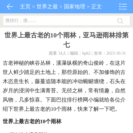
主页
>
世界之最
>
国家地理
> 正文
世界上最古老的10个雨林，亚马逊雨林排第
七
观看 34
人 | 编辑：hph2 | 发布：2023-10-31
古老神秘的峡谷丛林，溪瀑纵横的奇山俊岭，在这片
世人鲜少踏足的土地上，那些原始的、不加修饰的古
木恣意生长，藤蔓追随本能的冲动蜿蜒缠绕，石头在
岁月的浸润中生满青苔。无径之林，常有情趣，自然
风物，几多惊喜。下面巴拉排行榜网小编就给各位介
绍下世界上最古老的10个雨林，快来了解一下吧。
世界上最古老的10个雨林