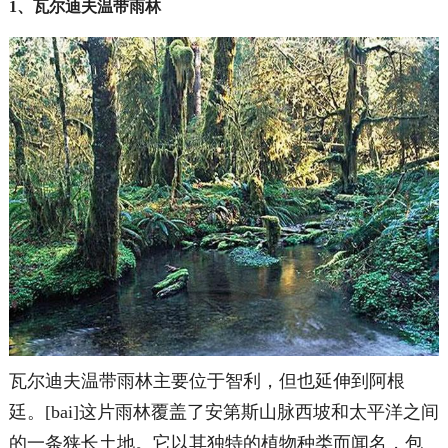
1、瓦尔迪夫温带雨林
瓦尔迪夫温带雨林主要位于智利，但也延伸到阿根
廷。[bai]这片雨林覆盖了安第斯山脉西坡和太平洋之间
的一条狭长土地。它以其独特的植物种类而闻名，包