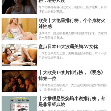
榜，堪称尺度
每个地区都有自己的文化，例如在三级片这块，目前
世面上能看到三级...
欧美十大艳星排行榜，个个身材火
辣性感
说到艳星，她是吸引男人眼球的最好的东东。大家的
第一反应都是身材...
盘点日本10大波霸美胸AV女优
日本女优界美女云集，美胸也是数不胜数，对于不少
宅男来说对于日本...
十大欧美19禁片排行榜，《爱恋》
排第一位
很多网友喜欢看欧美片，尤其是欧美那些被封禁的影
片。欧美电影大多...
十大推理悬疑烧脑小说排行榜，都
是非常经典烧