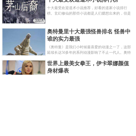
十大最受欢迎道术小说推荐，好看的道家小说排行
榜。玄幻修仙的那些小说都是人们臆想出来的，但是
道术小说就不一样了，道术自古就有流传，其中要考
究的东西太多了，写的不好就......
奥特曼里十大最强怪兽排名 怪兽中
谁的实力最强
《奥特曼》是我们小时候最喜爱的动漫之一了，这部
延续长达50多年的系列动漫影响了不止一代人。奥特
曼系列的怪物众多，但怪兽中谁最强呢？那么让我们
世界上最美女拳王，伊卡翠娜颜值
来一起来细数一下在整个奥......
身材爆表
一说起拳击，相信不少人就会兴奋不已了，而泰拳更
是个充满激情的运动项目，赛场上激烈无比。近些年
来，拳击成为了最受欢迎的运动项目之一，国内国外
2021胡润全球富豪榜，钟睒睒成为
都诞生了许多优秀的拳王。......
亚洲首富
近日，胡润研究院发布了《2021胡润全球富豪榜》。
这也是胡润研究院连续第十年发布 全球富豪榜，上榜
企业家财富计算截止日期为 2021 年 1 月 15 日。根据
泰国拳王排名前十，泰国最厉害的
榜单显示，全球新增 412 位身......
拳王排名