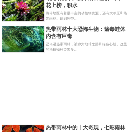
花上榜，积水
热带地区有着最丰富的动植物资源，还有大草原和热
带雨林。说到热带...
热带雨林十大恐怖生物：箭毒蛙体
屋久岛森林位于日本的屋久岛上，被列为联合国教科
内含有巨毒
文组织世界遗产。这片古老雨林保存了暖温带古代雨
亚马逊热带雨林，被称为地球之肺和绿色心脏。这里
的动植物种类繁多...
林的遗迹，虽然其确切年龄尚不清楚，但日本雪松等
物种被认为已有7000多年历史。屋久岛森林不仅古老
而美丽，也是许多特有动植物的家园，如红底猕猴、
梅花鹿和kodkod。这个雨林还启发了流行的动画电影
《物语公主》中的场景。
关键字：
雨林
共3页:
上一页
1
2
3
下一页
热带雨林中的十大奇观，七彩雨林