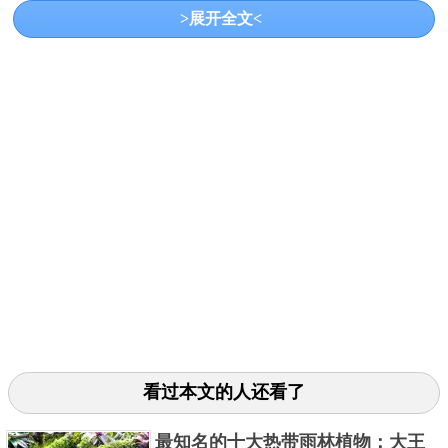
塔尔金雨林位于澳大利亚塔斯马尼亚州西北部，是澳
>展开全文<
大利亚最大的冈瓦纳冷温带雨林地区。冈瓦纳雨林因
其古老历史而闻名，包括许多与古代冈瓦纳超级大陆
相关的物种。虽然其确切年龄尚不确定，但至少有
3000年历史。塔尔金雨林是世界上最大的淡水螯虾的
家园，被称为巨大的淡水龙虾。
3、屋久岛森林
看过本文的人还看了
最知名的十大热带雨林植物：大王