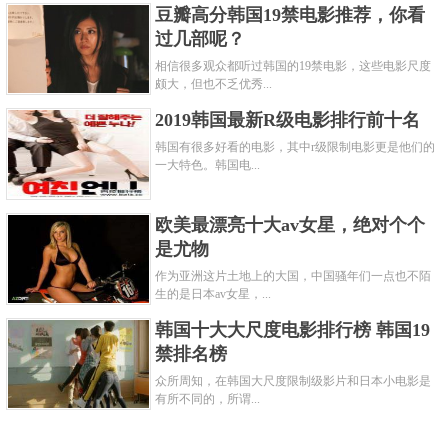
豆瓣高分韩国19禁电影推荐，你看
过几部呢？
相信很多观众都听过韩国的19禁电影，这些电影尺度
颇大，但也不乏优秀...
2019韩国最新R级电影排行前十名
韩国有很多好看的电影，其中r级限制电影更是他们的
一大特色。韩国电...
欧美最漂亮十大av女星，绝对个个
是尤物
作为亚洲这片土地上的大国，中国骚年们一点也不陌
生的是日本av女星，...
韩国十大大尺度电影排行榜 韩国19
禁排名榜
众所周知，在韩国大尺度限制级影片和日本小电影是
有所不同的，所谓...