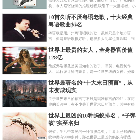
很多人喜欢看悬疑推理小说，曲折的情节、严密的结
构、令人紧张烧脑的推理过程,吸引了一大批读者。小
编盘点了十大推理悬疑烧脑小说排行榜，每本都是非
10首久听不厌粤语老歌，十大经典
常烧脑的经典。 1.《死亡通......
粤语歌曲排名
粤语歌是用广州粤语唱歌的歌，虽然只是个地方语
言，但是粤语歌很好听，也很多大明星也喜欢唱，到
现在为止出现了很多经典的粤语歌。可以说随便在粤
世界上最贵的女人，全身器官价值
语歌排行榜中选几首歌都是好......
128亿
詹妮弗洛佩兹是美国知名的歌手、演员、电视制作
人、流行设计师与舞者，是一位世界级的女神。她最
不可思议的是：从头到脚她总共为全身8个零件投保，
世界最著名的“十大末日预言”，从
堪称是世界上最贵的女人，如......
未变成现实
关于世界末日的预言可不只是玛雅预言的2012，在历
史的长河中，有不少关于世界末日的预言，其中有很
多关于世界末日的预言现在看来十分之可笑。绝大多
世界上最凶的10种蚂蚁排名，“子弹
数预言世界末日的人都从宗教......
蚁”实至名归
蚂蚁，生活中常见的一种节肢昆虫，世界上已知的蚂
蚁种类有9000多种，那么世界上最凶的蚂蚁有哪些