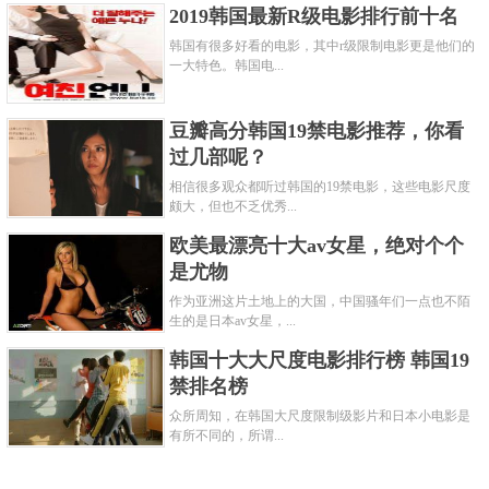
2019韩国最新R级电影排行前十名
韩国有很多好看的电影，其中r级限制电影更是他们的
一大特色。韩国电...
豆瓣高分韩国19禁电影推荐，你看
过几部呢？
相信很多观众都听过韩国的19禁电影，这些电影尺度
颇大，但也不乏优秀...
欧美最漂亮十大av女星，绝对个个
是尤物
作为亚洲这片土地上的大国，中国骚年们一点也不陌
生的是日本av女星，...
韩国十大大尺度电影排行榜 韩国19
禁排名榜
众所周知，在韩国大尺度限制级影片和日本小电影是
有所不同的，所谓...