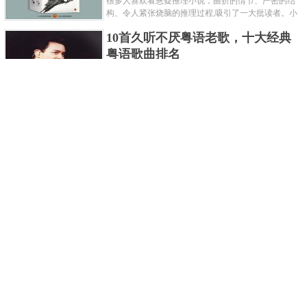
很多人喜欢看悬疑推理小说，曲折的情节、严密的结
构、令人紧张烧脑的推理过程,吸引了一大批读者。小
编盘点了十大推理悬疑烧脑小说排行榜，每本都是非
10首久听不厌粤语老歌，十大经典
常烧脑的经典。 1.《死亡通......
粤语歌曲排名
粤语歌是用广州粤语唱歌的歌，虽然只是个地方语
言，但是粤语歌很好听，也很多大明星也喜欢唱，到
现在为止出现了很多经典的粤语歌。可以说随便在粤
世界上最贵的女人，全身器官价值
语歌排行榜中选几首歌都是好......
128亿
詹妮弗洛佩兹是美国知名的歌手、演员、电视制作
人、流行设计师与舞者，是一位世界级的女神。她最
不可思议的是：从头到脚她总共为全身8个零件投保，
世界最著名的“十大末日预言”，从
堪称是世界上最贵的女人，如......
未变成现实
关于世界末日的预言可不只是玛雅预言的2012，在历
史的长河中，有不少关于世界末日的预言，其中有很
多关于世界末日的预言现在看来十分之可笑。绝大多
世界上最凶的10种蚂蚁排名，“子弹
数预言世界末日的人都从宗教......
蚁”实至名归
蚂蚁，生活中常见的一种节肢昆虫，世界上已知的蚂
蚁种类有9000多种，那么世界上最凶的蚂蚁有哪些