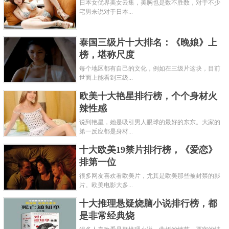
日本女优界美女云集，美胸也是数不胜数，对于不少
宅男来说对于日本...
泰国三级片十大排名：《晚娘》上
榜，堪称尺度
每个地区都有自己的文化，例如在三级片这块，目前
世面上能看到三级...
欧美十大艳星排行榜，个个身材火
辣性感
说到艳星，她是吸引男人眼球的最好的东东。大家的
第一反应都是身材...
十大欧美19禁片排行榜，《爱恋》
排第一位
很多网友喜欢看欧美片，尤其是欧美那些被封禁的影
片。欧美电影大多...
十大推理悬疑烧脑小说排行榜，都
是非常经典烧