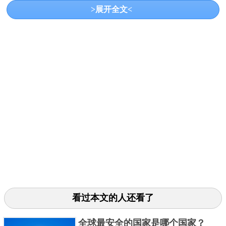
>展开全文<
GDP：7316亿瑞郎
瑞士位于欧洲中部，是一个融合多元文化的国
度，全球四分之一的财富存在瑞士，是一个高度发达
额国家，有不少世界著名公司在此设立研究中心，生
活所需的资源主要依赖进口，瑞士多山，地形崎岖，
以高原和山地为主，瑞士公路、铁路、航空运输均发
达。
3、挪威
看过本文的人还看了
GDP：约 4819 亿美元
挪威是位于欧洲中部，是世界上最富裕的国家和
全球最安全的国家是哪个国家？