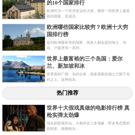
的10个国家排行
欧洲作为一个经济发达的大陆，拥有一些世界上最富
裕的国家，其成员...
欧洲哪些国家比较穷？欧洲十大穷
国排行榜
提到欧洲最富有的国家，很多人都会提到瑞士、冰
岛、卢森堡等一系列...
世界上最富裕的三个岛国：爱尔
兰、新加坡和冰
世界面积广阔，岛屿众多，很多国家的领土只限于岛
屿之上。这种由岛...
热门推荐
世界十大假戏真做的电影排行榜 真
枪实弹太劲爆
现在的影视作品，大都存在三多现象，即多角恋爱的
剧情多、接吻镜头...