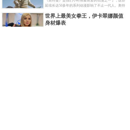
《奥特曼》是我们小时候最喜爱的动漫之一了，这部
延续长达50多年的系列动漫影响了不止一代人。奥特
曼系列的怪物众多，但怪兽中谁最强呢？那么让我们
世界上最美女拳王，伊卡翠娜颜值
来一起来细数一下在整个奥......
身材爆表
一说起拳击，相信不少人就会兴奋不已了，而泰拳更
是个充满激情的运动项目，赛场上激烈无比。近些年
来，拳击成为了最受欢迎的运动项目之一，国内国外
2021胡润全球富豪榜，钟睒睒成为
都诞生了许多优秀的拳王。......
亚洲首富
近日，胡润研究院发布了《2021胡润全球富豪榜》。
这也是胡润研究院连续第十年发布 全球富豪榜，上榜
企业家财富计算截止日期为 2021 年 1 月 15 日。根据
泰国拳王排名前十，泰国最厉害的
榜单显示，全球新增 412 位身......
拳王排名
泰拳王顾名思义就是泰拳冠军级、王者级人物。泰拳
作为泰国的格斗技艺，目前已成为世界最受推崇的格
斗技之一。随着一些泰拳选手在国际赛事上出名，越
中国十大连环恐怖杀人案，真的是
来越多的人知道泰拳的强悍......
令人发指！
我们一直生活在许多负面信息都会被屏蔽掉的社会，
你们知道中国恐怖杀人案都有哪些吗？接下来就为各