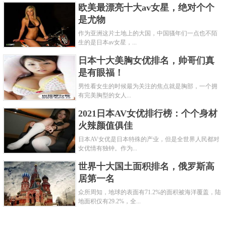
欧美最漂亮十大av女星，绝对个个
是尤物
作为亚洲这片土地上的大国，中国骚年们一点也不陌
生的是日本av女星，...
日本十大美胸女优排名，帅哥们真
是有眼福！
男性看女生的时候最为关注的焦点就是胸部，一个拥
有完美胸型的女人...
2021日本AV女优排行榜：个个身材
火辣颜值俱佳
日本AV女优是日本特殊的产业，但是全世界人民都对
女优情有独钟。作为...
世界十大国土面积排名，俄罗斯高
居第一名
众所周知，地球的表面有71.2%的面积被海洋覆盖，陆
地面积仅有29.2%，全...