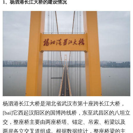
1、杨泗港长江大桥的建设情况
杨泗港长江大桥是湖北省武汉市第十座跨长江大桥，
[bai]它西起汉阳区的国博跨线桥，东至武昌区的八坦立
交，整座桥主要由两座桥塔、锚定、吊索、桁梁以及
两岸各立交叉道组成。根据数据统计，整座桥梁的主