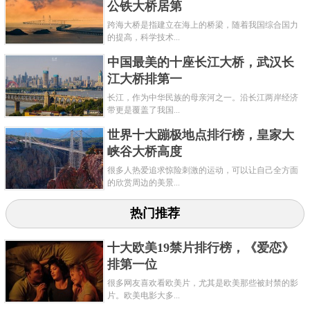
公铁大桥居第
跨海大桥是指建立在海上的桥梁，随着我国综合国力
的提高，科学技术...
中国最美的十座长江大桥，武汉长
江大桥排第一
长江，作为中华民族的母亲河之一。沿长江两岸经济
带更是覆盖了我国...
世界十大蹦极地点排行榜，皇家大
峡谷大桥高度
很多人热爱追求惊险刺激的运动，可以让自己全方面
的欣赏周边的美景...
热门推荐
十大欧美19禁片排行榜，《爱恋》
排第一位
很多网友喜欢看欧美片，尤其是欧美那些被封禁的影
片。欧美电影大多...