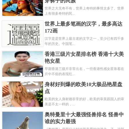
穿裤子的民族
世界之大无奇不有，世界上奇特的事情太多了。世界
上有很多奇特的民...
世界上最多笔画的汉字，最多高达
172画
汉字是是世界上最古老的文字之一，至少已有四千多
年的历史。中国笔...
香港三级片女星排名榜 香港十大美
艳女星
早期香港三级片非常出名，一些香港性感女星靠着在
片中不俗的表现红...
身材好到爆的欧美10大极品艳星盘
点
欧美的女人身材都非常的好，欧美的审美跟国人的审
美是不太一样的，...
奥特曼里十大最强怪兽排名 怪兽中
谁的实力最强