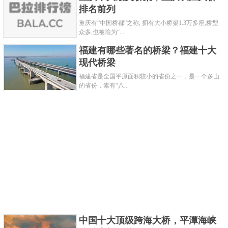
为桥梁，然而相比桥梁方案，把杨泗港长江通道建设
排名前列
为隧道不仅不能满足二环线上的运能刚需，还可能与
重庆有“中国桥都”之称, 拥有大小桥梁1.3万多座,桥型
众多,也被喻为“...
过江的地铁线路相冲突，因此把通道建设成桥梁才是
福建有哪些著名的桥梁？福建十大
最佳选择。那么我们又为何抛弃桥墩，选择一跨过江
现代桥梁
呢？
福建省是全国平原面积较小的省份之一，是一个多山
关键字：
大桥
的省份，素有“八...
共3页:
上一页
1
2
3
下一页
中国十大顶级跨海大桥，平潭海峡