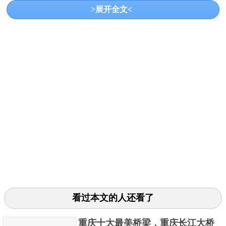
速度为80千米/小时，下层桥面为双向四车道城市主干
>展开全文<
道，设计速度为60千米/小时。根据相关资料显示，早
在20年前我国就开始着手规划杨泗港长江通道这个重
要的跨江枢纽工程，在当时我们有两个选择。
看过本文的人还看了
一个是把这个通道建设成隧道，另一个则是将其建设
重庆十大最美桥梁，重庆长江大桥