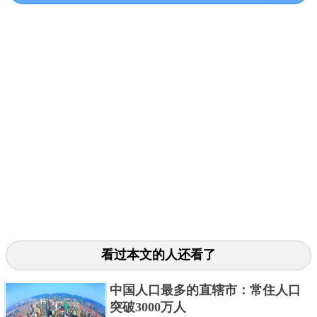
雅安的雅雨、雅女、雅鱼世界闻名，即闻名遐尔的“三
雅”。雅雨自不用多做解释；降水多的地方本就比较养
人，雅女指的是雅安女子恬静秀雅、容颜姣好；雅鱼
说的是一种学名叫重口裂腹鱼。雅安人将重口裂腹鱼
称雅鱼，那是因为该鱼主要产于周公河，而周公河被
雅安人称为雅河，故俗称为雅鱼。用雅鱼做成的“砂锅
雅鱼”，更是汤白如乳、鲜香细嫩，食后许久仍有留齿
犹芳之感。
看过本文的人还看了
中国人口最多的直辖市：常住人口
突破3000万人