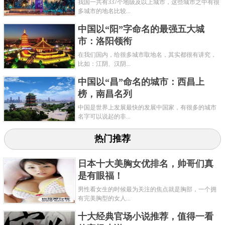
我国一共有337个地级及以上城市，这些城市之中有很
多城市的地名比较...
中国以“阳”字命名的最强五大城
市：洛阳领衔
在我们国内，给很多城市取地名，其实都很有讲究，
比如：江阴、汉阴...
中国以“昌”命名的城市：西昌上
榜，南昌名列
除了大熊猫，雅安还拥有茶马古道这一世界级文化旅
中国是世界上发展最快的发展中国家，有很多的城市
游资源。为了将川、滇的茶叶运入藏区，同时将藏区
名字可以说起的非...
的土特产输入祖国内地，于是，一条条以茶叶贸易为
热门推荐
主的交通线“茶马古道”被开辟出来。历史上的茶马古道
并不只一条，它是以川藏道、滇藏道与青藏道(甘青道)
日本十大美胸女优排名，帅哥们真
三条大道为主线，外延达南亚、西亚、中亚和东南亚
是有眼福！
各国。在这三条茶马古道中，川藏道是开通时间最
男性看女生的时候最为关注的焦点就是胸部，一个拥
有完美胸型的女人...
早，运输量最大，历史作用也最大的大道。从汉代开
十大经典官场小说推荐，值得一看
始，雅安便是川藏道上的必经之地。后来朝代变更，