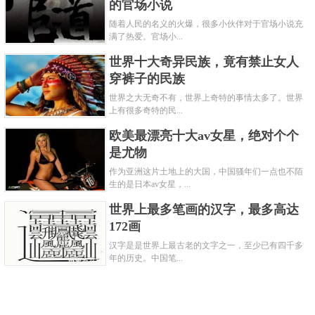
的官场小说
茶马古道拓展，雅安是亲历者。
随着人民的名义的火爆，很多小伙伴对于官场小说充
满了热爱。官场小...
世界十大奇异民族，竟有禁止女人
穿裤子的民族
世界之大无奇不有，世界上奇特的事情太多了。世界
上有很多奇特的民...
欧美最漂亮十大av女星，绝对个个
是尤物
作为亚洲这片土地上的大国，中国骚年们一点也不陌
生的是日本av女星，...
世界上最多笔画的汉字，最多高达
172画
既然说到雅安与茶马古道之间不可分割的联系，我们
汉字是是世界上最古老的文字之一，至少已有四千多
不得不提一下雅安的茶叶。雅安不仅是一座山水相间
年的历史。中国笔...
的城市，还是一座碧茶飘香的城市。雅安既是茶马古
道上的重镇，又是世界茶文化的发源地。境内的蒙顶
山是公认的世界茶文化圣山，风靡全国的蒙顶山茶就