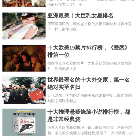
有“川西咽喉”“西藏门户”“民族走廊”之称。这个里的人
地面积仅有29.2%，全...
们已习惯了这多变的天气。也许长年累月的雨水冲
亚洲最美十大巨乳女星排名
刷，小城格外地别致。老街上的房屋大部分依然保存
所谓童颜巨乳，顾名思义指的是那些面貌长得像小孩
子一样，而事业线...
着古老民居的风格。青灰色的瓦，暗红色的木头老
门，洁净的石头墙，光秃秃的石板路，当夜晚蒙蒙的
十大欧美19禁片排行榜，《爱恋》
细雨飘在这样灯光昏黄的小巷，有种别样的韵味，仿
排第一位
佛是影片中的某个场景。
很多网友喜欢看欧美片，尤其是欧美那些被封禁的影
片。欧美电影大多...
关键字：
城市
世界最著名的十大外交家，第一名
绝对实至名归
近代以来，国与国之间的关系越来越密切，而作为国
与国之间联系和交...
十大推理悬疑烧脑小说排行榜，都
是非常经典烧
很多人喜欢看悬疑推理小说，曲折的情节、严密的结
构、令人紧张烧脑的推理过程,吸引了一大批读者。小