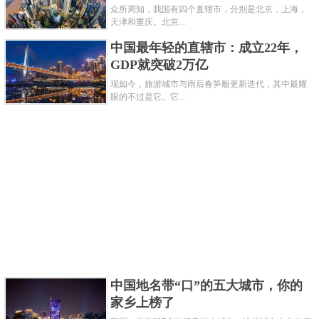
众所周知，我国有四个直辖市，分别是北京，上海，
天津和重庆。北京...
中国最年轻的直辖市：成立22年，
GDP就突破2万亿
说起雅安，还有人会想起这里的大熊猫。因为雅安绿
现如今，旅游城市与雨后春笋般更新迭代，其中最耀
眼的不过是它。它...
意环绕、气候宜人，森林覆盖率达71.94%且竹林密
度，空气中富含负氧离子，这样环境适宜的地方，自
然成了熊猫栖居的美好家园。位于雨城区的中国大熊
猫保护研究中心雅安碧峰峡基地，是全球最大的大熊
猫半散放式研究繁育基地。游客们除了可以近距离观
看大熊猫以外，还能畅游碧峰峡大峡谷，体验人与自
然和谐相处的乐趣。
中国地名带“口”的五大城市，你的
家乡上榜了