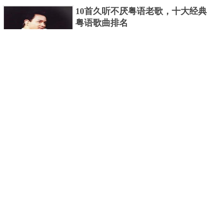
编盘点了十大推理悬疑烧脑小说排行榜，每本都是非
10首久听不厌粤语老歌，十大经典
常烧脑的经典。 1.《死亡通......
粤语歌曲排名
粤语歌是用广州粤语唱歌的歌，虽然只是个地方语
言，但是粤语歌很好听，也很多大明星也喜欢唱，到
现在为止出现了很多经典的粤语歌。可以说随便在粤
世界上最贵的女人，全身器官价值
语歌排行榜中选几首歌都是好......
128亿
詹妮弗洛佩兹是美国知名的歌手、演员、电视制作
人、流行设计师与舞者，是一位世界级的女神。她最
不可思议的是：从头到脚她总共为全身8个零件投保，
世界最著名的“十大末日预言”，从
堪称是世界上最贵的女人，如......
未变成现实
关于世界末日的预言可不只是玛雅预言的2012，在历
史的长河中，有不少关于世界末日的预言，其中有很
多关于世界末日的预言现在看来十分之可笑。绝大多
世界上最凶的10种蚂蚁排名，“子弹
数预言世界末日的人都从宗教......
蚁”实至名归
蚂蚁，生活中常见的一种节肢昆虫，世界上已知的蚂
蚁种类有9000多种，那么世界上最凶的蚂蚁有哪些
呢？下面就来认识认识一下世界上最凶的10种蚂蚁排
2020中国在建10大高楼排名，第一
名吧，其中子弹蚁真的是实至名......