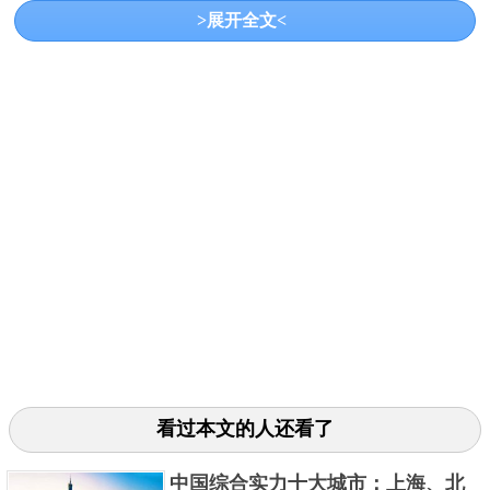
>展开全文<
筑风格。直插云霄的办公楼里可能这时有白领在休闲
的喝着咖啡，下一秒就会有公交呼啸而来，让人心跳
急速加快。谁能想到这里公路与办公楼能融为一体
呢！怪不得有人初次来重庆不认路，导航让他往前可
前面明明是幢大楼，此时可能大多数人都纳闷在重庆
导航都不行。这样具有迷宫式的路线更是吸引了一大
批人前来亲身体验。
当然了，随着各方面的发展，重庆的摩天大楼也是越
来越多越来越高。据不完全统计，重庆最高楼层已经
超过200米。这对于恐高的人来说，从顶层向下望就是
看过本文的人还看了
要命。除了楼高，重庆高楼数量也是别的地方不能比
拟的，已然排列到了全国第四。虽然这里山多地势高
中国综合实力十大城市：上海、北