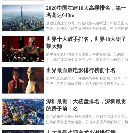
呢？下面就来认识认识一下世界上最凶的10种蚂蚁排
2020中国在建10大高楼排名，第一
名吧，其中子弹蚁真的是实至名......
名高达648m
基建狂魔这个称号，相信很多人都听过，不仅是国人
在说，外国人也经常称中国为基建狂魔。中国基建在
世界范围内都非常知名，中国在工程建筑方面不仅速
世界十大鼓手排名，世界10大架子
度快而且质量高，我国的超......
鼓大师
鼓手在乐队的地位非常重要，特别是摇滚乐队的鼓
手，他们在音乐中是不可少的，也有着不少被称之为
鼓王，他们在不同的领域都做出了很大的贡献。现在
世界最血腥电影排行榜前十名
巴拉排行榜网小编为你们带来......
血腥电影总是给人一种由内而外的释放感，简单一个
字爽，四散的肉体残肢，感人的血量是很多人心头
爱，你也喜欢看血腥电影么？看得最爽的血腥电影又
是哪部呢？小编为大家盘点了......
深圳最贵十大楼盘排名，深圳最贵
的房子前十名
深圳的房价向来位居全国前列，而独立于其中最惹人
注目的无疑是天价楼盘，它向来是房产界的标杆，颇
有众星捧月、高处不胜寒的姿态。那么深圳最贵的十
十大最受欢迎道术小说排行榜
大楼盘是哪些？深圳土豪才......