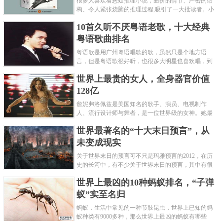
很多人喜欢看悬疑推理小说，曲折的情节、严密的结
构、令人紧张烧脑的推理过程,吸引了一大批读者。小
编盘点了十大推理悬疑烧脑小说排行榜，每本都是非
10首久听不厌粤语老歌，十大经典
常烧脑的经典。 1.《死亡通......
粤语歌曲排名
粤语歌是用广州粤语唱歌的歌，虽然只是个地方语
言，但是粤语歌很好听，也很多大明星也喜欢唱，到
现在为止出现了很多经典的粤语歌。可以说随便在粤
世界上最贵的女人，全身器官价值
语歌排行榜中选几首歌都是好......
128亿
詹妮弗洛佩兹是美国知名的歌手、演员、电视制作
人、流行设计师与舞者，是一位世界级的女神。她最
不可思议的是：从头到脚她总共为全身8个零件投保，
世界最著名的“十大末日预言”，从
堪称是世界上最贵的女人，如......
未变成现实
关于世界末日的预言可不只是玛雅预言的2012，在历
史的长河中，有不少关于世界末日的预言，其中有很
多关于世界末日的预言现在看来十分之可笑。绝大多
世界上最凶的10种蚂蚁排名，“子弹
数预言世界末日的人都从宗教......
蚁”实至名归
蚂蚁，生活中常见的一种节肢昆虫，世界上已知的蚂
蚁种类有9000多种，那么世界上最凶的蚂蚁有哪些