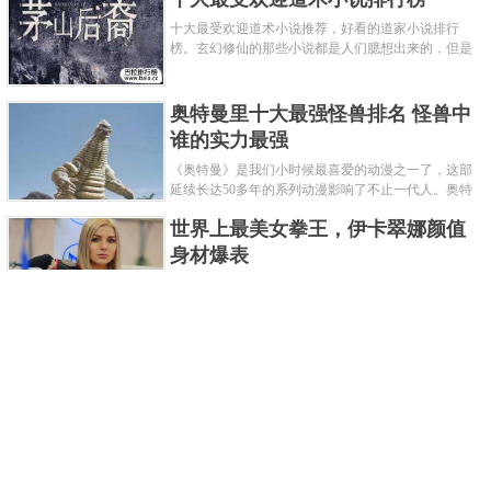
十大最受欢迎道术小说推荐，好看的道家小说排行
榜。玄幻修仙的那些小说都是人们臆想出来的，但是
道术小说就不一样了，道术自古就有流传，其中要考
究的东西太多了，写的不好就......
奥特曼里十大最强怪兽排名 怪兽中
谁的实力最强
《奥特曼》是我们小时候最喜爱的动漫之一了，这部
延续长达50多年的系列动漫影响了不止一代人。奥特
曼系列的怪物众多，但怪兽中谁最强呢？那么让我们
世界上最美女拳王，伊卡翠娜颜值
来一起来细数一下在整个奥......
身材爆表
一说起拳击，相信不少人就会兴奋不已了，而泰拳更
是个充满激情的运动项目，赛场上激烈无比。近些年
来，拳击成为了最受欢迎的运动项目之一，国内国外
2021胡润全球富豪榜，钟睒睒成为
都诞生了许多优秀的拳王。......
亚洲首富
近日，胡润研究院发布了《2021胡润全球富豪榜》。
这也是胡润研究院连续第十年发布 全球富豪榜，上榜
企业家财富计算截止日期为 2021 年 1 月 15 日。根据
泰国拳王排名前十，泰国最厉害的
榜单显示，全球新增 412 位身......
拳王排名