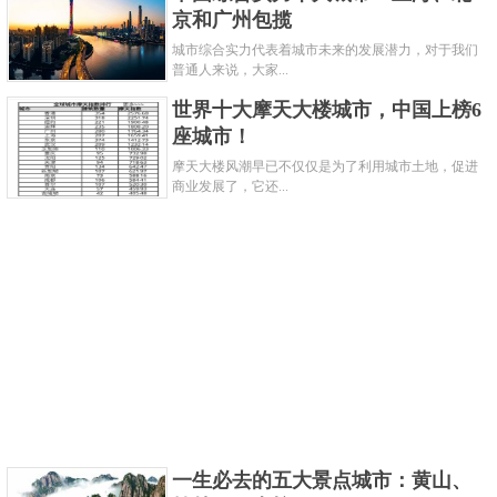
京和广州包揽
低起伏，但是交通还是十分方便的，轻轨的出现更是
城市综合实力代表着城市未来的发展潜力，对于我们
贴近了人们的生活。让人不禁唏嘘这么年轻发展势头
普通人来说，大家...
就这么猛，以后不容小觑啊！
世界十大摩天大楼城市，中国上榜6
座城市！
摩天大楼风潮早已不仅仅是为了利用城市土地，促进
商业发展了，它还...
当然了，作为旅游城市，重庆的温度与环境更是让人
羡慕。这里空气湿润太阳辐射少，再加上地势环境，
每年有100天雾气腾腾，水土格外养人，因此重庆崽男
帅女靓，走在街上都是一道靓丽的风景。再加上这里
美食众多，夜景不错，深受小年轻的喜爱。因此越来
越多的小伙伴加入了重庆边吃边看风景的大军中。
关键字：
城市
一生必去的五大景点城市：黄山、