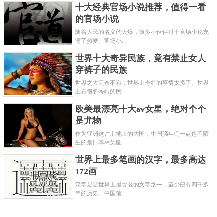
十大经典官场小说推荐，值得一看
的官场小说
随着人民的名义的火爆，很多小伙伴对于官场小说充
满了热爱。官场小...
世界十大奇异民族，竟有禁止女人
穿裤子的民族
世界之大无奇不有，世界上奇特的事情太多了。世界
上有很多奇特的民...
欧美最漂亮十大av女星，绝对个个
是尤物
作为亚洲这片土地上的大国，中国骚年们一点也不陌
生的是日本av女星，...
世界上最多笔画的汉字，最多高达
172画
汉字是是世界上最古老的文字之一，至少已有四千多
年的历史。中国笔...