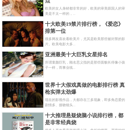
点
欧美的女人身材都非常的好，欧美的审美跟国人的审
美是不太一样的，...
十大欧美19禁片排行榜，《爱恋》
排第一位
很多网友喜欢看欧美片，尤其是欧美那些被封禁的影
片。欧美电影大多...
亚洲最美十大巨乳女星排名
所谓童颜巨乳，顾名思义指的是那些面貌长得像小孩
子一样，而事业线...
世界十大假戏真做的电影排行榜 真
枪实弹太劲爆
现在的影视作品，大都存在三多现象，即多角恋爱的
剧情多、接吻镜头...
十大推理悬疑烧脑小说排行榜，都
是非常经典烧