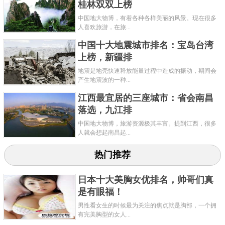
桂林双双上榜
中国地大物博，有着各种各样美丽的风景。现在很多
人喜欢旅游，在旅...
中国十大地震城市排名：宝岛台湾
上榜，新疆排
地震是地壳快速释放能量过程中造成的振动，期间会
产生地震波的一种...
江西最宜居的三座城市：省会南昌
落选，九江排
中国地大物博，旅游资源极其丰富。提到江西，很多
人就会想起南昌起...
热门推荐
日本十大美胸女优排名，帅哥们真
是有眼福！
男性看女生的时候最为关注的焦点就是胸部，一个拥
有完美胸型的女人...