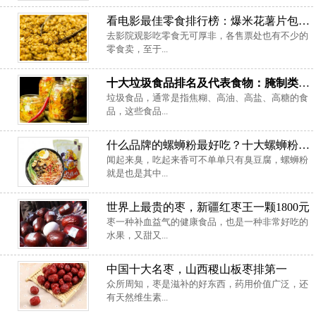
看电影最佳零食排行榜：爆米花薯片包揽前两名
去影院观影吃零食无可厚非，各售票处也有不少的
零食卖，至于...
十大垃圾食品排名及代表食物：腌制类食品上榜
垃圾食品，通常是指焦糊、高油、高盐、高糖的食
品，这些食品...
什么品牌的螺蛳粉最好吃？十大螺蛳粉品牌排行榜
闻起来臭，吃起来香可不单单只有臭豆腐，螺蛳粉
就是也是其中...
世界上最贵的枣，新疆红枣王一颗1800元
枣一种补血益气的健康食品，也是一种非常好吃的
水果，又甜又...
中国十大名枣，山西稷山板枣排第一
众所周知，枣是滋补的好东西，药用价值广泛，还
有天然维生素...