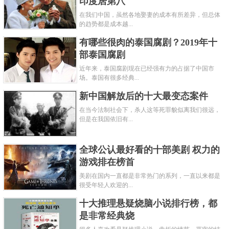
印度居第八
在我们中国，虽然各地娶妻的成本有所差异，但总体
的趋势都是成本越...
有哪些很肉的泰国腐剧？2019年十
部泰国腐剧
近年来，泰国腐剧现在已经强有力的占据了中国市
场。泰国有很多经典...
新中国解放后的十大最变态案件
在当今法制社会下，杀人这等死罪貌似离我们很远，
但是在我国依旧有...
全球公认最好看的十部美剧 权力的
游戏排在榜首
美剧在国内一直都是非常热门的系列，一直以来都是
很受年轻人欢迎的...
十大推理悬疑烧脑小说排行榜，都
是非常经典烧