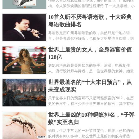
很多人喜欢看悬疑推理小说，曲折的情节、严密的结
构、令人紧张烧脑的推理过程,吸引了一大批读者。小
编盘点了十大推理悬疑烧脑小说排行榜，每本都是非
10首久听不厌粤语老歌，十大经典
常烧脑的经典。 1.《死亡通......
粤语歌曲排名
粤语歌是用广州粤语唱歌的歌，虽然只是个地方语
言，但是粤语歌很好听，也很多大明星也喜欢唱，到
现在为止出现了很多经典的粤语歌。可以说随便在粤
世界上最贵的女人，全身器官价值
语歌排行榜中选几首歌都是好......
128亿
詹妮弗洛佩兹是美国知名的歌手、演员、电视制作
人、流行设计师与舞者，是一位世界级的女神。她最
不可思议的是：从头到脚她总共为全身8个零件投保，
世界最著名的“十大末日预言”，从
堪称是世界上最贵的女人，如......
未变成现实
关于世界末日的预言可不只是玛雅预言的2012，在历
史的长河中，有不少关于世界末日的预言，其中有很
多关于世界末日的预言现在看来十分之可笑。绝大多
世界上最凶的10种蚂蚁排名，“子弹
数预言世界末日的人都从宗教......
蚁”实至名归
蚂蚁，生活中常见的一种节肢昆虫，世界上已知的蚂
蚁种类有9000多种，那么世界上最凶的蚂蚁有哪些