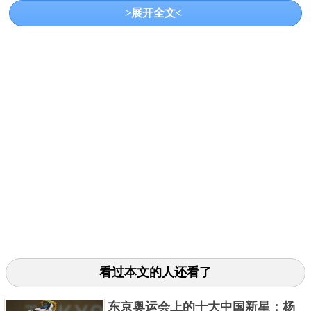
动作，几乎没有瑕疵，最后得分是16.233，
排名
第一；
>展开全文<
中国选手尤浩最后得分是15.466；德国选手道瑟最后得
分是15.7，排名第二。最后，邹敬园以16.233的总分获
得金牌，德国选手道瑟以15.7的总分获得银牌，土耳其
选手阿里坎以15.633的总分获得铜牌。
个人简介
看过本文的人还看了
东京奥运会上的十大中国新星：杨