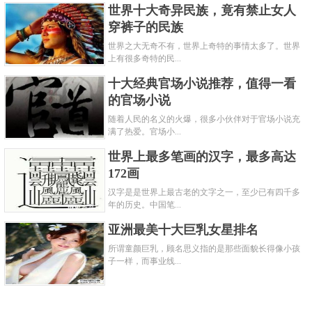
世界十大奇异民族，竟有禁止女人
穿裤子的民族
世界之大无奇不有，世界上奇特的事情太多了。世界
上有很多奇特的民...
十大经典官场小说推荐，值得一看
的官场小说
随着人民的名义的火爆，很多小伙伴对于官场小说充
满了热爱。官场小...
世界上最多笔画的汉字，最多高达
172画
汉字是是世界上最古老的文字之一，至少已有四千多
年的历史。中国笔...
亚洲最美十大巨乳女星排名
所谓童颜巨乳，顾名思义指的是那些面貌长得像小孩
子一样，而事业线...