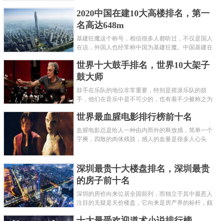
呢？下面就来认识认识一下世界上最凶的10种蚂蚁排
2020中国在建10大高楼排名，第一
名吧，其中子弹蚁真的是实至名......
名高达648m
基建狂魔这个称号，相信很多人都听过，不仅是国人
在说，外国人也经常称中国为基建狂魔。中国基建在
世界范围内都非常知名，中国在工程建筑方面不仅速
世界十大鼓手排名，世界10大架子
度快而且质量高，我国的超......
鼓大师
鼓手在乐队的地位非常重要，特别是摇滚乐队的鼓
手，他们在音乐中是不可少的，也有着不少被称之为
鼓王，他们在不同的领域都做出了很大的贡献。现在
世界最血腥电影排行榜前十名
巴拉排行榜网小编为你们带来......
血腥电影总是给人一种由内而外的释放感，简单一个
字爽，四散的肉体残肢，感人的血量是很多人心头
爱，你也喜欢看血腥电影么？看得最爽的血腥电影又
是哪部呢？小编为大家盘点了......
深圳最贵十大楼盘排名，深圳最贵
的房子前十名
深圳的房价向来位居全国前列，而独立于其中最惹人
注目的无疑是天价楼盘，它向来是房产界的标杆，颇
有众星捧月、高处不胜寒的姿态。那么深圳最贵的十
十大最受欢迎道术小说排行榜
大楼盘是哪些？深圳土豪才......