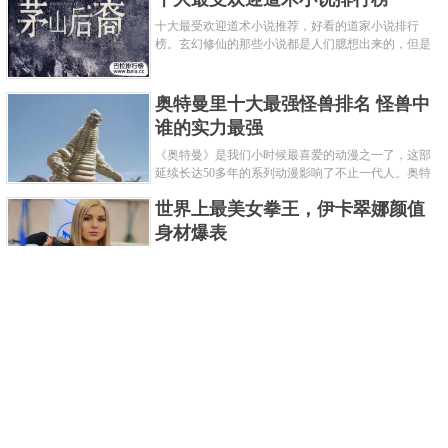
十大最受欢迎道术小说推荐，好看的道家小说排行
榜。玄幻修仙的那些小说都是人们臆想出来的，但是
道术小说就不一样了，道术自古就有流传，其中要考
究的东西太多了，写的不好就......
奥特曼里十大最强怪兽排名 怪兽中
谁的实力最强
《奥特曼》是我们小时候最喜爱的动漫之一了，这部
延续长达50多年的系列动漫影响了不止一代人。奥特
曼系列的怪物众多，但怪兽中谁最强呢？那么让我们
世界上最美女拳王，伊卡翠娜颜值
来一起来细数一下在整个奥......
身材爆表
一说起拳击，相信不少人就会兴奋不已了，而泰拳更
是个充满激情的运动项目，赛场上激烈无比。近些年
来，拳击成为了最受欢迎的运动项目之一，国内国外
2021胡润全球富豪榜，钟睒睒成为
都诞生了许多优秀的拳王。......
亚洲首富
近日，胡润研究院发布了《2021胡润全球富豪榜》。
这也是胡润研究院连续第十年发布 全球富豪榜，上榜
企业家财富计算截止日期为 2021 年 1 月 15 日。根据
泰国拳王排名前十，泰国最厉害的
榜单显示，全球新增 412 位身......
拳王排名