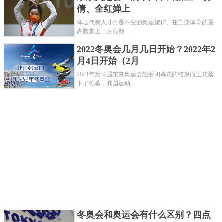
倩、全红婵上
体坛代有人才出是不变的奥运旋律。在竞技体育的最
高殿堂上，后浪翻...
邹敬园在1998年出生于四川省宜宾市，目前是中国体
2022冬奥会几月几日开始？2022年2
操运动员，属于中国国家男子体操队。他在2001年进
月4日开始（2月
入宜宾市业余体校学习、锻炼;在2004年进入四川省体
2021年第32届东京奥运会随着闭幕式的结束而正式落
校训练；在2012年进入国家队。
下了帷幕，我国运动...
个人荣誉
冬奥会和奥运会有什么区别？四点