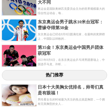
大不同
奥运会是国际奥林匹克委员会主办的世界规模最大的
综合性运动会，每...
东京奥运会男子跳水10米台冠军：
邹敬园在2017年体操世锦赛上获得男子双杠冠军；在
曹缘夺得第38金
2018年体操世锦赛上获得男子双杠冠军；在2018年体
东京奥运会已经在8月8日圆满结束，在最终的奖牌榜
上，中国队以88枚的...
操世锦赛上获得团体冠军；在2019年全国体操锦标赛
第35金！东京奥运会中国男乒团体
上获得男子双杠冠军；在2019年第七届世界军人运动
获冠军
会上获得男子鞍马、男子双杠冠军等等。
2021年8月6日，在东京奥运会乒乓球男团赛场上，中
国选手马龙、许昕、...
关键字：
奥运会
热门推荐
日本十大美胸女优排名，帅哥们真
是有眼福！
男性看女生的时候最为关注的焦点就是胸部，一个拥
有完美胸型的女人...