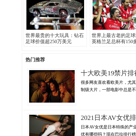
世界最贵的十大玩具：钻石
世界上最古老的足球
足球价值超250万美元
英格兰足总杯有150
热门推荐
十大欧美19禁片
很多网友喜欢看欧美片，尤
制级大片，一部电影中总是不乏
2021日本AV女
日本AV女优是日本特殊的产
优有哪些吗？现在巴拉排行榜网小