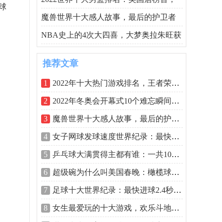
球
魔兽世界十大感人故事，最后的护卫者
NBA史上的4次大四喜，大梦奥拉朱旺获
推荐文章
1
2022年十大热门游戏排名，王者荣耀高居第
2
2022年冬奥会开幕式10个难忘瞬间，真让人
3
魔兽世界十大感人故事，最后的护卫者上
4
女子网球发球速度世界纪录：最快时速高
5
乒乓球大满贯得主都有谁：一共10位，中
6
超级碗为什么叫美国春晚：橄榄球中最重
7
足球十大世界纪录：最快进球2.4秒，你知
8
女生最爱玩的十大游戏，欢乐斗地主仅居