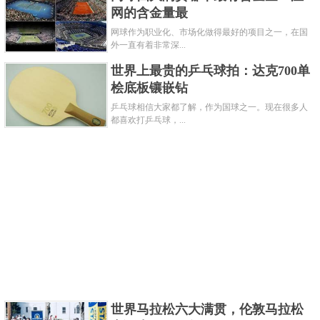
网的含金量最
刘国梁是我国第一位获得乒乓球大满贯的男子选手，
网球作为职业化、市场化做得最好的项目之一，在国
历时四年。他是第一个在正式比赛中成功采用直拍技
外一直有着非常深...
术的乒乓球运动员，也是中国男子乒乓球历史上第一
世界上最贵的乒乓球拍：达克700单
个在奥运会、世锦赛和世界杯上获得单打冠军的“大满
桧底板镶嵌钻
贯”得主。
乒乓球相信大家都了解，作为国球之一。现在很多人
都喜欢打乒乓球，...
关键字：
乒乓球
大满贯
共3页:
上一页
1
2
3
下一页
世界马拉松六大满贯，伦敦马拉松