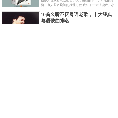
很多人喜欢看悬疑推理小说，曲折的情节、严密的结
构、令人紧张烧脑的推理过程,吸引了一大批读者。小
编盘点了十大推理悬疑烧脑小说排行榜，每本都是非
10首久听不厌粤语老歌，十大经典
常烧脑的经典。 1.《死亡通......
粤语歌曲排名
粤语歌是用广州粤语唱歌的歌，虽然只是个地方语
言，但是粤语歌很好听，也很多大明星也喜欢唱，到
现在为止出现了很多经典的粤语歌。可以说随便在粤
世界上最贵的女人，全身器官价值
语歌排行榜中选几首歌都是好......
128亿
詹妮弗洛佩兹是美国知名的歌手、演员、电视制作
人、流行设计师与舞者，是一位世界级的女神。她最
不可思议的是：从头到脚她总共为全身8个零件投保，
世界最著名的“十大末日预言”，从
堪称是世界上最贵的女人，如......
未变成现实
关于世界末日的预言可不只是玛雅预言的2012，在历
史的长河中，有不少关于世界末日的预言，其中有很
多关于世界末日的预言现在看来十分之可笑。绝大多
世界上最凶的10种蚂蚁排名，“子弹
数预言世界末日的人都从宗教......
蚁”实至名归
蚂蚁，生活中常见的一种节肢昆虫，世界上已知的蚂
蚁种类有9000多种，那么世界上最凶的蚂蚁有哪些