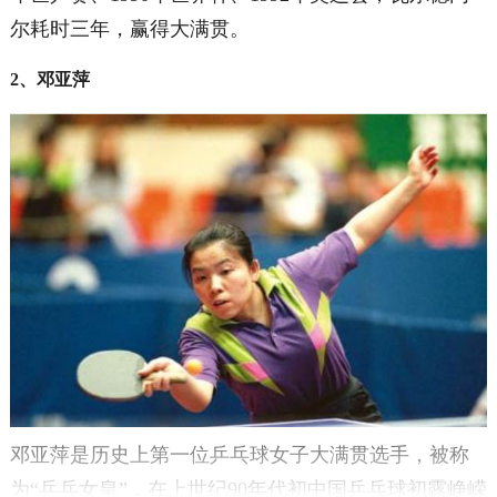
尔耗时三年，赢得大满贯。
2、邓亚萍
邓亚萍是历史上第一位乒乓球女子大满贯选手，被称
为“乒乓女皇”，在上世纪90年代初中国乒乓球初露峥嵘