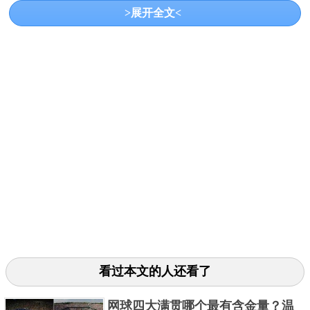
>展开全文<
的时候，邓亚萍带领中国女子乒乓球所向披靡。18岁
时就获得世乒赛的女单冠军，此后赢得过两次奥运会
冠军，三次世锦赛冠军，一次世界杯冠军。
3、刘国梁
看过本文的人还看了
网球四大满贯哪个最有含金量？温