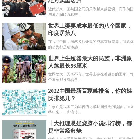
绝对实至名归
近代以来，国与国之间的关系越来越密切，而作为国
与国之间联系和交...
世界上娶妻成本最低的八个国家，
印度居第八
在我们中国，虽然各地娶妻的成本有所差异，但总体
的趋势都是成本越...
世界上生殖器最大的民族，非洲象
人族最长56厘米
世界之大，无奇不有。世界上存在着很多的国家，每
个国家都只有着各...
2022中国最新百家姓排名，你的姓
氏排第几？
百家姓是我国广为流传的记录我国姓氏的读物，而近
些年来，一直流传...
十大推理悬疑烧脑小说排行榜，都
是非常经典烧