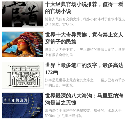
十大经典官场小说推荐，值得一看
的官场小说
随着人民的名义的火爆，很多小伙伴对于官场小说充
满了热爱。官场小...
世界十大奇异民族，竟有禁止女人
穿裤子的民族
世界之大无奇不有，世界上奇特的事情太多了。世界
上有很多奇特的民...
世界上最多笔画的汉字，最多高达
172画
汉字是是世界上最古老的文字之一，至少已有四千多
年的历史。中国笔...
世界最深的八大海沟：马里亚纳海
沟是当之无愧
海沟是位于海洋中的两壁较陡、狭长的、水深大于
5000m（如毛里求斯海沟...