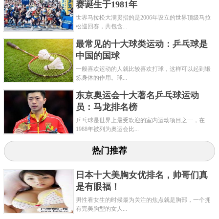
赛诞生于1981年
世界马拉松大满贯指的是2006年设立的世界顶级马拉
松巡回赛，共包含...
最常见的十大球类运动：乒乓球是
中国的国球
一般喜欢运动的人就比较喜欢打球，这样可以起到锻
炼身体的作用。球...
东京奥运会十大著名乒乓球运动
员：马龙排名榜
乒乓球是世界上最受欢迎的室内运动项目之一，在
1988年被列为奥运会比...
热门推荐
日本十大美胸女优排名，帅哥们真
是有眼福！
男性看女生的时候最为关注的焦点就是胸部，一个拥
有完美胸型的女人...