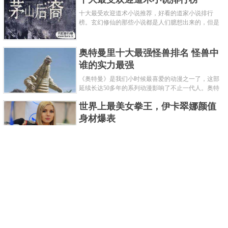
十大最受欢迎道术小说推荐，好看的道家小说排行
榜。玄幻修仙的那些小说都是人们臆想出来的，但是
道术小说就不一样了，道术自古就有流传，其中要考
究的东西太多了，写的不好就......
奥特曼里十大最强怪兽排名 怪兽中
谁的实力最强
《奥特曼》是我们小时候最喜爱的动漫之一了，这部
延续长达50多年的系列动漫影响了不止一代人。奥特
曼系列的怪物众多，但怪兽中谁最强呢？那么让我们
世界上最美女拳王，伊卡翠娜颜值
来一起来细数一下在整个奥......
身材爆表
一说起拳击，相信不少人就会兴奋不已了，而泰拳更
是个充满激情的运动项目，赛场上激烈无比。近些年
来，拳击成为了最受欢迎的运动项目之一，国内国外
2021胡润全球富豪榜，钟睒睒成为
都诞生了许多优秀的拳王。......
亚洲首富
近日，胡润研究院发布了《2021胡润全球富豪榜》。
这也是胡润研究院连续第十年发布 全球富豪榜，上榜
企业家财富计算截止日期为 2021 年 1 月 15 日。根据
泰国拳王排名前十，泰国最厉害的
榜单显示，全球新增 412 位身......
拳王排名