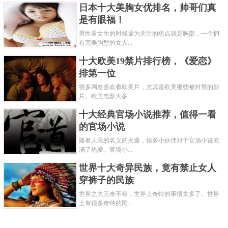
日本十大美胸女优排名，帅哥们真
是有眼福！
男性看女生的时候最为关注的焦点就是胸部，一个拥
有完美胸型的女人...
十大欧美19禁片排行榜，《爱恋》
排第一位
很多网友喜欢看欧美片，尤其是欧美那些被封禁的影
片。欧美电影大多...
十大经典官场小说推荐，值得一看
的官场小说
随着人民的名义的火爆，很多小伙伴对于官场小说充
满了热爱。官场小...
世界十大奇异民族，竟有禁止女人
穿裤子的民族
世界之大无奇不有，世界上奇特的事情太多了。世界
上有很多奇特的民...