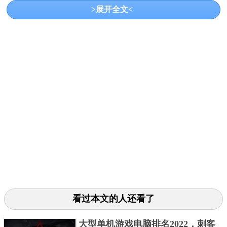
标签：模拟经营、休闲
>展开全文<
《农场模拟器》简单好玩的农场经营类手机游戏！曾
经那些年农场类游戏火爆全网的时候，大家是不是也
曾经沉迷过呢？这次农场游戏又有新作，将会给大家
带来更多与众不同的新奇体验！高度自由的经营游戏
玩法设定，简单的模拟经营玩法。游戏中你将成为整
个农场的主人，一边种植水稻和蔬菜瓜果，一边养猪
养鸡年羊成群。还可以过着悠闲的生活，养只宠物二
哈，整修并装饰农场！
3、奶牛镇的小时光
看过本文的人还看了
大型单机游戏电脑排名2022，刺客