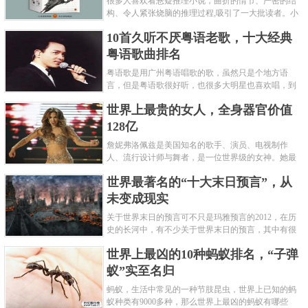
很多人喜欢看悬疑推理小说，曲折的情节、严密的结
构、令人紧张烧脑的推理过程,吸引了一大批读者。小
编盘点了十大推理悬疑烧脑小说排行榜，每本都是非
10首久听不厌粤语老歌，十大经典
常烧脑的经典。 1.《死亡通......
粤语歌曲排名
粤语歌是用广州粤语唱歌的歌，虽然只是个地方语
言，但是粤语歌很好听，也很多大明星也喜欢唱，到
现在为止出现了很多经典的粤语歌。可以说随便在粤
世界上最贵的女人，全身器官价值
语歌排行榜中选几首歌都是好......
128亿
詹妮弗洛佩兹是美国知名的歌手、演员、电视制作
人、流行设计师与舞者，是一位世界级的女神。她最
不可思议的是：从头到脚她总共为全身8个零件投保，
世界最著名的“十大末日预言”，从
堪称是世界上最贵的女人，如......
未变成现实
关于世界末日的预言可不只是玛雅预言的2012，在历
史的长河中，有不少关于世界末日的预言，其中有很
多关于世界末日的预言现在看来十分之可笑。绝大多
世界上最凶的10种蚂蚁排名，“子弹
数预言世界末日的人都从宗教......
蚁”实至名归
蚂蚁，生活中常见的一种节肢昆虫，世界上已知的蚂
蚁种类有9000多种，那么世界上最凶的蚂蚁有哪些