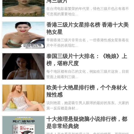
湾三级片
在台湾电影最繁荣的年代里，情色三级片也占有着不
可忽视的重要地位...
香港三级片女星排名榜 香港十大美
艳女星
早期香港三级片非常出名，一些香港性感女星靠着在
片中不俗的表现红...
泰国三级片十大排名：《晚娘》上
榜，堪称尺度
每个地区都有自己的文化，例如在三级片这块，目前
世面上能看到三级...
欧美十大艳星排行榜，个个身材火
辣性感
说到艳星，她是吸引男人眼球的最好的东东。大家的
第一反应都是身材...
十大推理悬疑烧脑小说排行榜，都
是非常经典烧