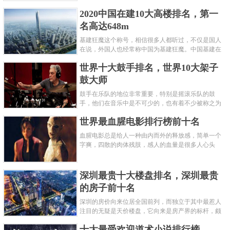
呢？下面就来认识认识一下世界上最凶的10种蚂蚁排
2020中国在建10大高楼排名，第一
名吧，其中子弹蚁真的是实至名......
名高达648m
基建狂魔这个称号，相信很多人都听过，不仅是国人
在说，外国人也经常称中国为基建狂魔。中国基建在
世界范围内都非常知名，中国在工程建筑方面不仅速
世界十大鼓手排名，世界10大架子
度快而且质量高，我国的超......
鼓大师
鼓手在乐队的地位非常重要，特别是摇滚乐队的鼓
手，他们在音乐中是不可少的，也有着不少被称之为
鼓王，他们在不同的领域都做出了很大的贡献。现在
世界最血腥电影排行榜前十名
巴拉排行榜网小编为你们带来......
血腥电影总是给人一种由内而外的释放感，简单一个
字爽，四散的肉体残肢，感人的血量是很多人心头
爱，你也喜欢看血腥电影么？看得最爽的血腥电影又
是哪部呢？小编为大家盘点了......
深圳最贵十大楼盘排名，深圳最贵
的房子前十名
深圳的房价向来位居全国前列，而独立于其中最惹人
注目的无疑是天价楼盘，它向来是房产界的标杆，颇
有众星捧月、高处不胜寒的姿态。那么深圳最贵的十
十大最受欢迎道术小说排行榜
大楼盘是哪些？深圳土豪才......