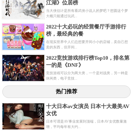
江湖》位居榜
当大侠估计是所有看武侠小说人的梦吧？想圆这个梦
共3页:
上一页
1
2
3
下一页
大概只能通过玩武...
2022十大必玩的经营餐厅手游排行
榜，最经典的餐
在现实世界中人们总想要开间小小的店铺，卖自己想
卖的东西，但开间...
2022竞技游戏排行榜Top10，排名第
一的是《DNF》
竞技游戏可以分为两大类，一个是对战类，另一种是
休闲类，电子竞技...
热门推荐
十大日本av女演员 日本十大最美AV
女优
日本可谓是AV事业发展到顶端，日本AV女优数量激
增，平均每年有大约...