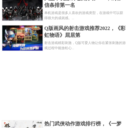
信条排第一名
单机游戏是很多人喜欢的游戏类型，在游戏中可以获
得很大的成就感。...
Q版画风的射击游戏推荐2022，《彩
虹物语》屈居第
射击游戏精彩刺激，Q版可爱人物让你在紧张刺激的游
戏过程中能放松心...
标签：模拟经营、养成、像素风
奶牛镇的小时光是一款开放式模拟乡镇生活手游。在
游戏中玩家可以开荒种田、钓鱼嬉戏、DIY打造属于自
己的农场世界。在你的农场小屋中，各种装扮随你的
心意布置。佛系农场，任意建筑随你解锁，无论你是
搞种植业、养殖业还是混搭都随你心意。还有数十位
NPC任你攻略，送礼、交友、增加亲密度，解锁秘密
任务，去洞窟的深处，挖掘稀有矿石宝藏。
热门武侠动作游戏排行榜，《一梦
关键字：
游戏