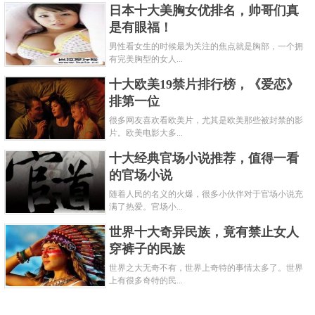
日本十大美胸女优排名，帅哥们真
是有眼福！
男性看女生的时候最为关注的焦点就是胸部，一个拥
有完美胸型的女人...
十大欧美19禁片排行榜，《爱恋》
排第一位
很多网友喜欢看欧美片，尤其是欧美那些被封禁的影
片。欧美电影大多...
十大经典官场小说推荐，值得一看
的官场小说
随着人民的名义的火爆，很多小伙伴对于官场小说充
满了热爱。官场小...
世界十大奇异民族，竟有禁止女人
穿裤子的民族
世界之大无奇不有，世界上奇特的事情太多了。世界
上有很多奇特的民...