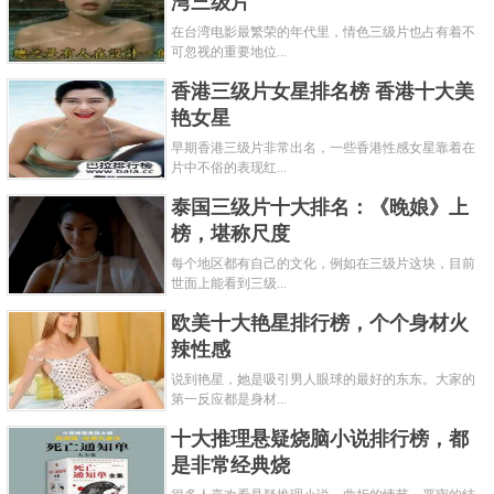
湾三级片
在台湾电影最繁荣的年代里，情色三级片也占有着不
可忽视的重要地位...
香港三级片女星排名榜 香港十大美
艳女星
早期香港三级片非常出名，一些香港性感女星靠着在
片中不俗的表现红...
泰国三级片十大排名：《晚娘》上
榜，堪称尺度
每个地区都有自己的文化，例如在三级片这块，目前
世面上能看到三级...
欧美十大艳星排行榜，个个身材火
辣性感
说到艳星，她是吸引男人眼球的最好的东东。大家的
第一反应都是身材...
十大推理悬疑烧脑小说排行榜，都
是非常经典烧