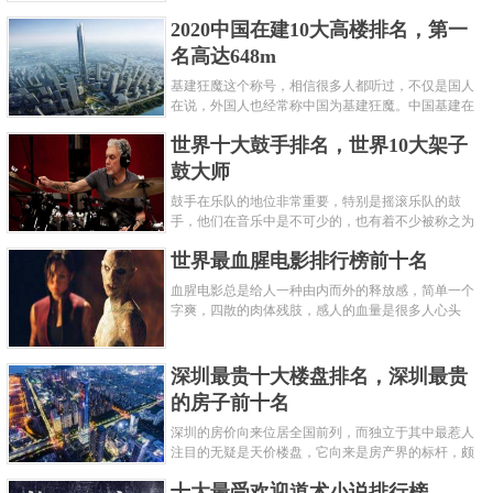
呢？下面就来认识认识一下世界上最凶的10种蚂蚁排
2020中国在建10大高楼排名，第一
名吧，其中子弹蚁真的是实至名......
名高达648m
基建狂魔这个称号，相信很多人都听过，不仅是国人
在说，外国人也经常称中国为基建狂魔。中国基建在
世界范围内都非常知名，中国在工程建筑方面不仅速
世界十大鼓手排名，世界10大架子
度快而且质量高，我国的超......
鼓大师
鼓手在乐队的地位非常重要，特别是摇滚乐队的鼓
手，他们在音乐中是不可少的，也有着不少被称之为
鼓王，他们在不同的领域都做出了很大的贡献。现在
世界最血腥电影排行榜前十名
巴拉排行榜网小编为你们带来......
血腥电影总是给人一种由内而外的释放感，简单一个
字爽，四散的肉体残肢，感人的血量是很多人心头
爱，你也喜欢看血腥电影么？看得最爽的血腥电影又
是哪部呢？小编为大家盘点了......
深圳最贵十大楼盘排名，深圳最贵
的房子前十名
深圳的房价向来位居全国前列，而独立于其中最惹人
注目的无疑是天价楼盘，它向来是房产界的标杆，颇
有众星捧月、高处不胜寒的姿态。那么深圳最贵的十
十大最受欢迎道术小说排行榜
大楼盘是哪些？深圳土豪才......