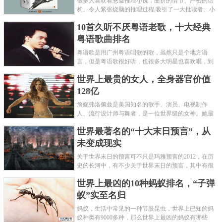
很多人喜欢看悬疑推理小说，曲折的情节、严密的结
构、令人紧张烧脑的推理过程,吸引了一大批读者。小
编盘点了十大推理悬疑烧脑小说排行榜，每本都是非
10首久听不厌粤语老歌，十大经典
常烧脑的经典。 1.《死亡通......
粤语歌曲排名
粤语歌是用广州粤语唱歌的歌，虽然只是个地方语
言，但是粤语歌很好听，也很多大明星也喜欢唱，到
现在为止出现了很多经典的粤语歌。可以说随便在粤
世界上最贵的女人，全身器官价值
语歌排行榜中选几首歌都是好......
128亿
詹妮弗洛佩兹是美国知名的歌手、演员、电视制作
人、流行设计师与舞者，是一位世界级的女神。她最
不可思议的是：从头到脚她总共为全身8个零件投保，
世界最著名的“十大末日预言”，从
堪称是世界上最贵的女人，如......
未变成现实
关于世界末日的预言可不只是玛雅预言的2012，在历
史的长河中，有不少关于世界末日的预言，其中有很
多关于世界末日的预言现在看来十分之可笑。绝大多
世界上最凶的10种蚂蚁排名，“子弹
数预言世界末日的人都从宗教......
蚁”实至名归
蚂蚁，生活中常见的一种节肢昆虫，世界上已知的蚂
蚁种类有9000多种，那么世界上最凶的蚂蚁有哪些