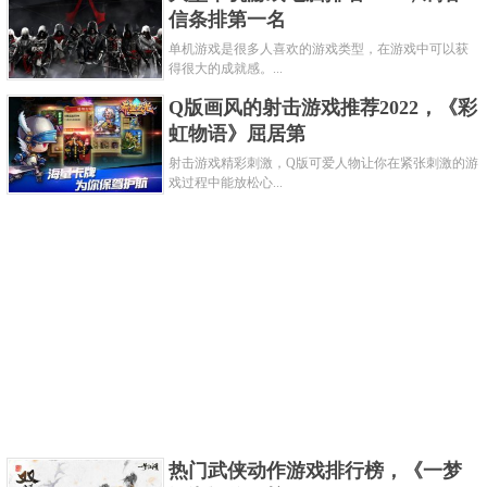
家可以通过升级不断获取新的飞机、坦克或战舰，并
信条排第一名
与至多32名网友共同进行一场逼真的大战。该游戏
单机游戏是很多人喜欢的游戏类型，在游戏中可以获
得很大的成就感。...
Steam好评率高达89%，支持中文。
Q版画风的射击游戏推荐2022，《彩
关键字：
游戏
虹物语》屈居第
共3页:
上一页
1
2
3
下一页
射击游戏精彩刺激，Q版可爱人物让你在紧张刺激的游
戏过程中能放松心...
热门武侠动作游戏排行榜，《一梦