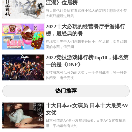
江湖》位居榜
当大侠估计是所有看武侠小说人的梦吧？想圆这个梦
大概只能通过玩武...
2022十大必玩的经营餐厅手游排行
榜，最经典的餐
在现实世界中人们总想要开间小小的店铺，卖自己想
卖的东西，但开间...
2022竞技游戏排行榜Top10，排名第
一的是《DNF》
竞技游戏可以分为两大类，一个是对战类，另一种是
休闲类，电子竞技...
热门推荐
十大日本av女演员 日本十大最美AV
女优
日本可谓是AV事业发展到顶端，日本AV女优数量激
增，平均每年有大约...