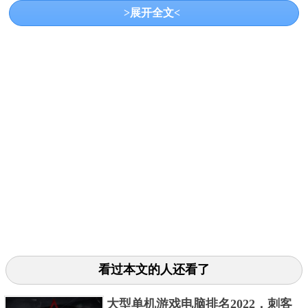
区还自己打造了很多有趣的其它模式。该游戏在Steam
>展开全文<
上好评率高达94%，而且至今都每天有5万人左右在同
时玩这个游戏，它也支持简体中文。美中不足的是它
是2007年发布的老游戏，有的方面可能有点过时。
3、战争雷霆(War Thunder)
看过本文的人还看了
这是一款超大规模的军事载具战争MMO，拥有来自多
个不同时代的上百中战争机器，以及近十个国家。玩
大型单机游戏电脑排名2022，刺客