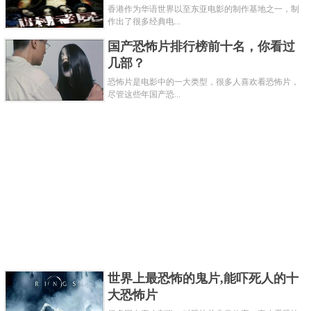
香港作为华语世界以至东亚电影的制作基地之一，制
摧残，最主要是这部电影的导演皮埃尔·保罗·帕索里尼
作出了很多经典电...
也因而在电影上映前被谋杀。
国产恐怖片排行榜前十名，你看过
几部？
关键字：
恐怖片
恐怖片是电影中的一大类型，很多人喜欢看恐怖片，
尽管这些年国产恐...
共3页:
上一页
1
2
3
下一页
世界上最恐怖的鬼片,能吓死人的十
大恐怖片