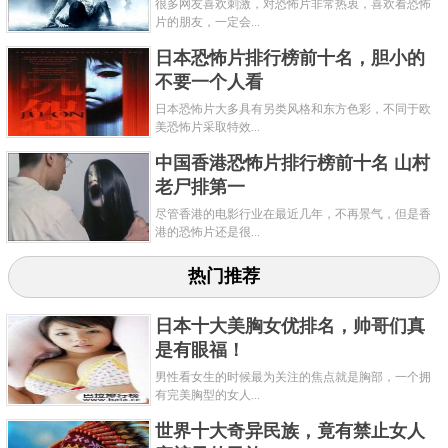
很多网友喜欢刺激，对恐怖片非常热衷，喜欢看恐怖
片的朋友，一定会...
日本恐怖片排行榜前十名，胆小的
不要一个人看
日本恐怖片大多具有另类风格和东方色彩，不同于欧
美恐怖片采取特效...
中国香港恐怖片排行榜前十名 山村
老尸排第一
尽管香港的电影行业在最近几年，不再景气，但是香
港的恐怖片还是很...
热门推荐
日本十大美胸女优排名，帅哥们真
是有眼福！
男性看女生的时候最为关注的焦点就是胸部，一个拥
有完美胸型的女人...
世界十大奇异民族，竟有禁止女人