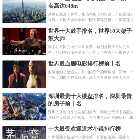
名高达648m
基建狂魔这个称号，相信很多人都听过，不仅是国人
在说，外国人也经常称中国为基建狂魔。中国基建在
世界范围内都非常知名，中国在工程建筑方面不仅速
世界十大鼓手排名，世界10大架子
度快而且质量高，我国的超......
鼓大师
鼓手在乐队的地位非常重要，特别是摇滚乐队的鼓
手，他们在音乐中是不可少的，也有着不少被称之为
鼓王，他们在不同的领域都做出了很大的贡献。现在
世界最血腥电影排行榜前十名
巴拉排行榜网小编为你们带来......
血腥电影总是给人一种由内而外的释放感，简单一个
字爽，四散的肉体残肢，感人的血量是很多人心头
爱，你也喜欢看血腥电影么？看得最爽的血腥电影又
是哪部呢？小编为大家盘点了......
深圳最贵十大楼盘排名，深圳最贵
的房子前十名
深圳的房价向来位居全国前列，而独立于其中最惹人
注目的无疑是天价楼盘，它向来是房产界的标杆，颇
有众星捧月、高处不胜寒的姿态。那么深圳最贵的十
十大最受欢迎道术小说排行榜
大楼盘是哪些？深圳土豪才......
十大最受欢迎道术小说推荐，好看的道家小说排行