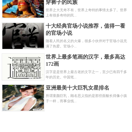
穿裤子的民族
世界之大无奇不有，世界上奇特的事情太多了。世界
上有很多奇特的民...
十大经典官场小说推荐，值得一看
的官场小说
随着人民的名义的火爆，很多小伙伴对于官场小说充
满了热爱。官场小...
世界上最多笔画的汉字，最多高达
172画
汉字是是世界上最古老的文字之一，至少已有四千多
年的历史。中国笔...
亚洲最美十大巨乳女星排名
所谓童颜巨乳，顾名思义指的是那些面貌长得像小孩
子一样，而事业线...