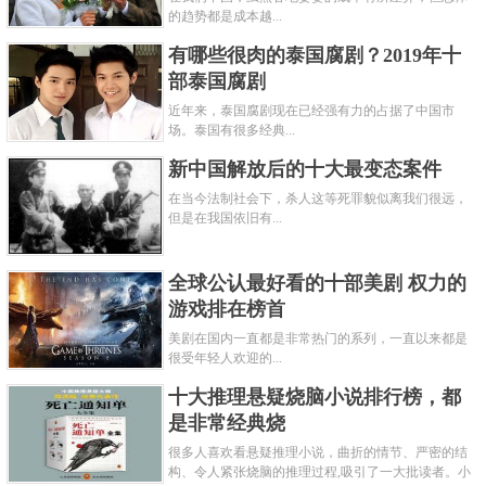
的趋势都是成本越...
有哪些很肉的泰国腐剧？2019年十
部泰国腐剧
近年来，泰国腐剧现在已经强有力的占据了中国市
场。泰国有很多经典...
新中国解放后的十大最变态案件
在当今法制社会下，杀人这等死罪貌似离我们很远，
但是在我国依旧有...
全球公认最好看的十部美剧 权力的
游戏排在榜首
美剧在国内一直都是非常热门的系列，一直以来都是
很受年轻人欢迎的...
十大推理悬疑烧脑小说排行榜，都
是非常经典烧
很多人喜欢看悬疑推理小说，曲折的情节、严密的结
构、令人紧张烧脑的推理过程,吸引了一大批读者。小