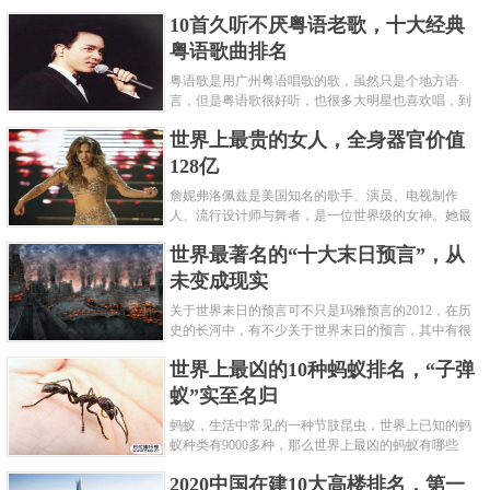
编盘点了十大推理悬疑烧脑小说排行榜，每本都是非
10首久听不厌粤语老歌，十大经典
常烧脑的经典。 1.《死亡通......
粤语歌曲排名
粤语歌是用广州粤语唱歌的歌，虽然只是个地方语
言，但是粤语歌很好听，也很多大明星也喜欢唱，到
现在为止出现了很多经典的粤语歌。可以说随便在粤
世界上最贵的女人，全身器官价值
语歌排行榜中选几首歌都是好......
128亿
詹妮弗洛佩兹是美国知名的歌手、演员、电视制作
人、流行设计师与舞者，是一位世界级的女神。她最
不可思议的是：从头到脚她总共为全身8个零件投保，
世界最著名的“十大末日预言”，从
堪称是世界上最贵的女人，如......
未变成现实
关于世界末日的预言可不只是玛雅预言的2012，在历
史的长河中，有不少关于世界末日的预言，其中有很
多关于世界末日的预言现在看来十分之可笑。绝大多
世界上最凶的10种蚂蚁排名，“子弹
数预言世界末日的人都从宗教......
蚁”实至名归
蚂蚁，生活中常见的一种节肢昆虫，世界上已知的蚂
蚁种类有9000多种，那么世界上最凶的蚂蚁有哪些
呢？下面就来认识认识一下世界上最凶的10种蚂蚁排
2020中国在建10大高楼排名，第一
名吧，其中子弹蚁真的是实至名......