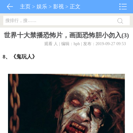
主页
>
娱乐
>
影视
> 正文
世界十大禁播恐怖片，画面恐怖胆小勿入(3)
观看
人 | 编辑：hph | 发布：2019-09-27 09:53
8、《鬼玩人》