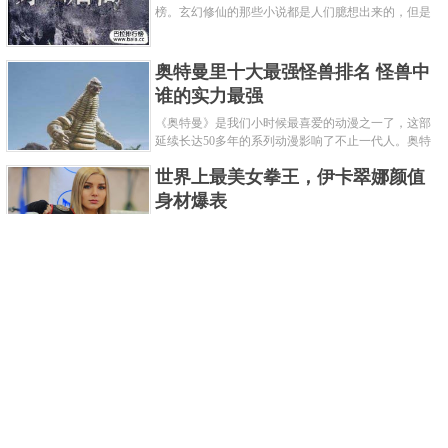
榜。玄幻修仙的那些小说都是人们臆想出来的，但是
道术小说就不一样了，道术自古就有流传，其中要考
究的东西太多了，写的不好就......
奥特曼里十大最强怪兽排名 怪兽中
谁的实力最强
《奥特曼》是我们小时候最喜爱的动漫之一了，这部
延续长达50多年的系列动漫影响了不止一代人。奥特
曼系列的怪物众多，但怪兽中谁最强呢？那么让我们
世界上最美女拳王，伊卡翠娜颜值
来一起来细数一下在整个奥......
身材爆表
一说起拳击，相信不少人就会兴奋不已了，而泰拳更
是个充满激情的运动项目，赛场上激烈无比。近些年
来，拳击成为了最受欢迎的运动项目之一，国内国外
2021胡润全球富豪榜，钟睒睒成为
都诞生了许多优秀的拳王。......
亚洲首富
近日，胡润研究院发布了《2021胡润全球富豪榜》。
这也是胡润研究院连续第十年发布 全球富豪榜，上榜
企业家财富计算截止日期为 2021 年 1 月 15 日。根据
泰国拳王排名前十，泰国最厉害的
榜单显示，全球新增 412 位身......
拳王排名
泰拳王顾名思义就是泰拳冠军级、王者级人物。泰拳