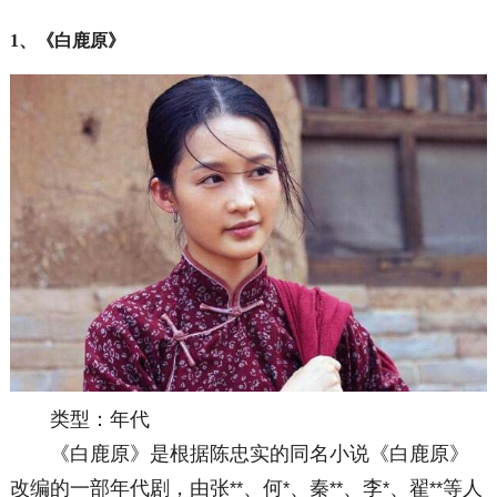
1、《白鹿原》
类型：年代
《白鹿原》是根据陈忠实的同名小说《白鹿原》
改编的一部年代剧，由张
、何
、秦
、李
、翟
等人
*
*
*
*
*
*
*
*