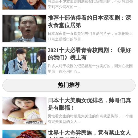
韩剧是不少爱追剧的朋友都比较推崇的，不少韩剧都
受到不少网友的一...
共3页:
上一页
1
2
3
下一页
推荐十部值得看的日本深夜剧：深
夜食堂位居第
日本深夜剧一直都是宅男们喜爱的片子，日本把晚上
11点之后播出的节目...
2021十大必看青春校园剧：《最好
的我们》榜上有
许多人对于校园的记忆都是十分美好的，因为在校园
里面，你不用担心...
热门推荐
日本十大美胸女优排名，帅哥们真
是有眼福！
男性看女生的时候最为关注的焦点就是胸部，一个拥
有完美胸型的女人...
世界十大奇异民族，竟有禁止女人