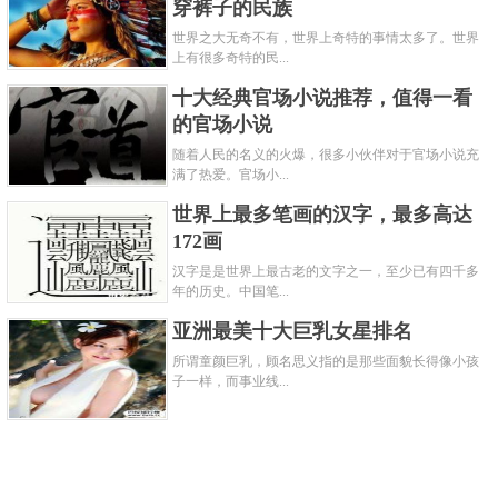
穿裤子的民族
世界之大无奇不有，世界上奇特的事情太多了。世界
上有很多奇特的民...
十大经典官场小说推荐，值得一看
的官场小说
随着人民的名义的火爆，很多小伙伴对于官场小说充
满了热爱。官场小...
世界上最多笔画的汉字，最多高达
172画
汉字是是世界上最古老的文字之一，至少已有四千多
年的历史。中国笔...
亚洲最美十大巨乳女星排名
所谓童颜巨乳，顾名思义指的是那些面貌长得像小孩
子一样，而事业线...