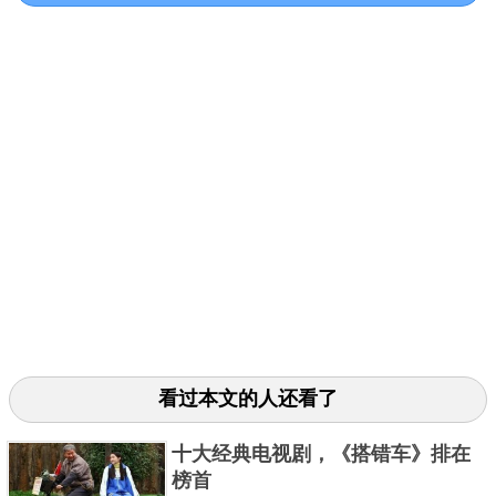
类型：古装、爱情
李
出演的《红楼梦》是2010年李少红执导的这一
*
版，该剧取材自曹雪芹所著的《红楼梦》，该剧的故
事情节由主次两条矛盾线索构成的：一条是以贾宝
玉、林黛玉的爱情为中心，另一条线索则是以宁、荣
二府及其社会关系为中心，由一些彼此独立而又互相
关联的情节组成的副线。李沁在剧中饰演的是薛宝钗
一角，端庄大方的她也确实很适合这个角色。
3、《楚乔传》
看过本文的人还看了
十大经典电视剧，《搭错车》排在
榜首