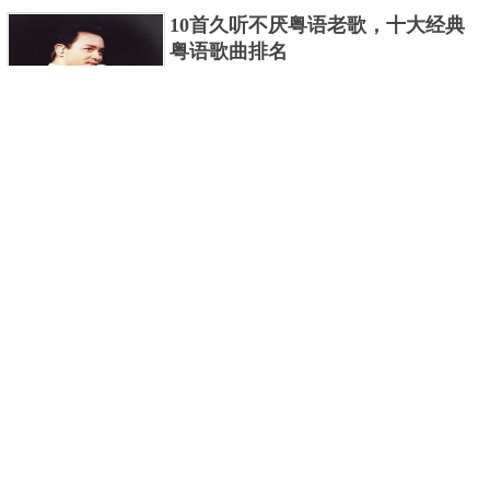
编盘点了十大推理悬疑烧脑小说排行榜，每本都是非
10首久听不厌粤语老歌，十大经典
常烧脑的经典。 1.《死亡通......
粤语歌曲排名
粤语歌是用广州粤语唱歌的歌，虽然只是个地方语
言，但是粤语歌很好听，也很多大明星也喜欢唱，到
现在为止出现了很多经典的粤语歌。可以说随便在粤
世界上最贵的女人，全身器官价值
语歌排行榜中选几首歌都是好......
128亿
詹妮弗洛佩兹是美国知名的歌手、演员、电视制作
人、流行设计师与舞者，是一位世界级的女神。她最
不可思议的是：从头到脚她总共为全身8个零件投保，
世界最著名的“十大末日预言”，从
堪称是世界上最贵的女人，如......
未变成现实
关于世界末日的预言可不只是玛雅预言的2012，在历
史的长河中，有不少关于世界末日的预言，其中有很
多关于世界末日的预言现在看来十分之可笑。绝大多
世界上最凶的10种蚂蚁排名，“子弹
数预言世界末日的人都从宗教......
蚁”实至名归
蚂蚁，生活中常见的一种节肢昆虫，世界上已知的蚂
蚁种类有9000多种，那么世界上最凶的蚂蚁有哪些
呢？下面就来认识认识一下世界上最凶的10种蚂蚁排
2020中国在建10大高楼排名，第一
名吧，其中子弹蚁真的是实至名......