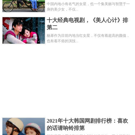
中国内地小有名气的女星，也一个集美丽与智慧于一
身的美少女，不仅...
十大经典电视剧，《美人心计》排
第二
杨幂作为目前内地当红女星，不仅有着超高的颜值，
也有着不俗的演技...
类型：古代、传奇、励志
《楚乔传》是2017年播出的一部励志古装剧，由
赵
、林
、窦
、李
等人主演，该剧讲述了西魏乱世
*
*
*
*
*
*
中，一个特立独行的女奴楚乔，在协助建立新政权过
程中关于守护、背叛、信仰、爱情的故事。李沁在剧
中饰演的是单纯善良的元淳公主，在经历家国变故后
的她也变得阴险自私。
2021年十大韩国网剧排行榜：喜欢
的话请响铃排第
关键字：
电视剧