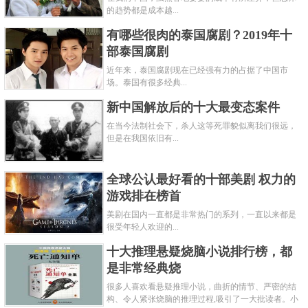
的趋势都是成本越...
有哪些很肉的泰国腐剧？2019年十
部泰国腐剧
近年来，泰国腐剧现在已经强有力的占据了中国市
场。泰国有很多经典...
新中国解放后的十大最变态案件
在当今法制社会下，杀人这等死罪貌似离我们很远，
但是在我国依旧有...
全球公认最好看的十部美剧 权力的
游戏排在榜首
美剧在国内一直都是非常热门的系列，一直以来都是
很受年轻人欢迎的...
十大推理悬疑烧脑小说排行榜，都
是非常经典烧
很多人喜欢看悬疑推理小说，曲折的情节、严密的结
构、令人紧张烧脑的推理过程,吸引了一大批读者。小