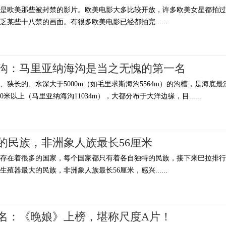
其是欧美那些被封禁的影片。欧美电影大多比较开放，许多欧美女星都拍过
某些十八禁的画面。有很多欧美电影已经都拍完......
沟：马里亚纳海沟是当之无愧的第一名
狭长的、水深大于5000m（如毛里求斯海沟5564m）的沟槽，是海底最
0米以上（马里亚纳海沟11034m），大都分布于大洋边缘，目......
的民族，非洲象人族最长56厘米
上存在着很多的国家，每个国家都只有着各自独特的民族，接下来巴拉排行
殖器最大的民族，非洲象人族最长56厘米，感兴......
名：《晚娘》上榜，堪称尺度A片！