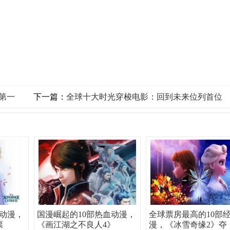
第一
下一篇：
全球十大时光穿梭电影：回到未来位列首位
动漫，
国漫崛起的10部热血动漫，
全球票房最高的10部
票
《画江湖之不良人4》
漫，《冰雪奇缘2》夺