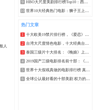
9
HBO大尺度美剧排行榜Top10：西部世界上榜
10
世界10大经典热门电影：狮子王上榜，第
热门文章
1
十大欧美19禁片排行榜，《爱恋》排第一
2
台湾大尺度情色电影，十大经典台湾三级
般人
3
泰国三级片十大排名：《晚娘》上榜，堪
4
2019国产三级电影排名前十部：《色戒》榜
5
世界十大假戏真做的电影排行榜 真枪实弹
6
全球公认最好看的十部美剧 权力的游戏排