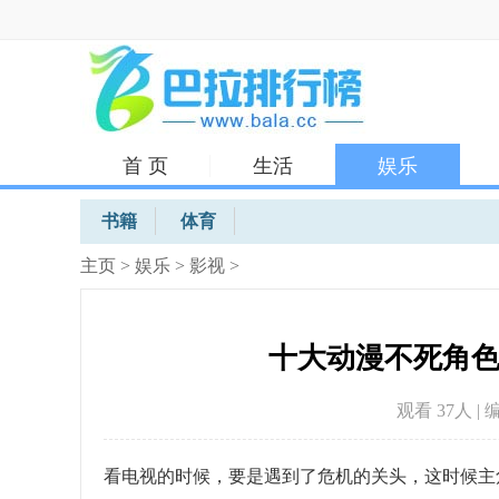
首 页
生活
娱乐
体育
书籍
体育
主页
>
娱乐
>
影视
>
十大动漫不死角
观看 37
人 | 
看电视的时候，要是遇到了危机的关头，这时候主