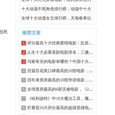
十大动漫不死角色排行榜，动漫中十大
全球十大动漫女主排行榜，天海春香位
主也死
推荐文章
1
评分最高十大经典爱情电影：乱世佳人上
2
人生十大必看喜剧电影排名，三傻大闹宝
3
与家有关的电影有哪些？中国十大家庭题
4
历届百花奖口碑最高的10部电影，高山下
5
历年来票房最高的10部华语电影，《长津
6
全球票房最高的6部灾难电影，《2012》夺
7
《哈利波特》中10大魔法工具，魔法石名
8
烂番茄10大评分最高的超级英雄电影，星