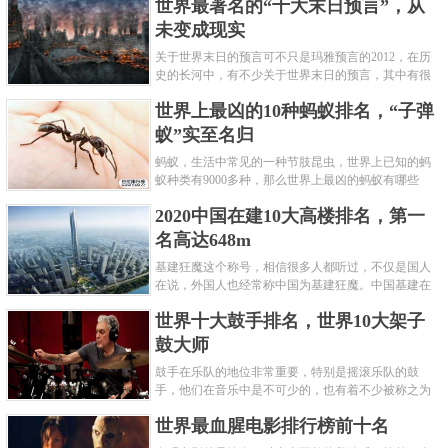
世界最著名的“十大末日预言”，从
堪称是世界上最贵的女人，如......
未变成现实
关于世界末日的预言可不只是玛雅预言的2012，在历
史的长河中，有不少关于世界末日的预言，其中有很
多关于世界末日的预言现在看来十分之可笑。绝大多
世界上最凶的10种蚂蚁排名，“子弹
数预言世界末日的人都从宗教......
蚁”实至名归
蚂蚁，生活中常见的一种节肢昆虫，世界上已知的蚂
蚁种类有9000多种，那么世界上最凶的蚂蚁有哪些
呢？下面就来认识认识一下世界上最凶的10种蚂蚁排
2020中国在建10大高楼排名，第一
名吧，其中子弹蚁真的是实至名......
名高达648m
基建狂魔这个称号，相信很多人都听过，不仅是国人
在说，外国人也经常称中国为基建狂魔。中国基建在
世界范围内都非常知名，中国在工程建筑方面不仅速
世界十大鼓手排名，世界10大架子
度快而且质量高，我国的超......
鼓大师
鼓手在乐队的地位非常重要，特别是摇滚乐队的鼓
手，他们在音乐中是不可少的，也有着不少被称之为
鼓王，他们在不同的领域都做出了很大的贡献。现在
世界最血腥电影排行榜前十名
巴拉排行榜网小编为你们带来......