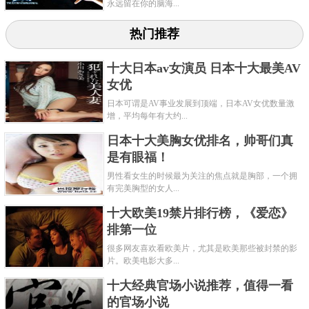
永远留在你的脑海...
热门推荐
十大日本av女演员 日本十大最美AV
女优
日本可谓是AV事业发展到顶端，日本AV女优数量激
增，平均每年有大约...
日本十大美胸女优排名，帅哥们真
是有眼福！
男性看女生的时候最为关注的焦点就是胸部，一个拥
有完美胸型的女人...
十大欧美19禁片排行榜，《爱恋》
排第一位
很多网友喜欢看欧美片，尤其是欧美那些被封禁的影
片。欧美电影大多...
十大经典官场小说推荐，值得一看
的官场小说