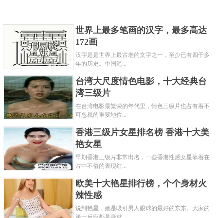
世界上最多笔画的汉字，最多高达
172画
汉字是是世界上最古老的文字之一，至少已有四千多
年的历史。中国笔...
台湾大尺度情色电影，十大经典台
湾三级片
在台湾电影最繁荣的年代里，情色三级片也占有着不
可忽视的重要地位...
香港三级片女星排名榜 香港十大美
艳女星
早期香港三级片非常出名，一些香港性感女星靠着在
片中不俗的表现红...
欧美十大艳星排行榜，个个身材火
辣性感
说到艳星，她是吸引男人眼球的最好的东东。大家的
第一反应都是身材...