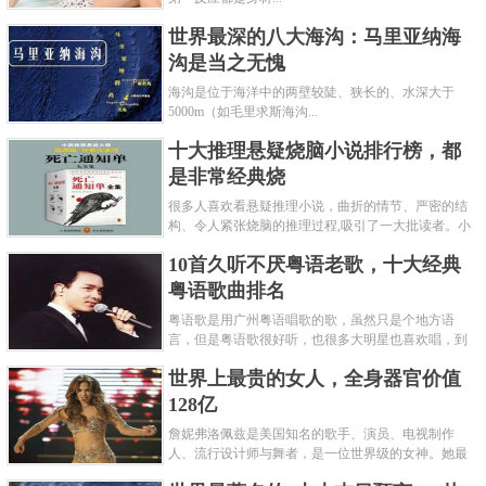
世界最深的八大海沟：马里亚纳海
沟是当之无愧
海沟是位于海洋中的两壁较陡、狭长的、水深大于
5000m（如毛里求斯海沟...
十大推理悬疑烧脑小说排行榜，都
是非常经典烧
很多人喜欢看悬疑推理小说，曲折的情节、严密的结
构、令人紧张烧脑的推理过程,吸引了一大批读者。小
编盘点了十大推理悬疑烧脑小说排行榜，每本都是非
10首久听不厌粤语老歌，十大经典
常烧脑的经典。 1.《死亡通......
粤语歌曲排名
粤语歌是用广州粤语唱歌的歌，虽然只是个地方语
言，但是粤语歌很好听，也很多大明星也喜欢唱，到
现在为止出现了很多经典的粤语歌。可以说随便在粤
世界上最贵的女人，全身器官价值
语歌排行榜中选几首歌都是好......
128亿
詹妮弗洛佩兹是美国知名的歌手、演员、电视制作
人、流行设计师与舞者，是一位世界级的女神。她最
不可思议的是：从头到脚她总共为全身8个零件投保，