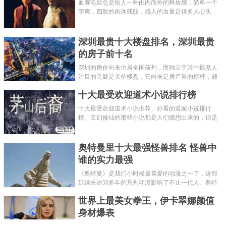
血腥电影总是给人一种由内而外的释放感，简单一个
字爽，四散的肉体残肢，感人的血量是很多人心头
爱，你也喜欢看血腥电影么？看得最爽的血腥电影又
是哪部呢？小编为大家盘点了......
深圳最贵十大楼盘排名，深圳最贵
的房子前十名
深圳的房价向来位居全国前列，而独立于其中最惹人
注目的无疑是天价楼盘，它向来是房产界的标杆，颇
有众星捧月、高处不胜寒的姿态。那么深圳最贵的十
十大最受欢迎道术小说排行榜
大楼盘是哪些？深圳土豪才......
十大最受欢迎道术小说推荐，好看的道家小说排行
榜。玄幻修仙的那些小说都是人们臆想出来的，但是
道术小说就不一样了，道术自古就有流传，其中要考
究的东西太多了，写的不好就......
奥特曼里十大最强怪兽排名 怪兽中
谁的实力最强
《奥特曼》是我们小时候最喜爱的动漫之一了，这部
延续长达50多年的系列动漫影响了不止一代人。奥特
曼系列的怪物众多，但怪兽中谁最强呢？那么让我们
世界上最美女拳王，伊卡翠娜颜值
来一起来细数一下在整个奥......
身材爆表