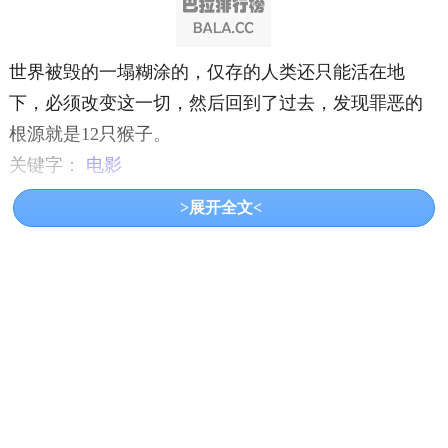
世界被毁的一塌糊涂的，仅存的人类还只能活在地
下，必须改变这一切，然后回到了过去，发现罪恶的
根源就是12只猴子。
关键字：
电影
>展开全文<
共3页:
上一页
1
2
3
下一页