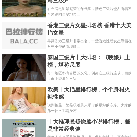
湾三级片
在台湾电影最繁荣的年代里，情色三级片也占有着不
可忽视的重要地位...
香港三级片女星排名榜 香港十大美
艳女星
早期香港三级片非常出名，一些香港性感女星靠着在
片中不俗的表现红...
泰国三级片十大排名：《晚娘》上
榜，堪称尺度
每个地区都有自己的文化，例如在三级片这块，目前
世面上能看到三级...
欧美十大艳星排行榜，个个身材火
辣性感
说到艳星，她是吸引男人眼球的最好的东东。大家的
第一反应都是身材...
十大推理悬疑烧脑小说排行榜，都
是非常经典烧