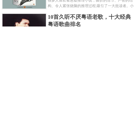
很多人喜欢看悬疑推理小说，曲折的情节、严密的结
构、令人紧张烧脑的推理过程,吸引了一大批读者。小
编盘点了十大推理悬疑烧脑小说排行榜，每本都是非
10首久听不厌粤语老歌，十大经典
常烧脑的经典。 1.《死亡通......
粤语歌曲排名
粤语歌是用广州粤语唱歌的歌，虽然只是个地方语
言，但是粤语歌很好听，也很多大明星也喜欢唱，到
现在为止出现了很多经典的粤语歌。可以说随便在粤
世界上最贵的女人，全身器官价值
语歌排行榜中选几首歌都是好......
128亿
詹妮弗洛佩兹是美国知名的歌手、演员、电视制作
人、流行设计师与舞者，是一位世界级的女神。她最
不可思议的是：从头到脚她总共为全身8个零件投保，
世界最著名的“十大末日预言”，从
堪称是世界上最贵的女人，如......
未变成现实
关于世界末日的预言可不只是玛雅预言的2012，在历
史的长河中，有不少关于世界末日的预言，其中有很
多关于世界末日的预言现在看来十分之可笑。绝大多
世界上最凶的10种蚂蚁排名，“子弹
数预言世界末日的人都从宗教......
蚁”实至名归
蚂蚁，生活中常见的一种节肢昆虫，世界上已知的蚂
蚁种类有9000多种，那么世界上最凶的蚂蚁有哪些