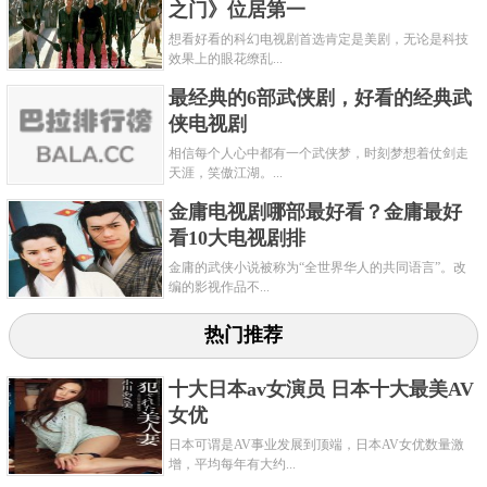
之门》位居第一
想看好看的科幻电视剧首选肯定是美剧，无论是科技
效果上的眼花缭乱...
最经典的6部武侠剧，好看的经典武
侠电视剧
相信每个人心中都有一个武侠梦，时刻梦想着仗剑走
天涯，笑傲江湖。...
金庸电视剧哪部最好看？金庸最好
看10大电视剧排
金庸的武侠小说被称为“全世界华人的共同语言”。改
编的影视作品不...
热门推荐
十大日本av女演员 日本十大最美AV
女优
日本可谓是AV事业发展到顶端，日本AV女优数量激
增，平均每年有大约...