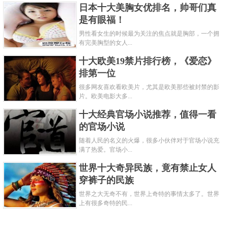
日本十大美胸女优排名，帅哥们真
是有眼福！
男性看女生的时候最为关注的焦点就是胸部，一个拥
有完美胸型的女人...
十大欧美19禁片排行榜，《爱恋》
排第一位
很多网友喜欢看欧美片，尤其是欧美那些被封禁的影
片。欧美电影大多...
十大经典官场小说推荐，值得一看
的官场小说
随着人民的名义的火爆，很多小伙伴对于官场小说充
满了热爱。官场小...
世界十大奇异民族，竟有禁止女人
穿裤子的民族
世界之大无奇不有，世界上奇特的事情太多了。世界
上有很多奇特的民...