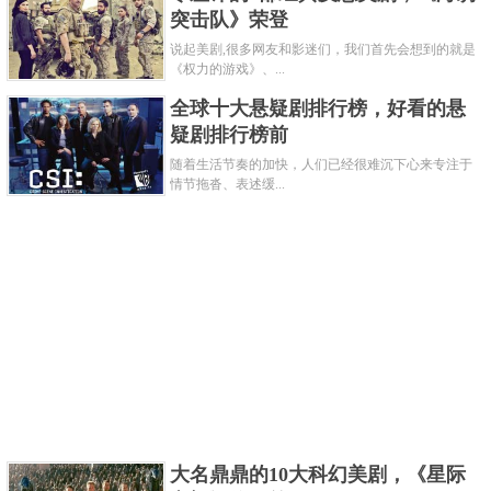
突击队》荣登
说起美剧,很多网友和影迷们，我们首先会想到的就是
《权力的游戏》、...
看过很久了，记录一下嘻嘻，感觉挺符合原著的，但
全球十大悬疑剧排行榜，好看的悬
疑剧排行榜前
我还是更喜欢书中的描写，感觉剧里的坏人团有点中
随着生活节奏的加快，人们已经很难沉下心来专注于
二做作。以前看过书，几年前知道于正改的就没抱希
情节拖沓、表述缓...
望，想看刑侦爱情。就想起这剧去审判了下，情节居
然很还原原著。
关键字：
电视剧
网剧
共2页:
上一页
1
2
下一页
大名鼎鼎的10大科幻美剧，《星际