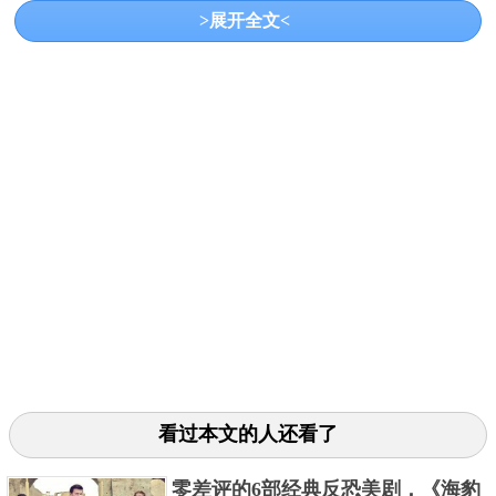
路呼之欲出。很难不夸一句良心。杀人手法倒是一个
>展开全文<
比一个猎奇，感觉每次都云里雾里，不过猜中嫌疑人
到不算很难，毕竟都是短案子。感觉男主女主的感情
线有点仓促呀，其实走友情线也挺好的。
3、《美人为馅》
看过本文的人还看了
零差评的6部经典反恐美剧，《海豹