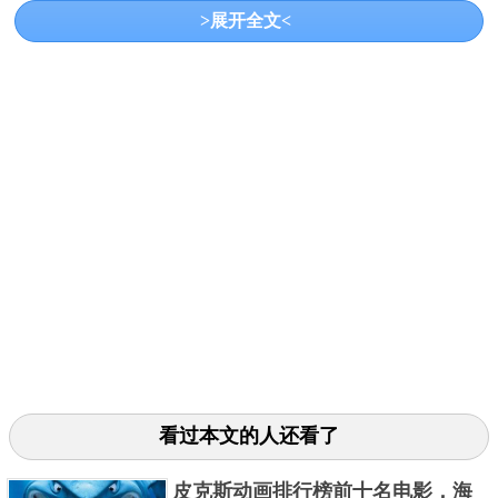
生韦斯安德森的感觉。翻拍至《贼博士》，剧情几乎
>展开全文<
差不多，所以大多数人说科恩兄弟的电影充满黑色幽
默什么的其实这原版早就玩过了，整体也就没啥太多
亮点了。
3、《偷天换日》
看过本文的人还看了
皮克斯动画排行榜前十名电影，海