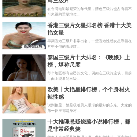
湾三级片
在台湾电影最繁荣的年代里，情色三级片也占有着不
可忽视的重要地位...
香港三级片女星排名榜 香港十大美
艳女星
早期香港三级片非常出名，一些香港性感女星靠着在
片中不俗的表现红...
泰国三级片十大排名：《晚娘》上
榜，堪称尺度
每个地区都有自己的文化，例如在三级片这块，目前
世面上能看到三级...
欧美十大艳星排行榜，个个身材火
辣性感
说到艳星，她是吸引男人眼球的最好的东东。大家的
第一反应都是身材...
十大推理悬疑烧脑小说排行榜，都
是非常经典烧