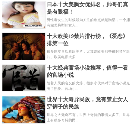
日本十大美胸女优排名，帅哥们真
是有眼福！
男性看女生的时候最为关注的焦点就是胸部，一个拥
有完美胸型的女人...
十大欧美19禁片排行榜，《爱恋》
排第一位
很多网友喜欢看欧美片，尤其是欧美那些被封禁的影
片。欧美电影大多...
十大经典官场小说推荐，值得一看
的官场小说
随着人民的名义的火爆，很多小伙伴对于官场小说充
满了热爱。官场小...
世界十大奇异民族，竟有禁止女人
穿裤子的民族
世界之大无奇不有，世界上奇特的事情太多了。世界
上有很多奇特的民...