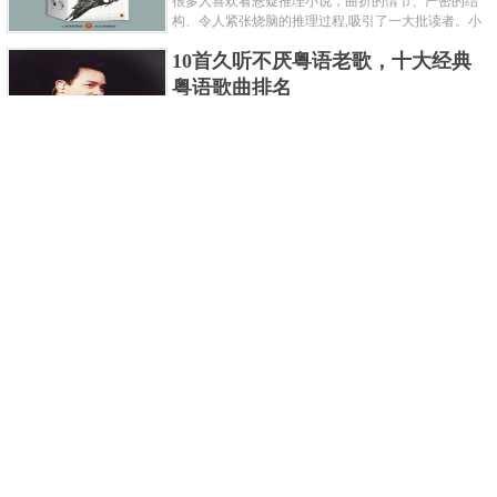
很多人喜欢看悬疑推理小说，曲折的情节、严密的结
构、令人紧张烧脑的推理过程,吸引了一大批读者。小
编盘点了十大推理悬疑烧脑小说排行榜，每本都是非
10首久听不厌粤语老歌，十大经典
常烧脑的经典。 1.《死亡通......
粤语歌曲排名
粤语歌是用广州粤语唱歌的歌，虽然只是个地方语
言，但是粤语歌很好听，也很多大明星也喜欢唱，到
现在为止出现了很多经典的粤语歌。可以说随便在粤
世界上最贵的女人，全身器官价值
语歌排行榜中选几首歌都是好......
128亿
詹妮弗洛佩兹是美国知名的歌手、演员、电视制作
人、流行设计师与舞者，是一位世界级的女神。她最
不可思议的是：从头到脚她总共为全身8个零件投保，
世界最著名的“十大末日预言”，从
堪称是世界上最贵的女人，如......
未变成现实
关于世界末日的预言可不只是玛雅预言的2012，在历
史的长河中，有不少关于世界末日的预言，其中有很
多关于世界末日的预言现在看来十分之可笑。绝大多
世界上最凶的10种蚂蚁排名，“子弹
数预言世界末日的人都从宗教......
蚁”实至名归
蚂蚁，生活中常见的一种节肢昆虫，世界上已知的蚂
蚁种类有9000多种，那么世界上最凶的蚂蚁有哪些