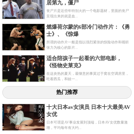
居第九，僵尸
丧尸片是近些年特别火的一个电影题材，里面的丧尸
呈现出来的就是血...
燃爆荷尔蒙的6部冷门动作片：《勇
士》、《惊爆
所谓的动作片一般是指以强烈紧张的惊险动作和视听
张力为核心的影片...
适合陪孩子一起看的六部电影，
《怪物史莱克》
在这炎热的夏天，最惬意的事莫过于窝在空调房里，
吃着西瓜，和娃一...
热门推荐
十大日本av女演员 日本十大最美AV
女优
日本可谓是AV事业发展到顶端，日本AV女优数量激
增，平均每年有大约...