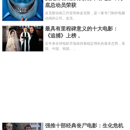
底总动员荣获
卡司挺不错的，男主马克沃尔伯格真是长了一张值得
皮克斯动画工作室简称皮克斯，是一家专门制作电脑
动画的公司。皮克...
信任的脸，感觉做啥都很靠谱的样子。故事挺简单
最具有里程碑意义的十大电影：
的，犯罪场景倒没有那么出彩，但至少学到了测胎
《追捕》上榜，
压。道路被炸车子消失现场骚动并且都到现场了，竟
近年来全球电影市场保持着稳定增长的基本态势，美
然不设法移开覆盖地面的铁板找出洞口反而绕远路也
国、中国、韩国、...
太降智了。精准炸开方形洞也太离谱了。
关键字：
电影
共3页:
上一页
1
2
3
下一页
强推十部经典丧尸电影：生化危机