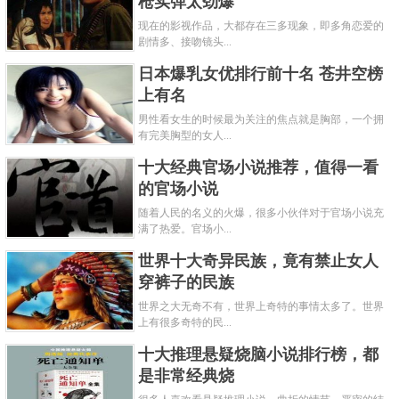
枪实弹太劲爆
现在的影视作品，大都存在三多现象，即多角恋爱的
剧情多、接吻镜头...
日本爆乳女优排行前十名 苍井空榜
上有名
男性看女生的时候最为关注的焦点就是胸部，一个拥
有完美胸型的女人...
十大经典官场小说推荐，值得一看
的官场小说
随着人民的名义的火爆，很多小伙伴对于官场小说充
满了热爱。官场小...
世界十大奇异民族，竟有禁止女人
穿裤子的民族
世界之大无奇不有，世界上奇特的事情太多了。世界
上有很多奇特的民...
十大推理悬疑烧脑小说排行榜，都
是非常经典烧