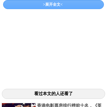
相隔《惊声尖叫4》（2011年）11年后推出，自然受到
>展开全文<
喜爱恐怖片的影迷期待，而电影也是自1996年《惊声
尖叫》开启系列电影后，评价最佳的一部续集电影。
全球票房也拿到1.39亿美元的成绩。
3、《雷神索尔：爱与雷霆》
看过本文的人还看了
《雷神索尔4》从预告推出就话题不断，「雷神索尔」
香港电影票房排行榜前十名，《英