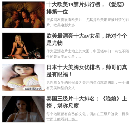
十大欧美19禁片排行榜，《爱恋》
排第一位
很多网友喜欢看欧美片，尤其是欧美那些被封禁的影
片。欧美电影大多...
欧美最漂亮十大av女星，绝对个个
是尤物
作为亚洲这片土地上的大国，中国骚年们一点也不陌
生的是日本av女星，...
日本十大美胸女优排名，帅哥们真
是有眼福！
男性看女生的时候最为关注的焦点就是胸部，一个拥
有完美胸型的女人...
泰国三级片十大排名：《晚娘》上
榜，堪称尺度
每个地区都有自己的文化，例如在三级片这块，目前
世面上能看到三级...