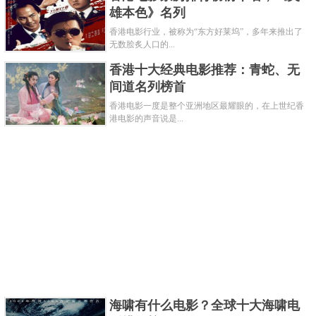
加「星际异攻队」的组合是自《复仇者联盟：终局之
雄本色》名列
战》后，漫威最多大咖角色合作的电影，塔伊加维迪
香港电影行业，被称为“东方好莱坞”，多年来推出了
无数脍炙人口的...
提执导，会在为漫威写下另个超级英雄电影的高度？
香港十大经典电影推荐：青蛇、无
而演员娜塔莉波曼的回归，并演出要角女雷神，加上
间道名列榜首
克里斯汀贝尔饰演反派屠神者格尔，绝对是看点。
香港电影一度是整个亚洲地区最耀眼的，在上世纪香
关键字：
电影
港电影的声音说是...
共3页:
上一页
1
2
3
下一页
海啸有什么电影？全球十大海啸电