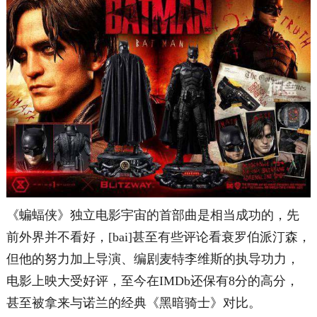
《蝙蝠侠》独立电影宇宙的首部曲是相当成功的，先
前外界并不看好，[bai]甚至有些评论看衰罗伯派汀森，
但他的努力加上导演、编剧麦特李维斯的执导功力，
电影上映大受好评，至今在IMDb还保有8分的高分，
甚至被拿来与诺兰的经典《黑暗骑士》对比。