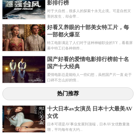
影排行榜
对于大自然，很多人的探索十永无止境。可是自然灾
害的发生，却会带...
好看又养眼的十部美女特工片，每
一部都火爆至
特工电影满足了人们对于这种神秘职业的YY，看着屏
幕中特工们各种帅炸...
国产好看的爱情电影排行榜前十名
国产十大经典
爱情电影总是能给人一些幻想，虽然国产片一直 处于
口碑不怎么好的情...
热门推荐
十大日本av女演员 日本十大最美AV
女优
日本可谓是AV事业发展到顶端，日本AV女优数量激
增，平均每年有大约...