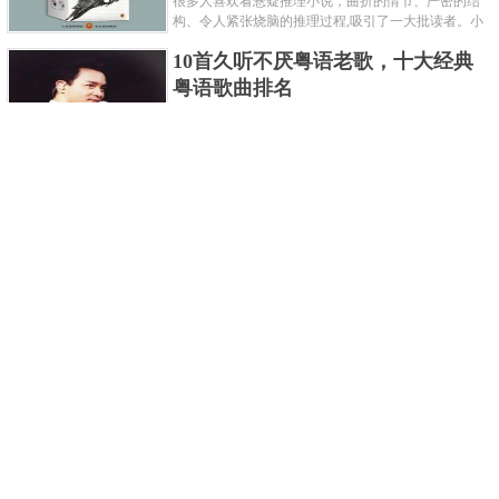
很多人喜欢看悬疑推理小说，曲折的情节、严密的结
构、令人紧张烧脑的推理过程,吸引了一大批读者。小
编盘点了十大推理悬疑烧脑小说排行榜，每本都是非
10首久听不厌粤语老歌，十大经典
常烧脑的经典。 1.《死亡通......
粤语歌曲排名
粤语歌是用广州粤语唱歌的歌，虽然只是个地方语
言，但是粤语歌很好听，也很多大明星也喜欢唱，到
现在为止出现了很多经典的粤语歌。可以说随便在粤
世界上最贵的女人，全身器官价值
语歌排行榜中选几首歌都是好......
128亿
詹妮弗洛佩兹是美国知名的歌手、演员、电视制作
人、流行设计师与舞者，是一位世界级的女神。她最
不可思议的是：从头到脚她总共为全身8个零件投保，
世界最著名的“十大末日预言”，从
堪称是世界上最贵的女人，如......
未变成现实
关于世界末日的预言可不只是玛雅预言的2012，在历
史的长河中，有不少关于世界末日的预言，其中有很
多关于世界末日的预言现在看来十分之可笑。绝大多
世界上最凶的10种蚂蚁排名，“子弹
数预言世界末日的人都从宗教......
蚁”实至名归
蚂蚁，生活中常见的一种节肢昆虫，世界上已知的蚂
蚁种类有9000多种，那么世界上最凶的蚂蚁有哪些