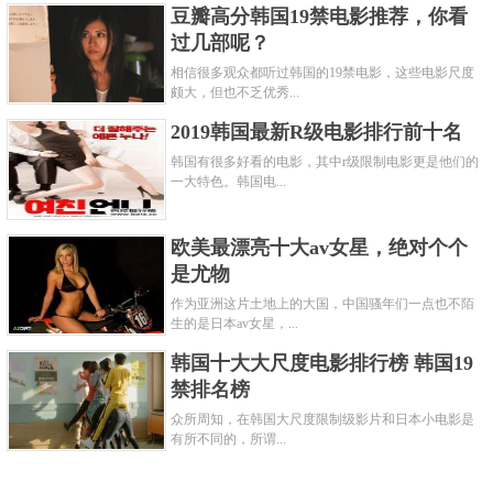
豆瓣高分韩国19禁电影推荐，你看
过几部呢？
相信很多观众都听过韩国的19禁电影，这些电影尺度
颇大，但也不乏优秀...
2019韩国最新R级电影排行前十名
韩国有很多好看的电影，其中r级限制电影更是他们的
一大特色。韩国电...
欧美最漂亮十大av女星，绝对个个
是尤物
作为亚洲这片土地上的大国，中国骚年们一点也不陌
生的是日本av女星，...
韩国十大大尺度电影排行榜 韩国19
禁排名榜
众所周知，在韩国大尺度限制级影片和日本小电影是
有所不同的，所谓...