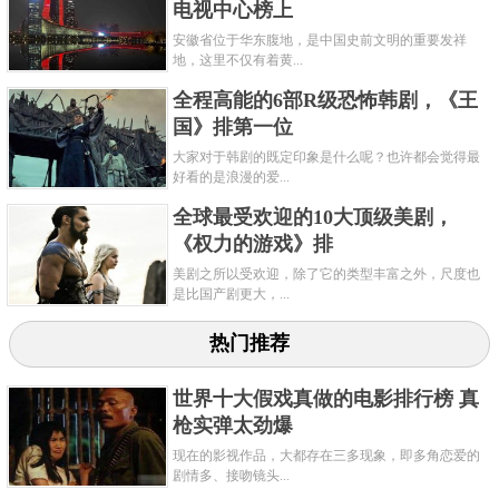
电视中心榜上
安徽省位于华东腹地，是中国史前文明的重要发祥
地，这里不仅有着黄...
全程高能的6部R级恐怖韩剧，《王
国》排第一位
大家对于韩剧的既定印象是什么呢？也许都会觉得最
好看的是浪漫的爱...
全球最受欢迎的10大顶级美剧，
《权力的游戏》排
美剧之所以受欢迎，除了它的类型丰富之外，尺度也
是比国产剧更大，...
热门推荐
世界十大假戏真做的电影排行榜 真
枪实弹太劲爆
现在的影视作品，大都存在三多现象，即多角恋爱的
剧情多、接吻镜头...