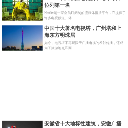
剧。如《欲望都市》，在这个频道播出，在全球范围
位列第一名
内广受欢迎。
Netflix是一家会员订阅制的流媒体播放平台，它提供了
许多电视频道、体...
关键字：
电视
中国十大著名电视塔，广州塔和上
共3页:
上一页
1
2
3
下一页
海东方明珠居
如今，电视塔不再局限于广播电视的发射传播，还成
为了旅游地点和商...
安徽省十大地标性建筑，安徽广播