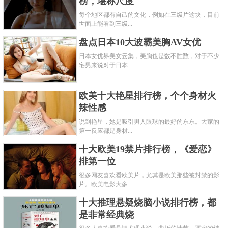
榜，堪称尺度
每个地区都有自己的文化，例如在三级片这块，目前
世面上能看到三级...
盘点日本10大波霸美胸AV女优
日本女优界美女云集，美胸也是数不胜数，对于不少
宅男来说对于日本...
欧美十大艳星排行榜，个个身材火
辣性感
说到艳星，她是吸引男人眼球的最好的东东。大家的
第一反应都是身材...
十大欧美19禁片排行榜，《爱恋》
排第一位
很多网友喜欢看欧美片，尤其是欧美那些被封禁的影
片。欧美电影大多...
十大推理悬疑烧脑小说排行榜，都
是非常经典烧