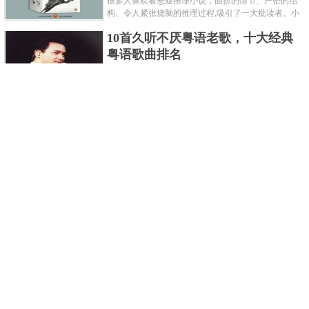
很多人喜欢看悬疑推理小说，曲折的情节、严密的结
构、令人紧张烧脑的推理过程,吸引了一大批读者。小
编盘点了十大推理悬疑烧脑小说排行榜，每本都是非
10首久听不厌粤语老歌，十大经典
常烧脑的经典。 1.《死亡通......
粤语歌曲排名
粤语歌是用广州粤语唱歌的歌，虽然只是个地方语
言，但是粤语歌很好听，也很多大明星也喜欢唱，到
现在为止出现了很多经典的粤语歌。可以说随便在粤
世界上最贵的女人，全身器官价值
语歌排行榜中选几首歌都是好......
128亿
詹妮弗洛佩兹是美国知名的歌手、演员、电视制作
人、流行设计师与舞者，是一位世界级的女神。她最
不可思议的是：从头到脚她总共为全身8个零件投保，
世界最著名的“十大末日预言”，从
堪称是世界上最贵的女人，如......
未变成现实
关于世界末日的预言可不只是玛雅预言的2012，在历
史的长河中，有不少关于世界末日的预言，其中有很
多关于世界末日的预言现在看来十分之可笑。绝大多
世界上最凶的10种蚂蚁排名，“子弹
数预言世界末日的人都从宗教......
蚁”实至名归
蚂蚁，生活中常见的一种节肢昆虫，世界上已知的蚂
蚁种类有9000多种，那么世界上最凶的蚂蚁有哪些