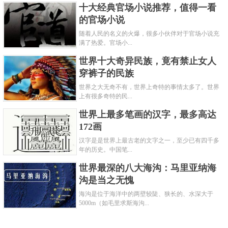
十大经典官场小说推荐，值得一看
的官场小说
随着人民的名义的火爆，很多小伙伴对于官场小说充
满了热爱。官场小...
世界十大奇异民族，竟有禁止女人
穿裤子的民族
世界之大无奇不有，世界上奇特的事情太多了。世界
上有很多奇特的民...
世界上最多笔画的汉字，最多高达
172画
汉字是是世界上最古老的文字之一，至少已有四千多
年的历史。中国笔...
世界最深的八大海沟：马里亚纳海
沟是当之无愧
海沟是位于海洋中的两壁较陡、狭长的、水深大于
5000m（如毛里求斯海沟...