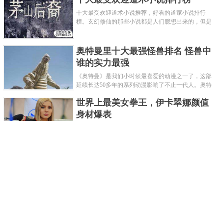
十大最受欢迎道术小说推荐，好看的道家小说排行
榜。玄幻修仙的那些小说都是人们臆想出来的，但是
道术小说就不一样了，道术自古就有流传，其中要考
究的东西太多了，写的不好就......
奥特曼里十大最强怪兽排名 怪兽中
谁的实力最强
《奥特曼》是我们小时候最喜爱的动漫之一了，这部
延续长达50多年的系列动漫影响了不止一代人。奥特
曼系列的怪物众多，但怪兽中谁最强呢？那么让我们
世界上最美女拳王，伊卡翠娜颜值
来一起来细数一下在整个奥......
身材爆表
一说起拳击，相信不少人就会兴奋不已了，而泰拳更
是个充满激情的运动项目，赛场上激烈无比。近些年
来，拳击成为了最受欢迎的运动项目之一，国内国外
2021胡润全球富豪榜，钟睒睒成为
都诞生了许多优秀的拳王。......
亚洲首富
近日，胡润研究院发布了《2021胡润全球富豪榜》。
这也是胡润研究院连续第十年发布 全球富豪榜，上榜
企业家财富计算截止日期为 2021 年 1 月 15 日。根据
泰国拳王排名前十，泰国最厉害的
榜单显示，全球新增 412 位身......
拳王排名