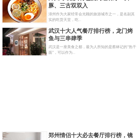
豚、三古双双入
漳州作为大家经常会光顾的旅游城市之一，是名副其
这家是由有着“白松露之王”美称的主厨Bombana，
实的吃货天堂，吃...
于2012年创办在圆明园路1698号协进大楼6-7楼的餐
武汉十大人气餐厅排行榜，龙门烤
厅，是上海外滩最顶级的西餐厅之一，人们再次品尝
鱼与三串肆季
澳洲顶级牛排的同时还可以欣赏上海美丽的黄浦湾夜
武汉是一座美食之都，最为人所知的是蔡林记的“热干
面”，可以作为...
景。
关键字：
餐厅
共3页:
上一页
1
2
3
下一页
郑州情侣十大必去餐厅排行榜，镜