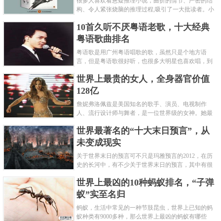
很多人喜欢看悬疑推理小说，曲折的情节、严密的结
构、令人紧张烧脑的推理过程,吸引了一大批读者。小
编盘点了十大推理悬疑烧脑小说排行榜，每本都是非
10首久听不厌粤语老歌，十大经典
常烧脑的经典。 1.《死亡通......
粤语歌曲排名
粤语歌是用广州粤语唱歌的歌，虽然只是个地方语
言，但是粤语歌很好听，也很多大明星也喜欢唱，到
现在为止出现了很多经典的粤语歌。可以说随便在粤
世界上最贵的女人，全身器官价值
语歌排行榜中选几首歌都是好......
128亿
詹妮弗洛佩兹是美国知名的歌手、演员、电视制作
人、流行设计师与舞者，是一位世界级的女神。她最
不可思议的是：从头到脚她总共为全身8个零件投保，
世界最著名的“十大末日预言”，从
堪称是世界上最贵的女人，如......
未变成现实
关于世界末日的预言可不只是玛雅预言的2012，在历
史的长河中，有不少关于世界末日的预言，其中有很
多关于世界末日的预言现在看来十分之可笑。绝大多
世界上最凶的10种蚂蚁排名，“子弹
数预言世界末日的人都从宗教......
蚁”实至名归
蚂蚁，生活中常见的一种节肢昆虫，世界上已知的蚂
蚁种类有9000多种，那么世界上最凶的蚂蚁有哪些