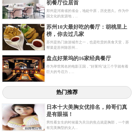
初餐厅位居首
郑州是河南省的省会，地处中原，历史悠久。作为中
国文化的发源地，...
苏州10大最好吃的餐厅：胡桃里上
榜，你去过几家
苏州是热门旅游城市之一，也是吃货的美食天堂，苏
帮菜是苏州除苏州...
盘点好莱坞的16家经典餐厅
作为举世闻名的电影王国，“好莱坞”这三个字就有着
巨大的号召力，...
热门推荐
日本十大美胸女优排名，帅哥们真
是有眼福！
男性看女生的时候最为关注的焦点就是胸部，一个拥
有完美胸型的女人...