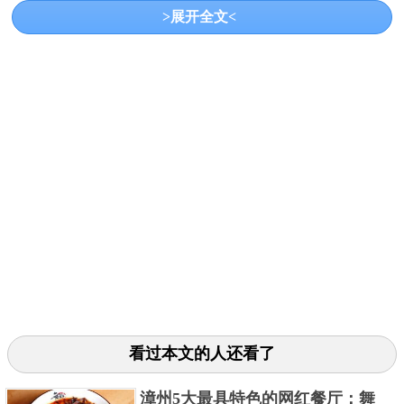
>展开全文<
中不可或缺的二十种经历的餐厅，是位于黄浦区外滩3
号7楼的，先后接待了世界各领域的名人名士的，可以
俯瞰黄浦江两岸绚丽繁华景色，用餐环境极为私密的
用餐场所。
3.8½Otto e Mezzo BOMBANA
看过本文的人还看了
漳州5大最具特色的网红餐厅：舞