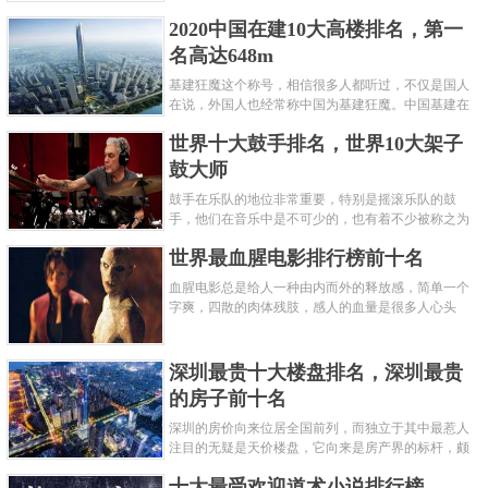
呢？下面就来认识认识一下世界上最凶的10种蚂蚁排
2020中国在建10大高楼排名，第一
名吧，其中子弹蚁真的是实至名......
名高达648m
基建狂魔这个称号，相信很多人都听过，不仅是国人
在说，外国人也经常称中国为基建狂魔。中国基建在
世界范围内都非常知名，中国在工程建筑方面不仅速
世界十大鼓手排名，世界10大架子
度快而且质量高，我国的超......
鼓大师
鼓手在乐队的地位非常重要，特别是摇滚乐队的鼓
手，他们在音乐中是不可少的，也有着不少被称之为
鼓王，他们在不同的领域都做出了很大的贡献。现在
世界最血腥电影排行榜前十名
巴拉排行榜网小编为你们带来......
血腥电影总是给人一种由内而外的释放感，简单一个
字爽，四散的肉体残肢，感人的血量是很多人心头
爱，你也喜欢看血腥电影么？看得最爽的血腥电影又
是哪部呢？小编为大家盘点了......
深圳最贵十大楼盘排名，深圳最贵
的房子前十名
深圳的房价向来位居全国前列，而独立于其中最惹人
注目的无疑是天价楼盘，它向来是房产界的标杆，颇
有众星捧月、高处不胜寒的姿态。那么深圳最贵的十
十大最受欢迎道术小说排行榜
大楼盘是哪些？深圳土豪才......