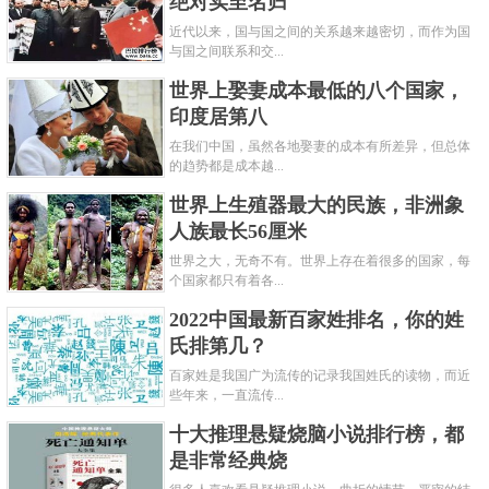
绝对实至名归
近代以来，国与国之间的关系越来越密切，而作为国
与国之间联系和交...
世界上娶妻成本最低的八个国家，
印度居第八
在我们中国，虽然各地娶妻的成本有所差异，但总体
的趋势都是成本越...
世界上生殖器最大的民族，非洲象
人族最长56厘米
世界之大，无奇不有。世界上存在着很多的国家，每
个国家都只有着各...
2022中国最新百家姓排名，你的姓
氏排第几？
百家姓是我国广为流传的记录我国姓氏的读物，而近
些年来，一直流传...
十大推理悬疑烧脑小说排行榜，都
是非常经典烧