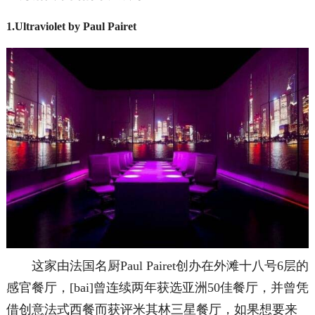
1.Ultraviolet by Paul Pairet
这家由法国名厨Paul Pairet创办在外滩十八号6层的
感官餐厅，[bai]曾连续两年获选亚洲50佳餐厅，并曾凭
借创意法式西餐而获评米其林三星餐厅，如果想要来