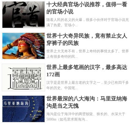
十大经典官场小说推荐，值得一看
的官场小说
随着人民的名义的火爆，很多小伙伴对于官场小说充
满了热爱。官场小...
世界十大奇异民族，竟有禁止女人
穿裤子的民族
世界之大无奇不有，世界上奇特的事情太多了。世界
上有很多奇特的民...
世界上最多笔画的汉字，最多高达
172画
汉字是是世界上最古老的文字之一，至少已有四千多
年的历史。中国笔...
世界最深的八大海沟：马里亚纳海
沟是当之无愧
海沟是位于海洋中的两壁较陡、狭长的、水深大于
5000m（如毛里求斯海沟...