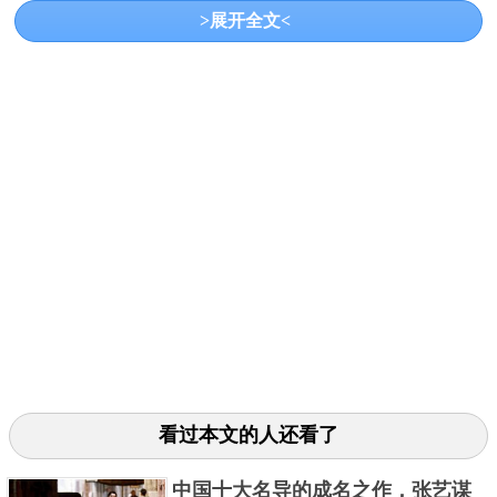
>展开全文<
如果你喜欢吃三明治的话，那么panda donuts熊猫嘟纳
这家店是你来武汉绝对不能错过的。这家店隐藏在街
头小巷中，店内的所有三明治都是现点现做的，食材
用料也是非常的充足，味道也是值得肯定的。
3、一杯猫咖啡（大智路旗舰店）
看过本文的人还看了
中国十大名导的成名之作，张艺谋