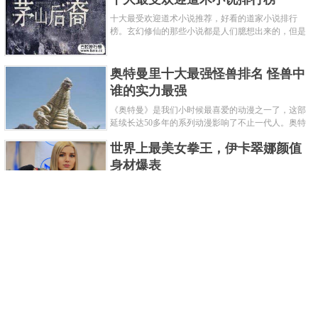
十大最受欢迎道术小说推荐，好看的道家小说排行
榜。玄幻修仙的那些小说都是人们臆想出来的，但是
道术小说就不一样了，道术自古就有流传，其中要考
究的东西太多了，写的不好就......
奥特曼里十大最强怪兽排名 怪兽中
谁的实力最强
《奥特曼》是我们小时候最喜爱的动漫之一了，这部
延续长达50多年的系列动漫影响了不止一代人。奥特
曼系列的怪物众多，但怪兽中谁最强呢？那么让我们
世界上最美女拳王，伊卡翠娜颜值
来一起来细数一下在整个奥......
身材爆表
一说起拳击，相信不少人就会兴奋不已了，而泰拳更
是个充满激情的运动项目，赛场上激烈无比。近些年
来，拳击成为了最受欢迎的运动项目之一，国内国外
2021胡润全球富豪榜，钟睒睒成为
都诞生了许多优秀的拳王。......
亚洲首富
近日，胡润研究院发布了《2021胡润全球富豪榜》。
这也是胡润研究院连续第十年发布 全球富豪榜，上榜
企业家财富计算截止日期为 2021 年 1 月 15 日。根据
泰国拳王排名前十，泰国最厉害的
榜单显示，全球新增 412 位身......
拳王排名