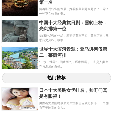
第一名
随着影视行业的发展，好看的美剧越来越多了，除了
一些正在热播的美...
中国十大经典抗日剧：雪豹上榜，
亮剑排第一位
抗战剧优秀的作品，应该是尊重事实、尊重历史，熟
悉历史真相，歌颂...
世界十大滨河景观：亚马逊河仅第
二，莱茵河排
“一水一世界”，因水而兴，逐水而居，一直是人类生
存与发展的自然...
热门推荐
日本十大美胸女优排名，帅哥们真
是有眼福！
男性看女生的时候最为关注的焦点就是胸部，一个拥
有完美胸型的女人...