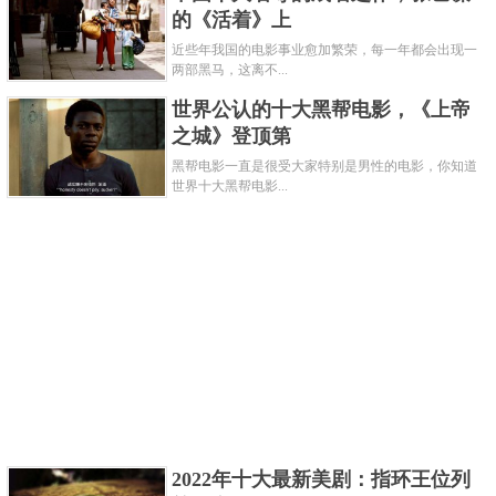
的《活着》上
近些年我国的电影事业愈加繁荣，每一年都会出现一
位于大智路44号大智无界·空中小镇七栋101，这家店其
两部黑马，这离不...
实是一家猫咖，不过里面的甜品和饮品都是一流的，
世界公认的十大黑帮电影，《上帝
餐饮区和猫猫区分开，坐在餐位上就能看到中心区域
之城》登顶第
可爱的猫猫们。
黑帮电影一直是很受大家特别是男性的电影，你知道
世界十大黑帮电影...
关键字：
十大
饮品店
共3页:
上一页
1
2
3
下一页
2022年十大最新美剧：指环王位列