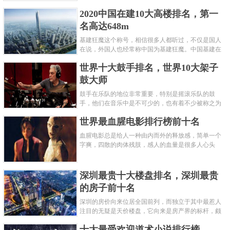
呢？下面就来认识认识一下世界上最凶的10种蚂蚁排
2020中国在建10大高楼排名，第一
名吧，其中子弹蚁真的是实至名......
名高达648m
基建狂魔这个称号，相信很多人都听过，不仅是国人
在说，外国人也经常称中国为基建狂魔。中国基建在
世界范围内都非常知名，中国在工程建筑方面不仅速
世界十大鼓手排名，世界10大架子
度快而且质量高，我国的超......
鼓大师
鼓手在乐队的地位非常重要，特别是摇滚乐队的鼓
手，他们在音乐中是不可少的，也有着不少被称之为
鼓王，他们在不同的领域都做出了很大的贡献。现在
世界最血腥电影排行榜前十名
巴拉排行榜网小编为你们带来......
血腥电影总是给人一种由内而外的释放感，简单一个
字爽，四散的肉体残肢，感人的血量是很多人心头
爱，你也喜欢看血腥电影么？看得最爽的血腥电影又
是哪部呢？小编为大家盘点了......
深圳最贵十大楼盘排名，深圳最贵
的房子前十名
深圳的房价向来位居全国前列，而独立于其中最惹人
注目的无疑是天价楼盘，它向来是房产界的标杆，颇
有众星捧月、高处不胜寒的姿态。那么深圳最贵的十
十大最受欢迎道术小说排行榜
大楼盘是哪些？深圳土豪才......