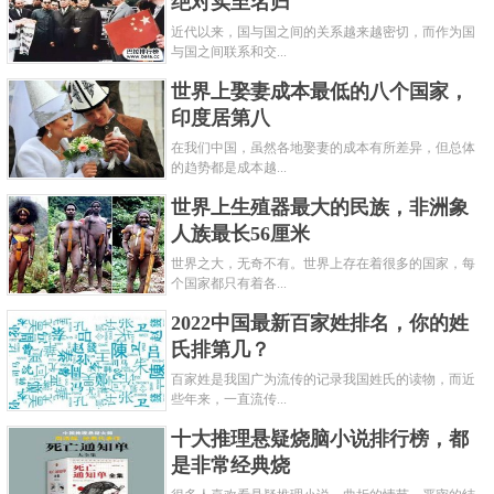
绝对实至名归
近代以来，国与国之间的关系越来越密切，而作为国
与国之间联系和交...
世界上娶妻成本最低的八个国家，
印度居第八
在我们中国，虽然各地娶妻的成本有所差异，但总体
的趋势都是成本越...
世界上生殖器最大的民族，非洲象
人族最长56厘米
世界之大，无奇不有。世界上存在着很多的国家，每
个国家都只有着各...
2022中国最新百家姓排名，你的姓
氏排第几？
百家姓是我国广为流传的记录我国姓氏的读物，而近
些年来，一直流传...
十大推理悬疑烧脑小说排行榜，都
是非常经典烧