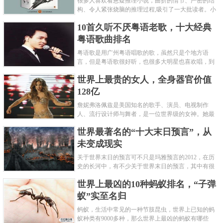
很多人喜欢看悬疑推理小说，曲折的情节、严密的结
构、令人紧张烧脑的推理过程,吸引了一大批读者。小
编盘点了十大推理悬疑烧脑小说排行榜，每本都是非
10首久听不厌粤语老歌，十大经典
常烧脑的经典。 1.《死亡通......
粤语歌曲排名
粤语歌是用广州粤语唱歌的歌，虽然只是个地方语
言，但是粤语歌很好听，也很多大明星也喜欢唱，到
现在为止出现了很多经典的粤语歌。可以说随便在粤
世界上最贵的女人，全身器官价值
语歌排行榜中选几首歌都是好......
128亿
詹妮弗洛佩兹是美国知名的歌手、演员、电视制作
人、流行设计师与舞者，是一位世界级的女神。她最
不可思议的是：从头到脚她总共为全身8个零件投保，
世界最著名的“十大末日预言”，从
堪称是世界上最贵的女人，如......
未变成现实
关于世界末日的预言可不只是玛雅预言的2012，在历
史的长河中，有不少关于世界末日的预言，其中有很
多关于世界末日的预言现在看来十分之可笑。绝大多
世界上最凶的10种蚂蚁排名，“子弹
数预言世界末日的人都从宗教......
蚁”实至名归
蚂蚁，生活中常见的一种节肢昆虫，世界上已知的蚂
蚁种类有9000多种，那么世界上最凶的蚂蚁有哪些