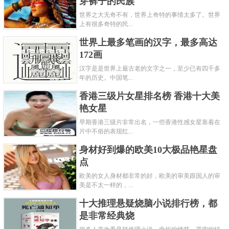
穿裤子的民族
世界之大无奇不有，世界上奇特的事情太多了。世界
上有很多奇特的民...
世界上最多笔画的汉字，最多高达
172画
汉字是是世界上最古老的文字之一，至少已有四千多
年的历史。中国笔...
香港三级片女星排名榜 香港十大美
艳女星
早期香港三级片非常出名，一些香港性感女星靠着在
片中不俗的表现红...
身材好到爆的欧美10大极品艳星盘
点
欧美的女人身材都非常的好，欧美的审美跟国人的审
美是不太一样的，...
十大推理悬疑烧脑小说排行榜，都
是非常经典烧