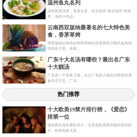
温州鱼丸名列
温州风景优美，美食众多，自古就有“食在温州”的美
誉。温州小吃品...
云南西双版纳最著名的七大特色美
食，香茅草烤
西双版纳以神奇的热带雨林自然景观和少数民族风情
而闻名于世，有着...
广东十大名汤有哪些？最出名广东
十大靓汤
广东是一个美食之都，去过广东的人都会对那里的美
食念念不忘。广东...
热门推荐
十大欧美19禁片排行榜，《爱恋》
排第一位
很多网友喜欢看欧美片，尤其是欧美那些被封禁的影
片。欧美电影大多...