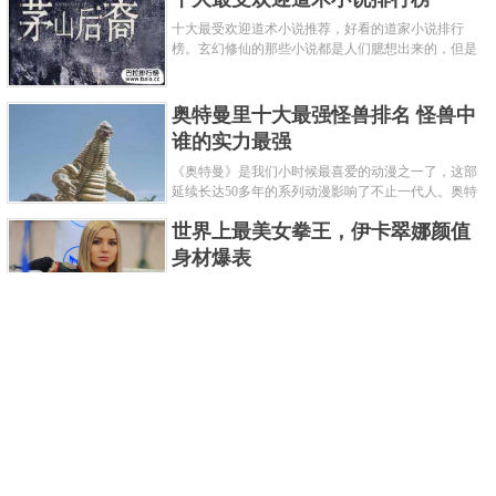
十大最受欢迎道术小说推荐，好看的道家小说排行
榜。玄幻修仙的那些小说都是人们臆想出来的，但是
道术小说就不一样了，道术自古就有流传，其中要考
究的东西太多了，写的不好就......
奥特曼里十大最强怪兽排名 怪兽中
谁的实力最强
《奥特曼》是我们小时候最喜爱的动漫之一了，这部
延续长达50多年的系列动漫影响了不止一代人。奥特
曼系列的怪物众多，但怪兽中谁最强呢？那么让我们
世界上最美女拳王，伊卡翠娜颜值
来一起来细数一下在整个奥......
身材爆表
一说起拳击，相信不少人就会兴奋不已了，而泰拳更
是个充满激情的运动项目，赛场上激烈无比。近些年
来，拳击成为了最受欢迎的运动项目之一，国内国外
2021胡润全球富豪榜，钟睒睒成为
都诞生了许多优秀的拳王。......
亚洲首富
近日，胡润研究院发布了《2021胡润全球富豪榜》。
这也是胡润研究院连续第十年发布 全球富豪榜，上榜
企业家财富计算截止日期为 2021 年 1 月 15 日。根据
泰国拳王排名前十，泰国最厉害的
榜单显示，全球新增 412 位身......
拳王排名