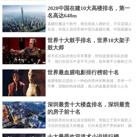
呢？下面就来认识认识一下世界上最凶的10种蚂蚁排
2020中国在建10大高楼排名，第一
名吧，其中子弹蚁真的是实至名......
名高达648m
基建狂魔这个称号，相信很多人都听过，不仅是国人
在说，外国人也经常称中国为基建狂魔。中国基建在
世界范围内都非常知名，中国在工程建筑方面不仅速
世界十大鼓手排名，世界10大架子
度快而且质量高，我国的超......
鼓大师
鼓手在乐队的地位非常重要，特别是摇滚乐队的鼓
手，他们在音乐中是不可少的，也有着不少被称之为
鼓王，他们在不同的领域都做出了很大的贡献。现在
世界最血腥电影排行榜前十名
巴拉排行榜网小编为你们带来......
血腥电影总是给人一种由内而外的释放感，简单一个
字爽，四散的肉体残肢，感人的血量是很多人心头
爱，你也喜欢看血腥电影么？看得最爽的血腥电影又
是哪部呢？小编为大家盘点了......
深圳最贵十大楼盘排名，深圳最贵
的房子前十名
深圳的房价向来位居全国前列，而独立于其中最惹人
注目的无疑是天价楼盘，它向来是房产界的标杆，颇
有众星捧月、高处不胜寒的姿态。那么深圳最贵的十
十大最受欢迎道术小说排行榜
大楼盘是哪些？深圳土豪才......