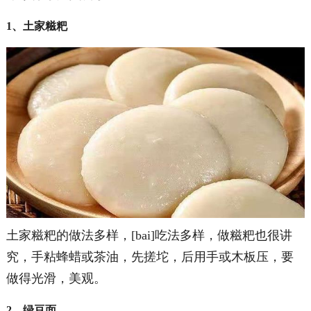
1、土家糍粑
土家糍粑的做法多样，[bai]吃法多样，做糍粑也很讲
究，手粘蜂蜡或茶油，先搓坨，后用手或木板压，要
做得光滑，美观。
2、绿豆面