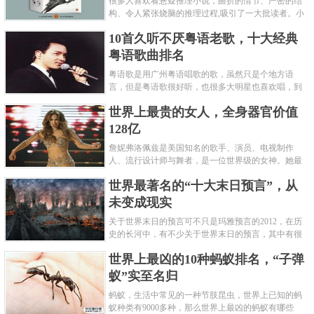
很多人喜欢看悬疑推理小说，曲折的情节、严密的结
构、令人紧张烧脑的推理过程,吸引了一大批读者。小
编盘点了十大推理悬疑烧脑小说排行榜，每本都是非
10首久听不厌粤语老歌，十大经典
常烧脑的经典。 1.《死亡通......
粤语歌曲排名
粤语歌是用广州粤语唱歌的歌，虽然只是个地方语
言，但是粤语歌很好听，也很多大明星也喜欢唱，到
现在为止出现了很多经典的粤语歌。可以说随便在粤
世界上最贵的女人，全身器官价值
语歌排行榜中选几首歌都是好......
128亿
詹妮弗洛佩兹是美国知名的歌手、演员、电视制作
人、流行设计师与舞者，是一位世界级的女神。她最
不可思议的是：从头到脚她总共为全身8个零件投保，
世界最著名的“十大末日预言”，从
堪称是世界上最贵的女人，如......
未变成现实
关于世界末日的预言可不只是玛雅预言的2012，在历
史的长河中，有不少关于世界末日的预言，其中有很
多关于世界末日的预言现在看来十分之可笑。绝大多
世界上最凶的10种蚂蚁排名，“子弹
数预言世界末日的人都从宗教......
蚁”实至名归
蚂蚁，生活中常见的一种节肢昆虫，世界上已知的蚂
蚁种类有9000多种，那么世界上最凶的蚂蚁有哪些