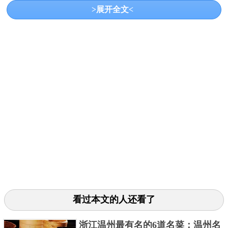
>展开全文<
湘西酸萝卜采用传统土家制作工艺以及独特的油辣子
佐料，使得成品颜色极鲜，汁水饱满。吃起来香脆可
口、甜中带麻。
关键字：
美食
小吃
看过本文的人还看了
共3页:
上一页
1
2
3
下一页
浙江温州最有名的6道名菜：温州名