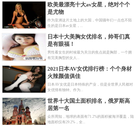
欧美最漂亮十大av女星，绝对个个
是尤物
作为亚洲这片土地上的大国，中国骚年们一点也不陌
生的是日本av女星，...
日本十大美胸女优排名，帅哥们真
是有眼福！
男性看女生的时候最为关注的焦点就是胸部，一个拥
有完美胸型的女人...
2021日本AV女优排行榜：个个身材
火辣颜值俱佳
日本AV女优是日本特殊的产业，但是全世界人民都对
女优情有独钟。作为...
世界十大国土面积排名，俄罗斯高
居第一名
众所周知，地球的表面有71.2%的面积被海洋覆盖，陆
地面积仅有29.2%，全...