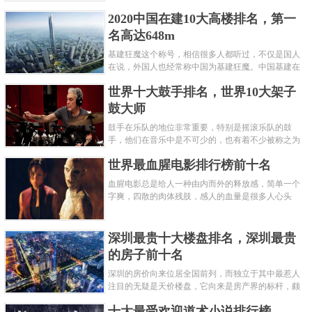
呢？下面就来认识认识一下世界上最凶的10种蚂蚁排
2020中国在建10大高楼排名，第一
名吧，其中子弹蚁真的是实至名......
名高达648m
基建狂魔这个称号，相信很多人都听过，不仅是国人
在说，外国人也经常称中国为基建狂魔。中国基建在
世界范围内都非常知名，中国在工程建筑方面不仅速
世界十大鼓手排名，世界10大架子
度快而且质量高，我国的超......
鼓大师
鼓手在乐队的地位非常重要，特别是摇滚乐队的鼓
手，他们在音乐中是不可少的，也有着不少被称之为
鼓王，他们在不同的领域都做出了很大的贡献。现在
世界最血腥电影排行榜前十名
巴拉排行榜网小编为你们带来......
血腥电影总是给人一种由内而外的释放感，简单一个
字爽，四散的肉体残肢，感人的血量是很多人心头
爱，你也喜欢看血腥电影么？看得最爽的血腥电影又
是哪部呢？小编为大家盘点了......
深圳最贵十大楼盘排名，深圳最贵
的房子前十名
深圳的房价向来位居全国前列，而独立于其中最惹人
注目的无疑是天价楼盘，它向来是房产界的标杆，颇
有众星捧月、高处不胜寒的姿态。那么深圳最贵的十
十大最受欢迎道术小说排行榜
大楼盘是哪些？深圳土豪才......