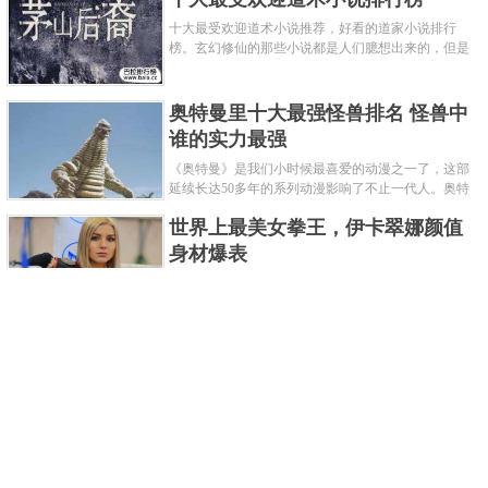
十大最受欢迎道术小说推荐，好看的道家小说排行
榜。玄幻修仙的那些小说都是人们臆想出来的，但是
道术小说就不一样了，道术自古就有流传，其中要考
究的东西太多了，写的不好就......
奥特曼里十大最强怪兽排名 怪兽中
谁的实力最强
《奥特曼》是我们小时候最喜爱的动漫之一了，这部
延续长达50多年的系列动漫影响了不止一代人。奥特
曼系列的怪物众多，但怪兽中谁最强呢？那么让我们
世界上最美女拳王，伊卡翠娜颜值
来一起来细数一下在整个奥......
身材爆表
一说起拳击，相信不少人就会兴奋不已了，而泰拳更
是个充满激情的运动项目，赛场上激烈无比。近些年
来，拳击成为了最受欢迎的运动项目之一，国内国外
2021胡润全球富豪榜，钟睒睒成为
都诞生了许多优秀的拳王。......
亚洲首富
近日，胡润研究院发布了《2021胡润全球富豪榜》。
这也是胡润研究院连续第十年发布 全球富豪榜，上榜
企业家财富计算截止日期为 2021 年 1 月 15 日。根据
泰国拳王排名前十，泰国最厉害的
榜单显示，全球新增 412 位身......
拳王排名