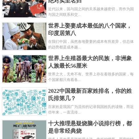
绝对实至名归
近代以来，国与国之间的关系越来越密切，而作为国
与国之间联系和交...
世界上娶妻成本最低的八个国家，
印度居第八
在我们中国，虽然各地娶妻的成本有所差异，但总体
的趋势都是成本越...
世界上生殖器最大的民族，非洲象
人族最长56厘米
世界之大，无奇不有。世界上存在着很多的国家，每
个国家都只有着各...
2022中国最新百家姓排名，你的姓
氏排第几？
百家姓是我国广为流传的记录我国姓氏的读物，而近
些年来，一直流传...
十大推理悬疑烧脑小说排行榜，都
是非常经典烧