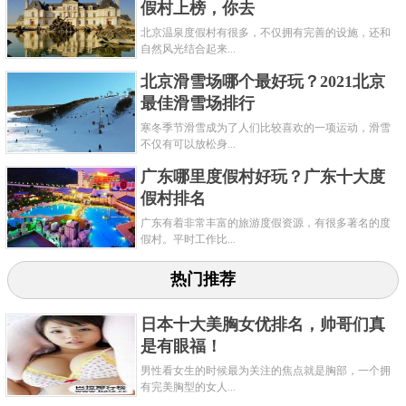
假村上榜，你去
北京温泉度假村有很多，不仅拥有完善的设施，还和
自然风光结合起来...
北京滑雪场哪个最好玩？2021北京
最佳滑雪场排行
寒冬季节滑雪成为了人们比较喜欢的一项运动，滑雪
不仅有可以放松身...
广东哪里度假村好玩？广东十大度
假村排名
广东有着非常丰富的旅游度假资源，有很多著名的度
假村。平时工作比...
热门推荐
日本十大美胸女优排名，帅哥们真
是有眼福！
男性看女生的时候最为关注的焦点就是胸部，一个拥
有完美胸型的女人...