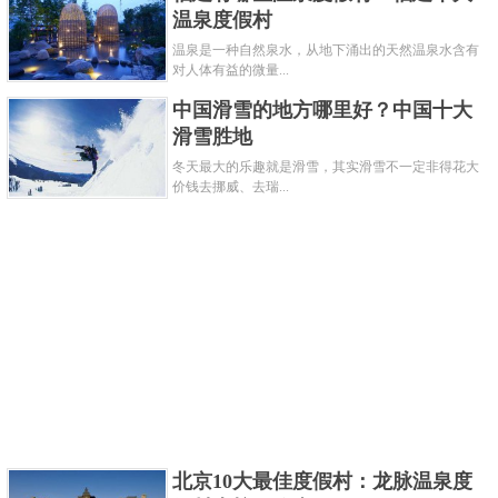
温泉度假村
温泉是一种自然泉水，从地下涌出的天然温泉水含有
这处位于张家口冬奥核心区内，属北美枫情的滑
对人体有益的微量...
雪度假小镇，是总投资额超200亿元的中国大规模综合
中国滑雪的地方哪里好？中国十大
滑雪胜地
滑雪度假区，是规划有200条总长度达138公里，45条
冬天最大的乐趣就是滑雪，其实滑雪不一定非得花大
索道、21条魔毯，具有丰富业态的度假综合体。
价钱去挪威、去瑞...
关键字：
滑雪
度假村
共3页:
上一页
1
2
3
下一页
北京10大最佳度假村：龙脉温泉度