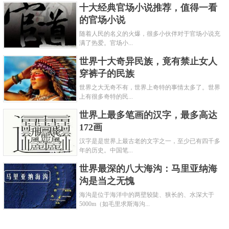
十大经典官场小说推荐，值得一看
的官场小说
随着人民的名义的火爆，很多小伙伴对于官场小说充
满了热爱。官场小...
世界十大奇异民族，竟有禁止女人
穿裤子的民族
世界之大无奇不有，世界上奇特的事情太多了。世界
上有很多奇特的民...
世界上最多笔画的汉字，最多高达
172画
汉字是是世界上最古老的文字之一，至少已有四千多
年的历史。中国笔...
世界最深的八大海沟：马里亚纳海
沟是当之无愧
海沟是位于海洋中的两壁较陡、狭长的、水深大于
5000m（如毛里求斯海沟...