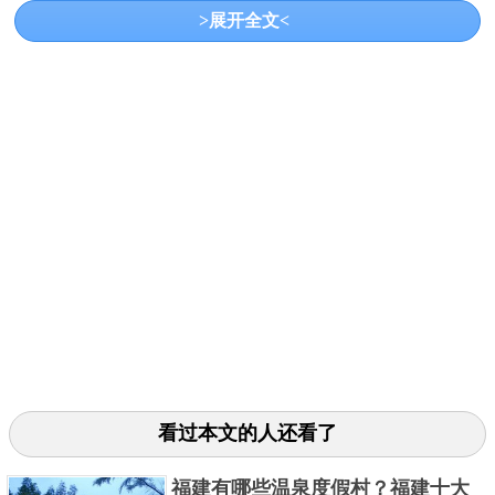
>展开全文<
小镇、娱乐温泉等功能于一体的全国规模最大的单个
旅游项目，是拥有符合冬奥会比赛要求的9条高级雪
道、14条中级雪道、20条初级雪道的亚洲最大的国际
一流滑雪胜地。
3、太舞滑雪小镇
看过本文的人还看了
福建有哪些温泉度假村？福建十大