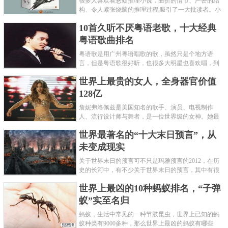
很多人喜欢看悬疑推理小说，曲折的情节、严密的结
构、令人紧张烧脑的推理过程,吸引了一大批读者。小
编盘点了十大推理悬疑烧脑小说排行榜，每本都是非
10首久听不厌粤语老歌，十大经典
常烧脑的经典。 1.《死亡通......
粤语歌曲排名
粤语歌是用广州粤语唱歌的歌，虽然只是个地方语
言，但是粤语歌很好听，也很多大明星也喜欢唱，到
现在为止出现了很多经典的粤语歌。可以说随便在粤
世界上最贵的女人，全身器官价值
语歌排行榜中选几首歌都是好......
128亿
詹妮弗洛佩兹是美国知名的歌手、演员、电视制作
人、流行设计师与舞者，是一位世界级的女神。她最
不可思议的是：从头到脚她总共为全身8个零件投保，
世界最著名的“十大末日预言”，从
堪称是世界上最贵的女人，如......
未变成现实
关于世界末日的预言可不只是玛雅预言的2012，在历
史的长河中，有不少关于世界末日的预言，其中有很
多关于世界末日的预言现在看来十分之可笑。绝大多
世界上最凶的10种蚂蚁排名，“子弹
数预言世界末日的人都从宗教......
蚁”实至名归
蚂蚁，生活中常见的一种节肢昆虫，世界上已知的蚂
蚁种类有9000多种，那么世界上最凶的蚂蚁有哪些