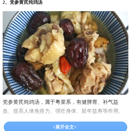
2、党参黄芪炖鸡汤
党参黄芪炖鸡汤，属于粤菜系，有健脾胃、补气益
血、提高人体免疫力、强壮身体、延年益寿等作用。
3、客家娘酒鸡
>展开全文<