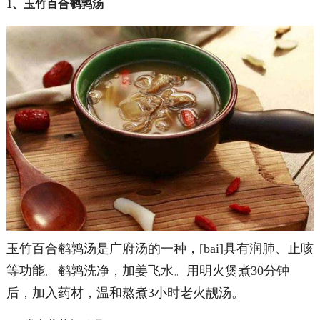
1、玉竹百合鹌鹑汤
玉竹百合鹌鹑汤是广府汤的一种，[bai]具有润肺、止咳
等功能。鹌鹑洗净，加姜飞水。用明火煲煮30分钟
后，加入药材，温和熬煮3小时老火靓汤。