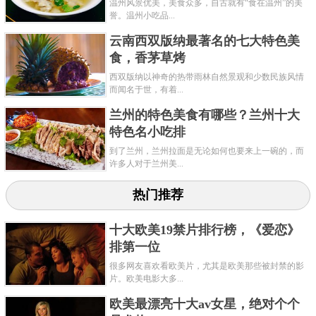
温州风景优美，美食众多，自古就有“食在温州”的美
誉。温州小吃品...
云南西双版纳最著名的七大特色美
食，香茅草烤
西双版纳以神奇的热带雨林自然景观和少数民族风情
而闻名于世，有着...
兰州的特色美食有哪些？兰州十大
特色名小吃排
到了兰州，兰州拉面是无论如何也要来上一碗的，而
许多人对于兰州美...
热门推荐
十大欧美19禁片排行榜，《爱恋》
排第一位
很多网友喜欢看欧美片，尤其是欧美那些被封禁的影
片。欧美电影大多...
欧美最漂亮十大av女星，绝对个个