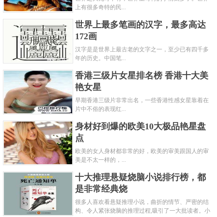
上有很多奇特的民...
世界上最多笔画的汉字，最多高达
172画
汉字是是世界上最古老的文字之一，至少已有四千多
年的历史。中国笔...
香港三级片女星排名榜 香港十大美
艳女星
早期香港三级片非常出名，一些香港性感女星靠着在
片中不俗的表现红...
身材好到爆的欧美10大极品艳星盘
点
欧美的女人身材都非常的好，欧美的审美跟国人的审
美是不太一样的，...
十大推理悬疑烧脑小说排行榜，都
是非常经典烧
很多人喜欢看悬疑推理小说，曲折的情节、严密的结
构、令人紧张烧脑的推理过程,吸引了一大批读者。小