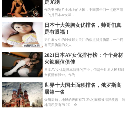
是尤物
作为亚洲这片土地上的大国，中国骚年们一点也不陌
生的是日本av女星，...
日本十大美胸女优排名，帅哥们真
是有眼福！
男性看女生的时候最为关注的焦点就是胸部，一个拥
有完美胸型的女人...
2021日本AV女优排行榜：个个身材
火辣颜值俱佳
日本AV女优是日本特殊的产业，但是全世界人民都对
女优情有独钟。作为...
世界十大国土面积排名，俄罗斯高
居第一名
众所周知，地球的表面有71.2%的面积被海洋覆盖，陆
地面积仅有29.2%，全...