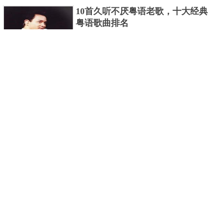
编盘点了十大推理悬疑烧脑小说排行榜，每本都是非
10首久听不厌粤语老歌，十大经典
常烧脑的经典。 1.《死亡通......
粤语歌曲排名
粤语歌是用广州粤语唱歌的歌，虽然只是个地方语
言，但是粤语歌很好听，也很多大明星也喜欢唱，到
现在为止出现了很多经典的粤语歌。可以说随便在粤
世界上最贵的女人，全身器官价值
语歌排行榜中选几首歌都是好......
128亿
詹妮弗洛佩兹是美国知名的歌手、演员、电视制作
人、流行设计师与舞者，是一位世界级的女神。她最
不可思议的是：从头到脚她总共为全身8个零件投保，
世界最著名的“十大末日预言”，从
堪称是世界上最贵的女人，如......
未变成现实
关于世界末日的预言可不只是玛雅预言的2012，在历
史的长河中，有不少关于世界末日的预言，其中有很
多关于世界末日的预言现在看来十分之可笑。绝大多
世界上最凶的10种蚂蚁排名，“子弹
数预言世界末日的人都从宗教......
蚁”实至名归
蚂蚁，生活中常见的一种节肢昆虫，世界上已知的蚂
蚁种类有9000多种，那么世界上最凶的蚂蚁有哪些
呢？下面就来认识认识一下世界上最凶的10种蚂蚁排
2020中国在建10大高楼排名，第一
名吧，其中子弹蚁真的是实至名......