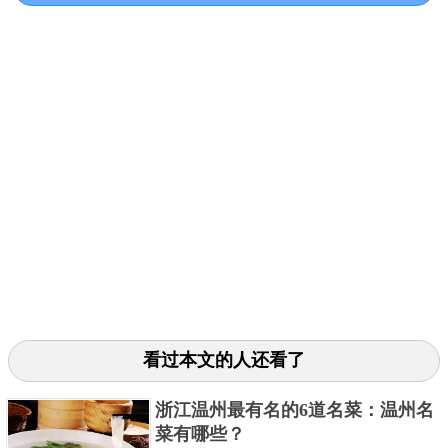
客家娘酒鸡，属于粤菜系，娘酒鸡因具有暖身，驱
寒，补血之功效，所以客家人对娘酒鸡颇为钟爱。
看过本文的人还看了
关键字：
美食
靓汤
浙江温州最有名的6道名菜：温州名
共3页:
上一页
1
2
3
下一页
菜有哪些？