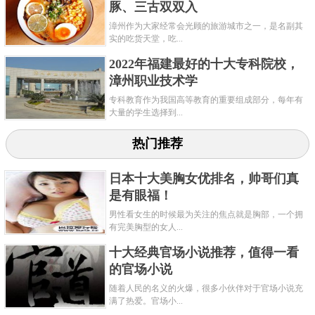
豚、三古双双入
漳州作为大家经常会光顾的旅游城市之一，是名副其
实的吃货天堂，吃...
2022年福建最好的十大专科院校，
漳州职业技术学
专科教育作为我国高等教育的重要组成部分，每年有
大量的学生选择到...
热门推荐
日本十大美胸女优排名，帅哥们真
是有眼福！
男性看女生的时候最为关注的焦点就是胸部，一个拥
有完美胸型的女人...
十大经典官场小说推荐，值得一看
的官场小说
随着人民的名义的火爆，很多小伙伴对于官场小说充
满了热爱。官场小...