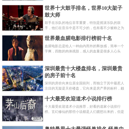
世界范围内都非常知名，中国在工程建筑方面不仅速
世界十大鼓手排名，世界10大架子
度快而且质量高，我国的超......
鼓大师
鼓手在乐队的地位非常重要，特别是摇滚乐队的鼓
手，他们在音乐中是不可少的，也有着不少被称之为
鼓王，他们在不同的领域都做出了很大的贡献。现在
世界最血腥电影排行榜前十名
巴拉排行榜网小编为你们带来......
血腥电影总是给人一种由内而外的释放感，简单一个
字爽，四散的肉体残肢，感人的血量是很多人心头
爱，你也喜欢看血腥电影么？看得最爽的血腥电影又
是哪部呢？小编为大家盘点了......
深圳最贵十大楼盘排名，深圳最贵
的房子前十名
深圳的房价向来位居全国前列，而独立于其中最惹人
注目的无疑是天价楼盘，它向来是房产界的标杆，颇
有众星捧月、高处不胜寒的姿态。那么深圳最贵的十
十大最受欢迎道术小说排行榜
大楼盘是哪些？深圳土豪才......
十大最受欢迎道术小说推荐，好看的道家小说排行
榜。玄幻修仙的那些小说都是人们臆想出来的，但是
道术小说就不一样了，道术自古就有流传，其中要考
究的东西太多了，写的不好就......