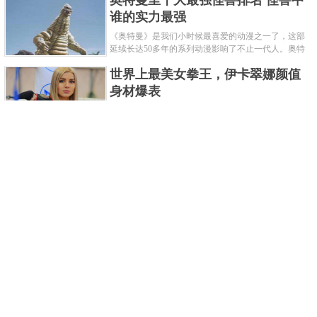
奥特曼里十大最强怪兽排名 怪兽中
谁的实力最强
《奥特曼》是我们小时候最喜爱的动漫之一了，这部
延续长达50多年的系列动漫影响了不止一代人。奥特
曼系列的怪物众多，但怪兽中谁最强呢？那么让我们
世界上最美女拳王，伊卡翠娜颜值
来一起来细数一下在整个奥......
身材爆表
一说起拳击，相信不少人就会兴奋不已了，而泰拳更
是个充满激情的运动项目，赛场上激烈无比。近些年
来，拳击成为了最受欢迎的运动项目之一，国内国外
2021胡润全球富豪榜，钟睒睒成为
都诞生了许多优秀的拳王。......
亚洲首富
近日，胡润研究院发布了《2021胡润全球富豪榜》。
这也是胡润研究院连续第十年发布 全球富豪榜，上榜
企业家财富计算截止日期为 2021 年 1 月 15 日。根据
泰国拳王排名前十，泰国最厉害的
榜单显示，全球新增 412 位身......
拳王排名
泰拳王顾名思义就是泰拳冠军级、王者级人物。泰拳
作为泰国的格斗技艺，目前已成为世界最受推崇的格
斗技之一。随着一些泰拳选手在国际赛事上出名，越
中国十大连环恐怖杀人案，真的是
来越多的人知道泰拳的强悍......
令人发指！