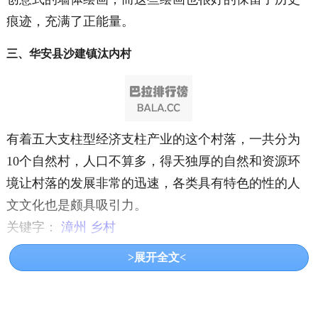
痕迹，充满了正能量。
三、华安县沙建镇汰内村
有着五大支柱型经济支柱产业的这个村落，一共分为
10个自然村，人口不算多，得天独厚的自然和资源环
境让村落的发展非常的迅速，各类具有特色的性的人
文文化也是颇具吸引力。
关键字：
漳州
乡村
>展开全文<
共3页:
上一页
1
2
3
下一页