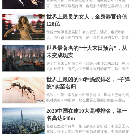
粤语歌是用广州粤语唱歌的歌，虽然只是个地方语
言，但是粤语歌很好听，也很多大明星也喜欢唱，到
现在为止出现了很多经典的粤语歌。可以说随便在粤
世界上最贵的女人，全身器官价值
语歌排行榜中选几首歌都是好......
128亿
詹妮弗洛佩兹是美国知名的歌手、演员、电视制作
人、流行设计师与舞者，是一位世界级的女神。她最
不可思议的是：从头到脚她总共为全身8个零件投保，
世界最著名的“十大末日预言”，从
堪称是世界上最贵的女人，如......
未变成现实
关于世界末日的预言可不只是玛雅预言的2012，在历
史的长河中，有不少关于世界末日的预言，其中有很
多关于世界末日的预言现在看来十分之可笑。绝大多
世界上最凶的10种蚂蚁排名，“子弹
数预言世界末日的人都从宗教......
蚁”实至名归
蚂蚁，生活中常见的一种节肢昆虫，世界上已知的蚂
蚁种类有9000多种，那么世界上最凶的蚂蚁有哪些
呢？下面就来认识认识一下世界上最凶的10种蚂蚁排
2020中国在建10大高楼排名，第一
名吧，其中子弹蚁真的是实至名......
名高达648m
基建狂魔这个称号，相信很多人都听过，不仅是国人
在说，外国人也经常称中国为基建狂魔。中国基建在