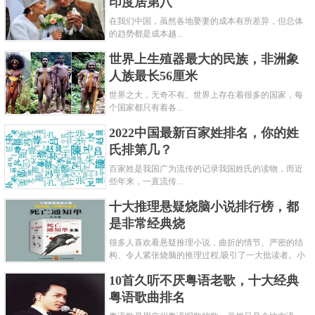
印度居第八
在我们中国，虽然各地娶妻的成本有所差异，但总体
的趋势都是成本越...
世界上生殖器最大的民族，非洲象
人族最长56厘米
世界之大，无奇不有。世界上存在着很多的国家，每
个国家都只有着各...
2022中国最新百家姓排名，你的姓
氏排第几？
百家姓是我国广为流传的记录我国姓氏的读物，而近
些年来，一直流传...
十大推理悬疑烧脑小说排行榜，都
是非常经典烧
很多人喜欢看悬疑推理小说，曲折的情节、严密的结
构、令人紧张烧脑的推理过程,吸引了一大批读者。小
编盘点了十大推理悬疑烧脑小说排行榜，每本都是非
10首久听不厌粤语老歌，十大经典
常烧脑的经典。 1.《死亡通......
粤语歌曲排名