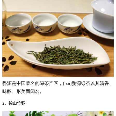
婺源是中国著名的绿茶产区，[bai]婺源绿茶以其清香、
味醇、形美而闻名。
2、铅山竹荪