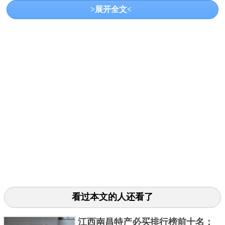
>展开全文<
弋阳年糕是上饶的传统美食，以其软糯、香甜、口感
细腻而著称。
关键字：
特产
看过本文的人还看了
共3页:
上一页
1
2
3
下一页
江西南昌特产必买排行榜前十名：