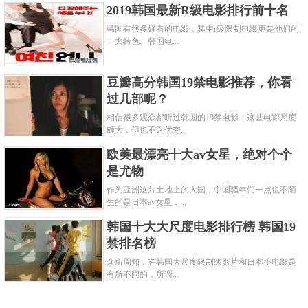
2019韩国最新R级电影排行前十名
韩国有很多好看的电影，其中r级限制电影更是他们的
一大特色。韩国电...
豆瓣高分韩国19禁电影推荐，你看
过几部呢？
相信很多观众都听过韩国的19禁电影，这些电影尺度
颇大，但也不乏优秀...
欧美最漂亮十大av女星，绝对个个
是尤物
作为亚洲这片土地上的大国，中国骚年们一点也不陌
生的是日本av女星，...
韩国十大大尺度电影排行榜 韩国19
禁排名榜
众所周知，在韩国大尺度限制级影片和日本小电影是
有所不同的，所谓...