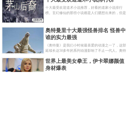
十大最受欢迎道术小说推荐，好看的道家小说排行
榜。玄幻修仙的那些小说都是人们臆想出来的，但是
道术小说就不一样了，道术自古就有流传，其中要考
究的东西太多了，写的不好就......
奥特曼里十大最强怪兽排名 怪兽中
谁的实力最强
《奥特曼》是我们小时候最喜爱的动漫之一了，这部
延续长达50多年的系列动漫影响了不止一代人。奥特
曼系列的怪物众多，但怪兽中谁最强呢？那么让我们
世界上最美女拳王，伊卡翠娜颜值
来一起来细数一下在整个奥......
身材爆表
一说起拳击，相信不少人就会兴奋不已了，而泰拳更
是个充满激情的运动项目，赛场上激烈无比。近些年
来，拳击成为了最受欢迎的运动项目之一，国内国外
2021胡润全球富豪榜，钟睒睒成为
都诞生了许多优秀的拳王。......
亚洲首富
近日，胡润研究院发布了《2021胡润全球富豪榜》。
这也是胡润研究院连续第十年发布 全球富豪榜，上榜
企业家财富计算截止日期为 2021 年 1 月 15 日。根据
泰国拳王排名前十，泰国最厉害的
榜单显示，全球新增 412 位身......
拳王排名