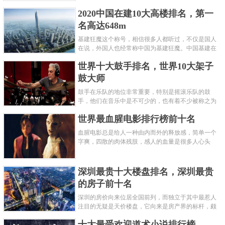
呢？下面就来认识认识一下世界上最凶的10种蚂蚁排
2020中国在建10大高楼排名，第一
名吧，其中子弹蚁真的是实至名......
名高达648m
基建狂魔这个称号，相信很多人都听过，不仅是国人
在说，外国人也经常称中国为基建狂魔。中国基建在
世界范围内都非常知名，中国在工程建筑方面不仅速
世界十大鼓手排名，世界10大架子
度快而且质量高，我国的超......
鼓大师
鼓手在乐队的地位非常重要，特别是摇滚乐队的鼓
手，他们在音乐中是不可少的，也有着不少被称之为
鼓王，他们在不同的领域都做出了很大的贡献。现在
世界最血腥电影排行榜前十名
巴拉排行榜网小编为你们带来......
血腥电影总是给人一种由内而外的释放感，简单一个
字爽，四散的肉体残肢，感人的血量是很多人心头
爱，你也喜欢看血腥电影么？看得最爽的血腥电影又
是哪部呢？小编为大家盘点了......
深圳最贵十大楼盘排名，深圳最贵
的房子前十名
深圳的房价向来位居全国前列，而独立于其中最惹人
注目的无疑是天价楼盘，它向来是房产界的标杆，颇
有众星捧月、高处不胜寒的姿态。那么深圳最贵的十
十大最受欢迎道术小说排行榜
大楼盘是哪些？深圳土豪才......