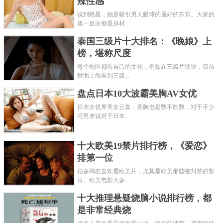
辣性感
说到艳星，她是吸引男人眼球的最好的东东。大家的
第一反应都是身材...
泰国三级片十大排名：《晚娘》上
榜，堪称尺度
每个地区都有自己的文化，例如在三级片这块，目前
世面上能看到三级...
盘点日本10大波霸美胸AV女优
日本女优界美女云集，美胸也是数不胜数，对于不少
宅男来说对于日本...
十大欧美19禁片排行榜，《爱恋》
排第一位
很多网友喜欢看欧美片，尤其是欧美那些被封禁的影
片。欧美电影大多...
十大推理悬疑烧脑小说排行榜，都
是非常经典烧