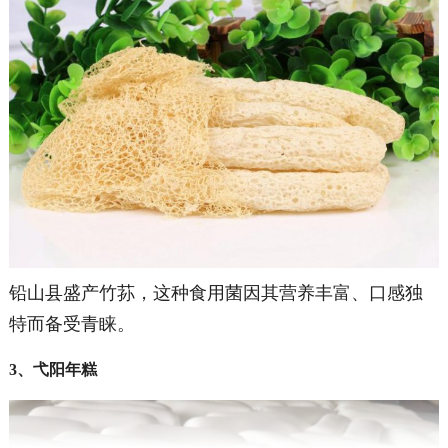
铅山县盛产竹荪，这种食用菌因其营养丰富、口感独
特而备受青睐。
3、弋阳年糕