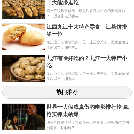
十大能带走吃
赣州不仅风景优美，还有许多独具特色的美食和特
产，适合带走品尝或...
江西九江十大特产零食，江茶饼排
第一位
九江位于江西省北部，是一座历史悠久、文化底蕴深
厚的城市，拥有丰...
九江有啥好吃的？九江十大特产小
吃
九江位于江西省北部，是一座历史悠久、文化底蕴深
厚的城市，拥有丰...
热门推荐
世界十大假戏真做的电影排行榜 真
枪实弹太劲爆
现在的影视作品，大都存在三多现象，即多角恋爱的
剧情多、接吻镜头...