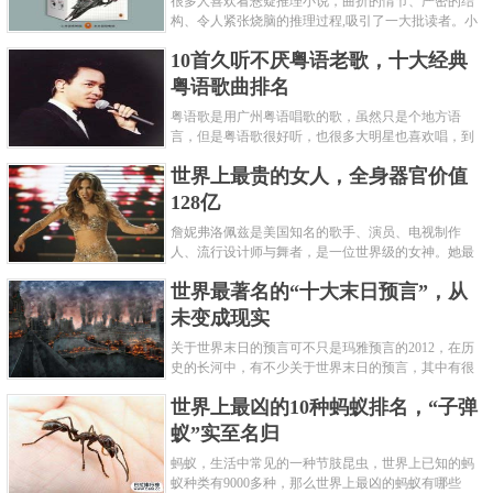
很多人喜欢看悬疑推理小说，曲折的情节、严密的结
构、令人紧张烧脑的推理过程,吸引了一大批读者。小
编盘点了十大推理悬疑烧脑小说排行榜，每本都是非
10首久听不厌粤语老歌，十大经典
常烧脑的经典。 1.《死亡通......
粤语歌曲排名
粤语歌是用广州粤语唱歌的歌，虽然只是个地方语
言，但是粤语歌很好听，也很多大明星也喜欢唱，到
现在为止出现了很多经典的粤语歌。可以说随便在粤
世界上最贵的女人，全身器官价值
语歌排行榜中选几首歌都是好......
128亿
詹妮弗洛佩兹是美国知名的歌手、演员、电视制作
人、流行设计师与舞者，是一位世界级的女神。她最
不可思议的是：从头到脚她总共为全身8个零件投保，
世界最著名的“十大末日预言”，从
堪称是世界上最贵的女人，如......
未变成现实
关于世界末日的预言可不只是玛雅预言的2012，在历
史的长河中，有不少关于世界末日的预言，其中有很
多关于世界末日的预言现在看来十分之可笑。绝大多
世界上最凶的10种蚂蚁排名，“子弹
数预言世界末日的人都从宗教......
蚁”实至名归
蚂蚁，生活中常见的一种节肢昆虫，世界上已知的蚂
蚁种类有9000多种，那么世界上最凶的蚂蚁有哪些