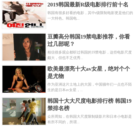
2019韩国最新R级电影排行前十名
韩国有很多好看的电影，其中r级限制电影更是他们的
一大特色。韩国电...
豆瓣高分韩国19禁电影推荐，你看
过几部呢？
相信很多观众都听过韩国的19禁电影，这些电影尺度
颇大，但也不乏优秀...
欧美最漂亮十大av女星，绝对个个
是尤物
作为亚洲这片土地上的大国，中国骚年们一点也不陌
生的是日本av女星，...
韩国十大大尺度电影排行榜 韩国19
禁排名榜
众所周知，在韩国大尺度限制级影片和日本小电影是
有所不同的，所谓...