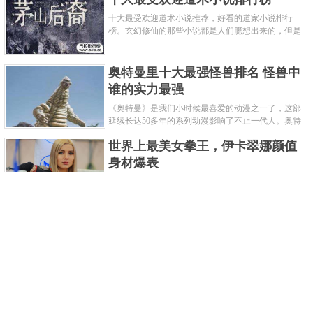
十大最受欢迎道术小说推荐，好看的道家小说排行
榜。玄幻修仙的那些小说都是人们臆想出来的，但是
道术小说就不一样了，道术自古就有流传，其中要考
究的东西太多了，写的不好就......
奥特曼里十大最强怪兽排名 怪兽中
谁的实力最强
《奥特曼》是我们小时候最喜爱的动漫之一了，这部
延续长达50多年的系列动漫影响了不止一代人。奥特
曼系列的怪物众多，但怪兽中谁最强呢？那么让我们
世界上最美女拳王，伊卡翠娜颜值
来一起来细数一下在整个奥......
身材爆表
一说起拳击，相信不少人就会兴奋不已了，而泰拳更
是个充满激情的运动项目，赛场上激烈无比。近些年
来，拳击成为了最受欢迎的运动项目之一，国内国外
2021胡润全球富豪榜，钟睒睒成为
都诞生了许多优秀的拳王。......
亚洲首富
近日，胡润研究院发布了《2021胡润全球富豪榜》。
这也是胡润研究院连续第十年发布 全球富豪榜，上榜
企业家财富计算截止日期为 2021 年 1 月 15 日。根据
泰国拳王排名前十，泰国最厉害的
榜单显示，全球新增 412 位身......
拳王排名