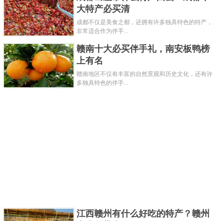
大特产必买清
成都不仅是美食之都，还拥有许多独具特色的特产，
非常适合作为伴手...
赣南十大必买伴手礼，南安板鸭榜
上有名
赣南地区不仅有丰富的自然景观和历史文化，还有许
多独具特色的伴手...
集江西民间刺绣艺术之大成，以绢和蚕丝为材质，以
中国名画为原型，绣艺精湛，线条流畅、色彩鲜明、
图案寓意深远，是极具艺术价值的工艺品。
关键字：
特产
共3页:
上一页
1
2
3
下一页
江西赣州有什么好吃的特产？赣州