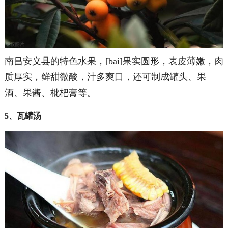
南昌安义县的特色水果，[bai]果实圆形，表皮薄嫩，肉
质厚实，鲜甜微酸，汁多爽口，还可制成罐头、果
酒、果酱、枇杷膏等。
5、瓦罐汤