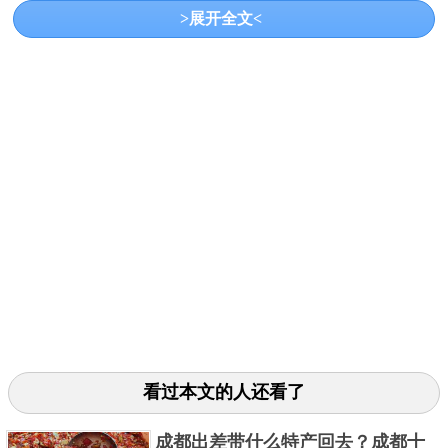
>展开全文<
起源于明清时期，以糯米粉为主料，经蒸煮、晾晒后
裹上白糖，口感酥脆香甜，香糯柔软，被誉为“江西五
大传统名点”之一。
7、赣绣
看过本文的人还看了
成都出差带什么特产回去？成都十