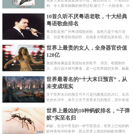
很多人喜欢看悬疑推理小说，曲折的情节、严密的结
构、令人紧张烧脑的推理过程,吸引了一大批读者。小
编盘点了十大推理悬疑烧脑小说排行榜，每本都是非
10首久听不厌粤语老歌，十大经典
常烧脑的经典。 1.《死亡通......
粤语歌曲排名
粤语歌是用广州粤语唱歌的歌，虽然只是个地方语
言，但是粤语歌很好听，也很多大明星也喜欢唱，到
现在为止出现了很多经典的粤语歌。可以说随便在粤
世界上最贵的女人，全身器官价值
语歌排行榜中选几首歌都是好......
128亿
詹妮弗洛佩兹是美国知名的歌手、演员、电视制作
人、流行设计师与舞者，是一位世界级的女神。她最
不可思议的是：从头到脚她总共为全身8个零件投保，
世界最著名的“十大末日预言”，从
堪称是世界上最贵的女人，如......
未变成现实
关于世界末日的预言可不只是玛雅预言的2012，在历
史的长河中，有不少关于世界末日的预言，其中有很
多关于世界末日的预言现在看来十分之可笑。绝大多
世界上最凶的10种蚂蚁排名，“子弹
数预言世界末日的人都从宗教......
蚁”实至名归
蚂蚁，生活中常见的一种节肢昆虫，世界上已知的蚂
蚁种类有9000多种，那么世界上最凶的蚂蚁有哪些