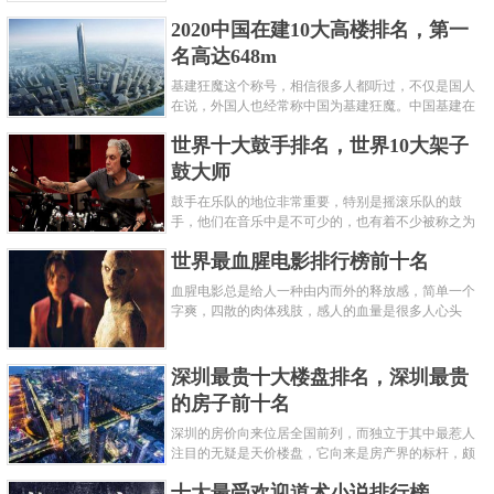
呢？下面就来认识认识一下世界上最凶的10种蚂蚁排
2020中国在建10大高楼排名，第一
名吧，其中子弹蚁真的是实至名......
名高达648m
基建狂魔这个称号，相信很多人都听过，不仅是国人
在说，外国人也经常称中国为基建狂魔。中国基建在
世界范围内都非常知名，中国在工程建筑方面不仅速
世界十大鼓手排名，世界10大架子
度快而且质量高，我国的超......
鼓大师
鼓手在乐队的地位非常重要，特别是摇滚乐队的鼓
手，他们在音乐中是不可少的，也有着不少被称之为
鼓王，他们在不同的领域都做出了很大的贡献。现在
世界最血腥电影排行榜前十名
巴拉排行榜网小编为你们带来......
血腥电影总是给人一种由内而外的释放感，简单一个
字爽，四散的肉体残肢，感人的血量是很多人心头
爱，你也喜欢看血腥电影么？看得最爽的血腥电影又
是哪部呢？小编为大家盘点了......
深圳最贵十大楼盘排名，深圳最贵
的房子前十名
深圳的房价向来位居全国前列，而独立于其中最惹人
注目的无疑是天价楼盘，它向来是房产界的标杆，颇
有众星捧月、高处不胜寒的姿态。那么深圳最贵的十
十大最受欢迎道术小说排行榜
大楼盘是哪些？深圳土豪才......