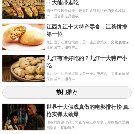
十大能带走吃
赣州不仅风景优美，还有许多独具特色的美食和特
产，适合带走品尝或...
江西九江十大特产零食，江茶饼排
第一位
九江位于江西省北部，是一座历史悠久、文化底蕴深
厚的城市，拥有丰...
九江有啥好吃的？九江十大特产小
吃
九江位于江西省北部，是一座历史悠久、文化底蕴深
厚的城市，拥有丰...
热门推荐
世界十大假戏真做的电影排行榜 真
枪实弹太劲爆
现在的影视作品，大都存在三多现象，即多角恋爱的
剧情多、接吻镜头...