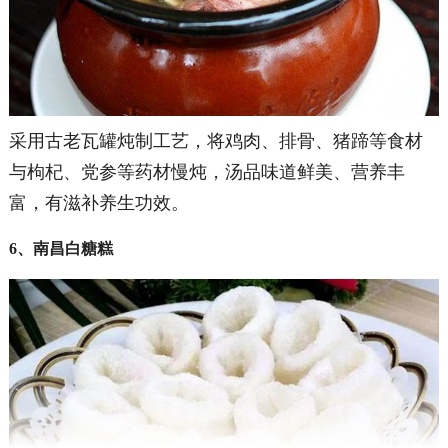
采用古老瓦罐炖制工艺，将鸡肉、排骨、猪蹄等食材
与枸杞、党参等药材慢炖，汤品味道鲜美、营养丰
富，有滋补养生功效。
6、南昌白糖糕