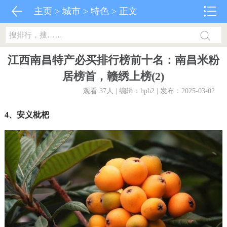
主页
>
城市
>
特色
> 正文
江西南昌特产必买排行榜前十名：南昌米粉
居榜首，赣绣上榜(2)
观看 37
人 | 编辑：hph2 | 发布：2025-03-02
4、安义枇杷