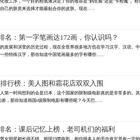
化妆工序，一个好的粉底液决定了你的妆容是“妈生脸”还是“卡粉魔”。粉
己的肤质来选择才能最贴合你的皮肤。现在......
排名：第一字笔画达172画，你认识吗？
年的发展和演变的历史过程，现在全世界很多地方也在学习汉字、汉语。中
些特殊汉字，那你知道中国笔画最多的字有哪些......
片排行榜：美人图和霜花店双双入围
多人第一时间想到的会是日本，这个国家的限制级电影真的是非常多的。其
差，那你知道韩国r级限制电影有哪些呢？今天巴......
电影排名：课后记忆上榜，老司机们的福利
男女明星都长得不错。韩国19禁电影，相信很多人的手中肯定是有一定