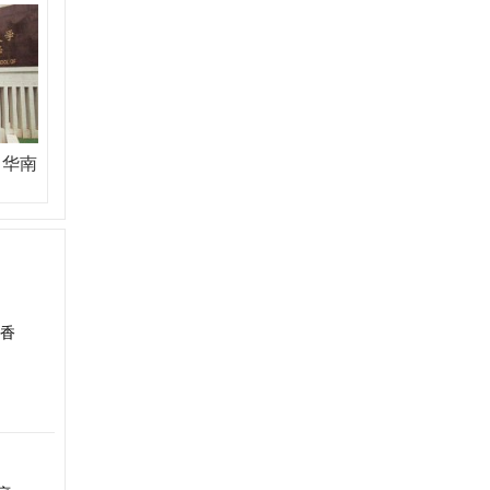
，华南
香