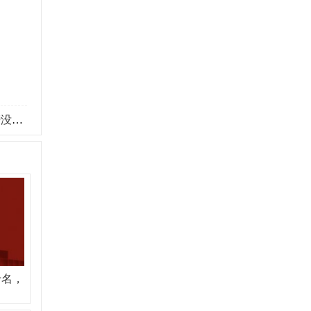
有？
十名，