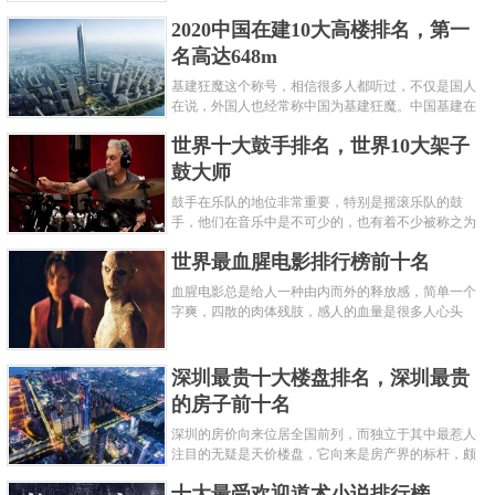
呢？下面就来认识认识一下世界上最凶的10种蚂蚁排
2020中国在建10大高楼排名，第一
名吧，其中子弹蚁真的是实至名......
名高达648m
基建狂魔这个称号，相信很多人都听过，不仅是国人
在说，外国人也经常称中国为基建狂魔。中国基建在
世界范围内都非常知名，中国在工程建筑方面不仅速
世界十大鼓手排名，世界10大架子
度快而且质量高，我国的超......
鼓大师
鼓手在乐队的地位非常重要，特别是摇滚乐队的鼓
手，他们在音乐中是不可少的，也有着不少被称之为
鼓王，他们在不同的领域都做出了很大的贡献。现在
世界最血腥电影排行榜前十名
巴拉排行榜网小编为你们带来......
血腥电影总是给人一种由内而外的释放感，简单一个
字爽，四散的肉体残肢，感人的血量是很多人心头
爱，你也喜欢看血腥电影么？看得最爽的血腥电影又
是哪部呢？小编为大家盘点了......
深圳最贵十大楼盘排名，深圳最贵
的房子前十名
深圳的房价向来位居全国前列，而独立于其中最惹人
注目的无疑是天价楼盘，它向来是房产界的标杆，颇
有众星捧月、高处不胜寒的姿态。那么深圳最贵的十
十大最受欢迎道术小说排行榜
大楼盘是哪些？深圳土豪才......