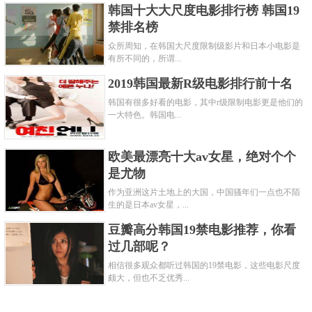
韩国十大大尺度电影排行榜 韩国19
禁排名榜
众所周知，在韩国大尺度限制级影片和日本小电影是
有所不同的，所谓...
2019韩国最新R级电影排行前十名
韩国有很多好看的电影，其中r级限制电影更是他们的
一大特色。韩国电...
欧美最漂亮十大av女星，绝对个个
是尤物
作为亚洲这片土地上的大国，中国骚年们一点也不陌
生的是日本av女星，...
豆瓣高分韩国19禁电影推荐，你看
过几部呢？
相信很多观众都听过韩国的19禁电影，这些电影尺度
颇大，但也不乏优秀...