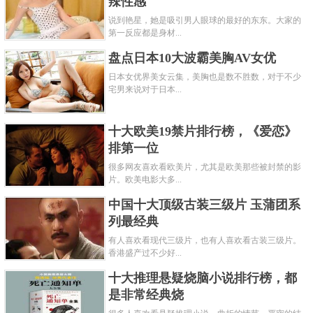
辣性感
说到艳星，她是吸引男人眼球的最好的东东。大家的
第一反应都是身材...
盘点日本10大波霸美胸AV女优
日本女优界美女云集，美胸也是数不胜数，对于不少
宅男来说对于日本...
十大欧美19禁片排行榜，《爱恋》
排第一位
很多网友喜欢看欧美片，尤其是欧美那些被封禁的影
片。欧美电影大多...
中国十大顶级古装三级片 玉蒲团系
列最经典
有人喜欢看现代三级片，也有人喜欢看古装三级片。
香港盛产过不少好...
十大推理悬疑烧脑小说排行榜，都
是非常经典烧