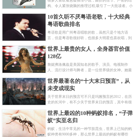
很多人喜欢看悬疑推理小说，曲折的情节、严密的结
构、令人紧张烧脑的推理过程,吸引了一大批读者。小
编盘点了十大推理悬疑烧脑小说排行榜，每本都是非
10首久听不厌粤语老歌，十大经典
常烧脑的经典。 1.《死亡通......
粤语歌曲排名
粤语歌是用广州粤语唱歌的歌，虽然只是个地方语
言，但是粤语歌很好听，也很多大明星也喜欢唱，到
现在为止出现了很多经典的粤语歌。可以说随便在粤
世界上最贵的女人，全身器官价值
语歌排行榜中选几首歌都是好......
128亿
詹妮弗洛佩兹是美国知名的歌手、演员、电视制作
人、流行设计师与舞者，是一位世界级的女神。她最
不可思议的是：从头到脚她总共为全身8个零件投保，
世界最著名的“十大末日预言”，从
堪称是世界上最贵的女人，如......
未变成现实
关于世界末日的预言可不只是玛雅预言的2012，在历
史的长河中，有不少关于世界末日的预言，其中有很
多关于世界末日的预言现在看来十分之可笑。绝大多
世界上最凶的10种蚂蚁排名，“子弹
数预言世界末日的人都从宗教......
蚁”实至名归
蚂蚁，生活中常见的一种节肢昆虫，世界上已知的蚂
蚁种类有9000多种，那么世界上最凶的蚂蚁有哪些