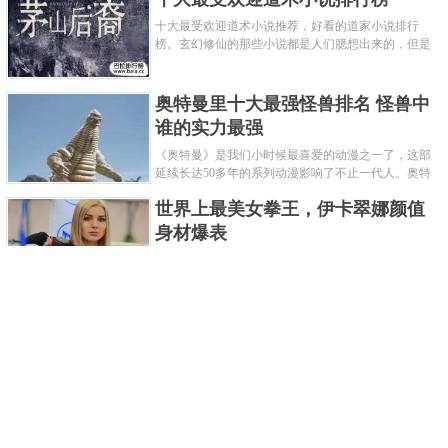
十大最受欢迎道术小说推荐，好看的道家小说排行
榜。玄幻修仙的那些小说都是人们臆想出来的，但是
道术小说就不一样了，道术自古就有流传，其中要考
究的东西太多了，写的不好就......
奥特曼里十大最强怪兽排名 怪兽中
谁的实力最强
《奥特曼》是我们小时候最喜爱的动漫之一了，这部
延续长达50多年的系列动漫影响了不止一代人。奥特
曼系列的怪物众多，但怪兽中谁最强呢？那么让我们
世界上最美女拳王，伊卡翠娜颜值
来一起来细数一下在整个奥......
身材爆表
一说起拳击，相信不少人就会兴奋不已了，而泰拳更
是个充满激情的运动项目，赛场上激烈无比。近些年
来，拳击成为了最受欢迎的运动项目之一，国内国外
2021胡润全球富豪榜，钟睒睒成为
都诞生了许多优秀的拳王。......
亚洲首富
近日，胡润研究院发布了《2021胡润全球富豪榜》。
这也是胡润研究院连续第十年发布 全球富豪榜，上榜
企业家财富计算截止日期为 2021 年 1 月 15 日。根据
泰国拳王排名前十，泰国最厉害的
榜单显示，全球新增 412 位身......
拳王排名