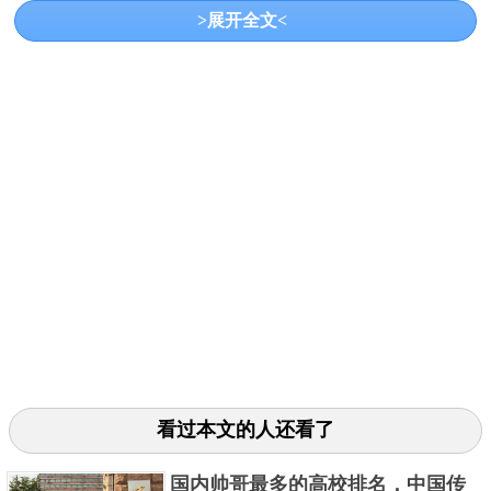
>展开全文<
等诸多项目。
3.西南政法大学
看过本文的人还看了
西南政法大学是一所由教育部和重庆市共建的一
国内帅哥最多的高校排名，中国传
所高校，改革开放后首批国家重点大学，国家首批卓