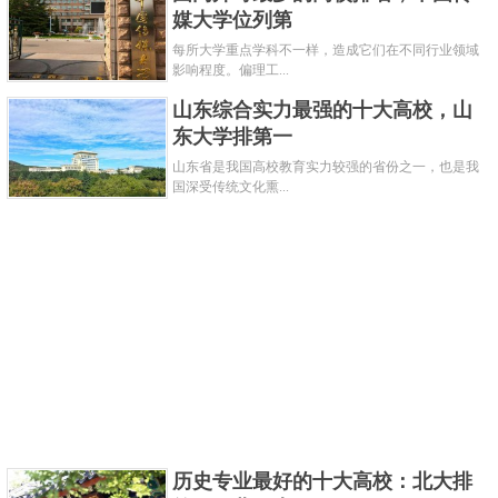
媒大学位列第
越法律人才教育培养基地，1993年被批准成为博士学
每所大学重点学科不一样，造成它们在不同行业领域
位授权单位，2003年被确认为国家首批法学一级学科
影响程度。偏理工...
博士学位授权单位。
山东综合实力最强的十大高校，山
东大学排第一
关键字：
高校
山东省是我国高校教育实力较强的省份之一，也是我
国深受传统文化熏...
共3页:
上一页
1
2
3
下一页
历史专业最好的十大高校：北大排