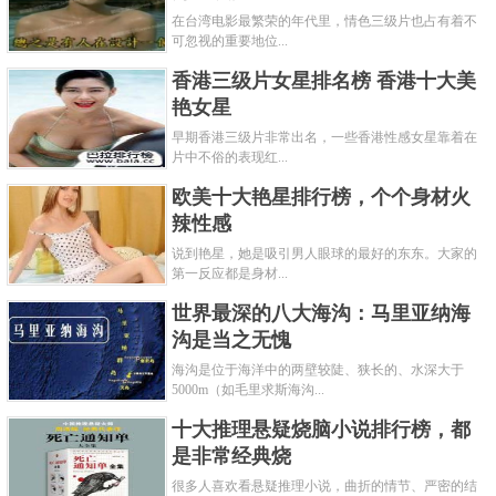
在台湾电影最繁荣的年代里，情色三级片也占有着不
可忽视的重要地位...
香港三级片女星排名榜 香港十大美
艳女星
早期香港三级片非常出名，一些香港性感女星靠着在
片中不俗的表现红...
欧美十大艳星排行榜，个个身材火
辣性感
说到艳星，她是吸引男人眼球的最好的东东。大家的
第一反应都是身材...
世界最深的八大海沟：马里亚纳海
沟是当之无愧
海沟是位于海洋中的两壁较陡、狭长的、水深大于
5000m（如毛里求斯海沟...
十大推理悬疑烧脑小说排行榜，都
是非常经典烧
很多人喜欢看悬疑推理小说，曲折的情节、严密的结