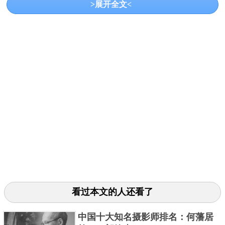
>展开全文<
共3页:
上一页
1
2
3
下一页
看过本文的人还看了
中国十大知名摄影师排名：何藩居