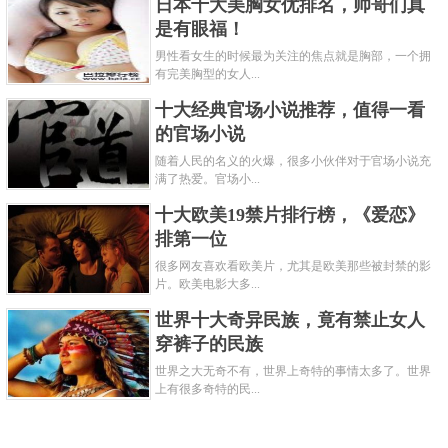
日本十大美胸女优排名，帅哥们真
是有眼福！
男性看女生的时候最为关注的焦点就是胸部，一个拥
有完美胸型的女人...
十大经典官场小说推荐，值得一看
的官场小说
随着人民的名义的火爆，很多小伙伴对于官场小说充
满了热爱。官场小...
十大欧美19禁片排行榜，《爱恋》
排第一位
很多网友喜欢看欧美片，尤其是欧美那些被封禁的影
片。欧美电影大多...
世界十大奇异民族，竟有禁止女人
穿裤子的民族
世界之大无奇不有，世界上奇特的事情太多了。世界
上有很多奇特的民...