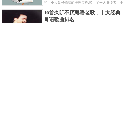
构、令人紧张烧脑的推理过程,吸引了一大批读者。小
编盘点了十大推理悬疑烧脑小说排行榜，每本都是非
10首久听不厌粤语老歌，十大经典
常烧脑的经典。 1.《死亡通......
粤语歌曲排名
粤语歌是用广州粤语唱歌的歌，虽然只是个地方语
言，但是粤语歌很好听，也很多大明星也喜欢唱，到
现在为止出现了很多经典的粤语歌。可以说随便在粤
世界上最贵的女人，全身器官价值
语歌排行榜中选几首歌都是好......
128亿
詹妮弗洛佩兹是美国知名的歌手、演员、电视制作
人、流行设计师与舞者，是一位世界级的女神。她最
不可思议的是：从头到脚她总共为全身8个零件投保，
世界最著名的“十大末日预言”，从
堪称是世界上最贵的女人，如......
未变成现实
关于世界末日的预言可不只是玛雅预言的2012，在历
史的长河中，有不少关于世界末日的预言，其中有很
多关于世界末日的预言现在看来十分之可笑。绝大多
世界上最凶的10种蚂蚁排名，“子弹
数预言世界末日的人都从宗教......
蚁”实至名归
蚂蚁，生活中常见的一种节肢昆虫，世界上已知的蚂
蚁种类有9000多种，那么世界上最凶的蚂蚁有哪些
呢？下面就来认识认识一下世界上最凶的10种蚂蚁排