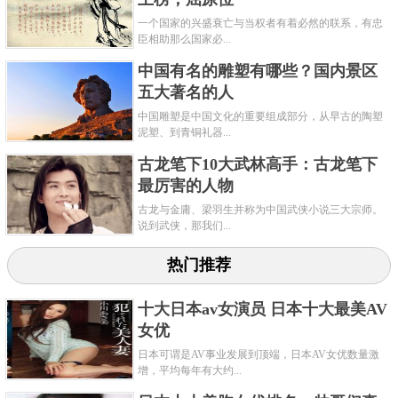
一个国家的兴盛衰亡与当权者有着必然的联系，有忠
臣相助那么国家必...
中国有名的雕塑有哪些？国内景区
五大著名的人
中国雕塑是中国文化的重要组成部分，从早古的陶塑
泥塑、到青铜礼器...
古龙笔下10大武林高手：古龙笔下
最厉害的人物
古龙与金庸、梁羽生并称为中国武侠小说三大宗师。
说到武侠，那我们...
热门推荐
十大日本av女演员 日本十大最美AV
女优
日本可谓是AV事业发展到顶端，日本AV女优数量激
增，平均每年有大约...