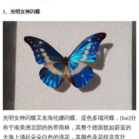
1、光明女神闪蝶
光明女神闪蝶又名海伦娜闪蝶、蓝色多瑙河蝶，[bai]分
布于南美洲北部的热带雨林，其整个翅面犹如蔚蓝的
大海上涌起朵朵白色的浪花，其颜色及花纹非常壮