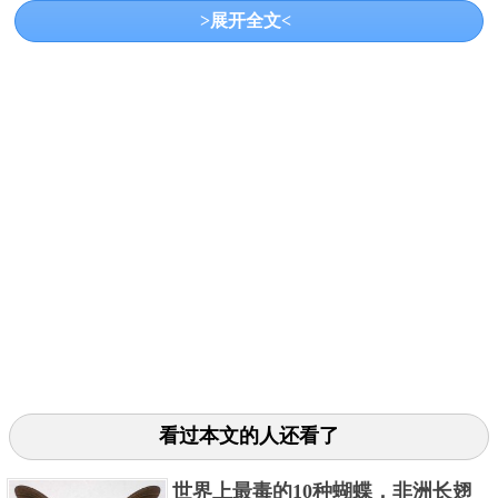
>展开全文<
88多涡蛱蝶，属于凤蝶科的一个物种，分布于南美
洲，约有40余种品种，因下层翅膀上的“8”字型图案而
得名，曾被评选为“世界上美丽的八种蝴蝶”之一。这只
蝴蝶绚丽的翅膀让它看起来相当神奇，翅膀上美丽的
图案充满了神秘色彩。事实上，这种美丽的翅膀不仅
仅具有观赏价值，它还可以恐吓和欺骗捕食者，帮助
蝴蝶逃避攻击。此外，它还有一个重要的功能，那就
是吸引异性。
3、红带袖蝶
看过本文的人还看了
世界上最毒的10种蝴蝶，非洲长翅