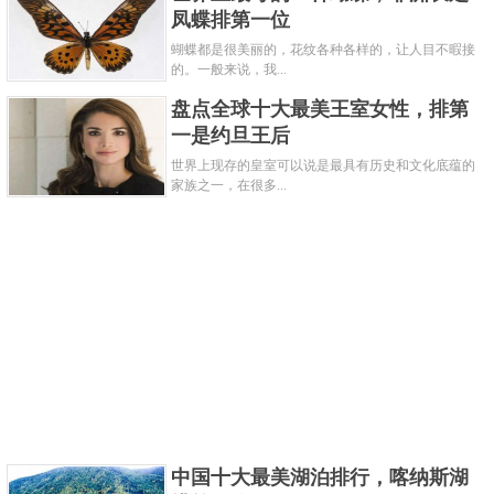
凤蝶排第一位
蝴蝶都是很美丽的，花纹各种各样的，让人目不暇接
的。一般来说，我...
盘点全球十大最美王室女性，排第
一是约旦王后
世界上现存的皇室可以说是最具有历史和文化底蕴的
家族之一，在很多...
红带袖蝶，又名红色邮差蝴蝶，属于蛱蝶科的一个物
种。世界著名”有毒“蝴蝶，主要分布在巴西一带，该物
种已有数百万年的历史。红带袖蝶从外表上看，体色
红、白、黑相间，色彩徇烂，是一种珍贵的观赏性昆
虫。1999年巴西带邮差蝴蝶在中国昆明展出，获得中
国观众认可、喜爱。由于其体表颜色很像当时葡萄牙
国内邮差制服的颜色，故而得名邮差蝴蝶。
关键字：
蝴蝶
最美
中国十大最美湖泊排行，喀纳斯湖