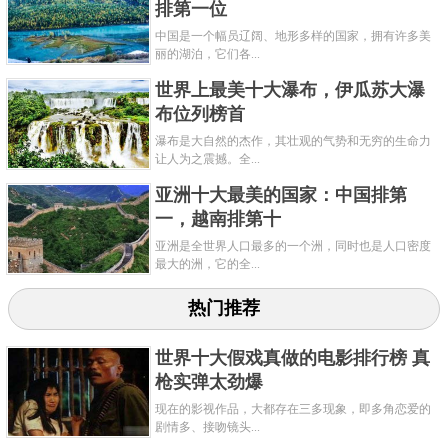
排第一位
共3页:
上一页
1
2
3
下一页
中国是一个幅员辽阔、地形多样的国家，拥有许多美
丽的湖泊，它们各...
世界上最美十大瀑布，伊瓜苏大瀑
布位列榜首
瀑布是大自然的杰作，其壮观的气势和无穷的生命力
让人为之震撼。全...
亚洲十大最美的国家：中国排第
一，越南排第十
亚洲是全世界人口最多的一个洲，同时也是人口密度
最大的洲，它的全...
热门推荐
世界十大假戏真做的电影排行榜 真
枪实弹太劲爆
现在的影视作品，大都存在三多现象，即多角恋爱的
剧情多、接吻镜头...