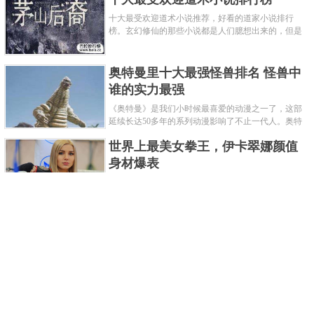
十大最受欢迎道术小说推荐，好看的道家小说排行
榜。玄幻修仙的那些小说都是人们臆想出来的，但是
道术小说就不一样了，道术自古就有流传，其中要考
究的东西太多了，写的不好就......
奥特曼里十大最强怪兽排名 怪兽中
谁的实力最强
《奥特曼》是我们小时候最喜爱的动漫之一了，这部
延续长达50多年的系列动漫影响了不止一代人。奥特
曼系列的怪物众多，但怪兽中谁最强呢？那么让我们
世界上最美女拳王，伊卡翠娜颜值
来一起来细数一下在整个奥......
身材爆表
一说起拳击，相信不少人就会兴奋不已了，而泰拳更
是个充满激情的运动项目，赛场上激烈无比。近些年
来，拳击成为了最受欢迎的运动项目之一，国内国外
2021胡润全球富豪榜，钟睒睒成为
都诞生了许多优秀的拳王。......
亚洲首富
近日，胡润研究院发布了《2021胡润全球富豪榜》。
这也是胡润研究院连续第十年发布 全球富豪榜，上榜
企业家财富计算截止日期为 2021 年 1 月 15 日。根据
泰国拳王排名前十，泰国最厉害的
榜单显示，全球新增 412 位身......
拳王排名