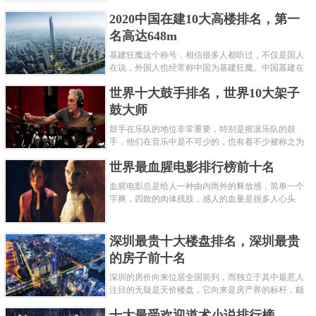
呢？下面就来认识认识一下世界上最凶的10种蚂蚁排
2020中国在建10大高楼排名，第一
名吧，其中子弹蚁真的是实至名......
名高达648m
基建狂魔这个称号，相信很多人都听过，不仅是国人
在说，外国人也经常称中国为基建狂魔。中国基建在
世界范围内都非常知名，中国在工程建筑方面不仅速
世界十大鼓手排名，世界10大架子
度快而且质量高，我国的超......
鼓大师
鼓手在乐队的地位非常重要，特别是摇滚乐队的鼓
手，他们在音乐中是不可少的，也有着不少被称之为
鼓王，他们在不同的领域都做出了很大的贡献。现在
世界最血腥电影排行榜前十名
巴拉排行榜网小编为你们带来......
血腥电影总是给人一种由内而外的释放感，简单一个
字爽，四散的肉体残肢，感人的血量是很多人心头
爱，你也喜欢看血腥电影么？看得最爽的血腥电影又
是哪部呢？小编为大家盘点了......
深圳最贵十大楼盘排名，深圳最贵
的房子前十名
深圳的房价向来位居全国前列，而独立于其中最惹人
注目的无疑是天价楼盘，它向来是房产界的标杆，颇
有众星捧月、高处不胜寒的姿态。那么深圳最贵的十
十大最受欢迎道术小说排行榜
大楼盘是哪些？深圳土豪才......