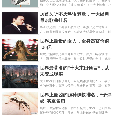
很多人喜欢看悬疑推理小说，曲折的情节、严密的结
构、令人紧张烧脑的推理过程,吸引了一大批读者。小
编盘点了十大推理悬疑烧脑小说排行榜，每本都是非
10首久听不厌粤语老歌，十大经典
常烧脑的经典。 1.《死亡通......
粤语歌曲排名
粤语歌是用广州粤语唱歌的歌，虽然只是个地方语
言，但是粤语歌很好听，也很多大明星也喜欢唱，到
现在为止出现了很多经典的粤语歌。可以说随便在粤
世界上最贵的女人，全身器官价值
语歌排行榜中选几首歌都是好......
128亿
詹妮弗洛佩兹是美国知名的歌手、演员、电视制作
人、流行设计师与舞者，是一位世界级的女神。她最
不可思议的是：从头到脚她总共为全身8个零件投保，
世界最著名的“十大末日预言”，从
堪称是世界上最贵的女人，如......
未变成现实
关于世界末日的预言可不只是玛雅预言的2012，在历
史的长河中，有不少关于世界末日的预言，其中有很
多关于世界末日的预言现在看来十分之可笑。绝大多
世界上最凶的10种蚂蚁排名，“子弹
数预言世界末日的人都从宗教......
蚁”实至名归
蚂蚁，生活中常见的一种节肢昆虫，世界上已知的蚂
蚁种类有9000多种，那么世界上最凶的蚂蚁有哪些