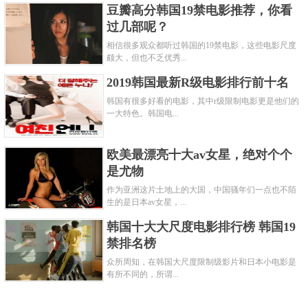
豆瓣高分韩国19禁电影推荐，你看
过几部呢？
相信很多观众都听过韩国的19禁电影，这些电影尺度
颇大，但也不乏优秀...
2019韩国最新R级电影排行前十名
韩国有很多好看的电影，其中r级限制电影更是他们的
一大特色。韩国电...
欧美最漂亮十大av女星，绝对个个
是尤物
作为亚洲这片土地上的大国，中国骚年们一点也不陌
生的是日本av女星，...
韩国十大大尺度电影排行榜 韩国19
禁排名榜
众所周知，在韩国大尺度限制级影片和日本小电影是
有所不同的，所谓...