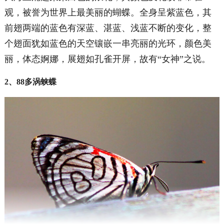
观，被誉为世界上最美丽的蝴蝶。全身呈紫蓝色，其
前翅两端的蓝色有深蓝、湛蓝、浅蓝不断的变化，整
个翅面犹如蓝色的天空镶嵌一串亮丽的光环，颜色美
丽，体态婀娜，展翅如孔雀开屏，故有“女神”之说。
2、88多涡蛱蝶