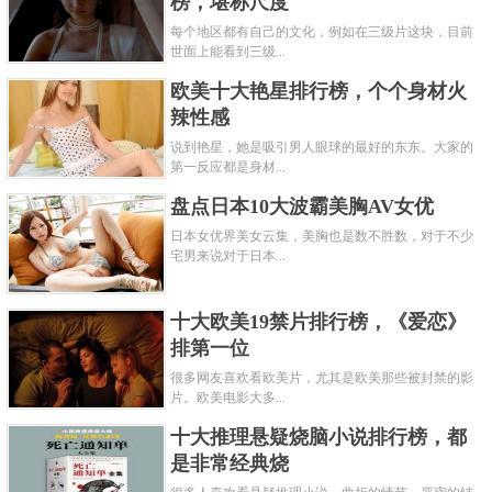
榜，堪称尺度
每个地区都有自己的文化，例如在三级片这块，目前
世面上能看到三级...
欧美十大艳星排行榜，个个身材火
辣性感
说到艳星，她是吸引男人眼球的最好的东东。大家的
第一反应都是身材...
盘点日本10大波霸美胸AV女优
日本女优界美女云集，美胸也是数不胜数，对于不少
宅男来说对于日本...
十大欧美19禁片排行榜，《爱恋》
排第一位
很多网友喜欢看欧美片，尤其是欧美那些被封禁的影
片。欧美电影大多...
十大推理悬疑烧脑小说排行榜，都
是非常经典烧